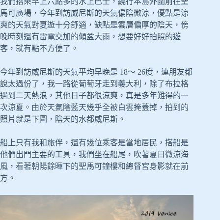
我們搭乘早上六點多的水上巴士，繞行本島外圍前往聖
馬可廣場，今年到訪威尼斯的天氣偏陰微涼，優點是涼
爽的天氣對夏遊十分舒適，缺點是雲層偏厚的陰天，傍
晚時刻還有雷電交加的傾盆大雨，想要好好拍照的遊
客，就有點不方便了。
今年到訪威尼斯的天氣平均早晚是 18～ 26度，連朋友都
說太過份了，我一路從葡萄牙走到義大利，除了布拉格
遇到二天熱浪，其他日子都很涼爽，真是多年難得的一
次涼夏。由於天氣陰藍天幾乎全被白雲掩蓋掉，拍到的
照片就是下圖，陰天的水都威尼斯。
船上只有我和旅伴，還有幾位乘客是當地居民，搭船是
他們出門主要的工具，我們坐在船尾，吹著夏日微涼海
風，看著朝陽餘暉下的聖馬可鐘樓和總督宮身影就在前
方。