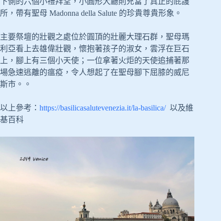
下側的六個小禮拜堂，小圓形大廳則充當了真正的庇護
所，帶有聖母 Madonna della Salute 的珍貴尊貴形象。
主要祭壇的壯觀之處位於圓頂的壯麗大理石群，聖母瑪
利亞看上去雄偉壯觀，懷抱著孩子的淑女，雲浮在巨石
上，腳上有三個小天使；一位拿著火炬的天使追捕著那
場急速逃離的瘟疫，令人想起了在聖母腳下屈膝的威尼
斯市。。
以上參考：
https://basilicasalutevenezia.it/la-basilica/
以及維
基百科