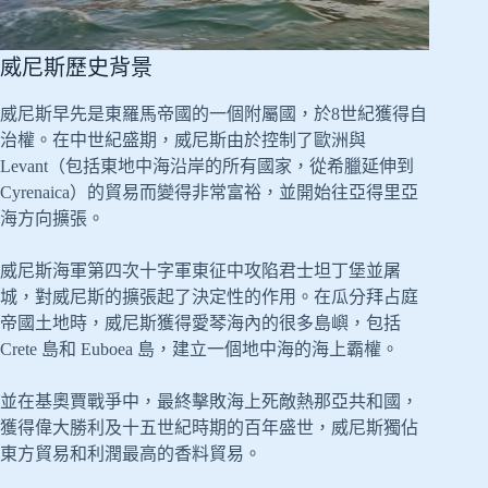
威尼斯歷史背景
威尼斯早先是東羅馬帝國的一個附屬國，於8世紀獲得自
治權。在中世紀盛期，威尼斯由於控制了歐洲與
Levant（包括東地中海沿岸的所有國家，從希臘延伸到
Cyrenaica）的貿易而變得非常富裕，並開始往亞得里亞
海方向擴張。
威尼斯海軍第四次十字軍東征中攻陷君士坦丁堡並屠
城，對威尼斯的擴張起了決定性的作用。在瓜分拜占庭
帝國土地時，威尼斯獲得愛琴海內的很多島嶼，包括
Crete 島和 Euboea 島，建立一個地中海的海上霸權。
並在基奧賈戰爭中，最終擊敗海上死敵熱那亞共和國，
獲得偉大勝利及十五世紀時期的百年盛世，威尼斯獨佔
東方貿易和利潤最高的香料貿易。