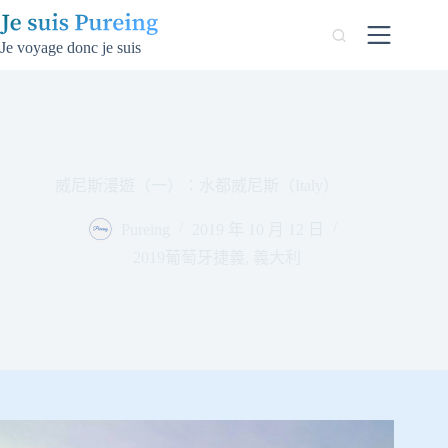
跳
至
Je voyage donc je suis
主
要
內
容
威尼斯漫遊（一）：水都威尼斯（Italy）
Pureing
2019 年 10 月 12 日
2019葡萄牙捷義
,
義大利