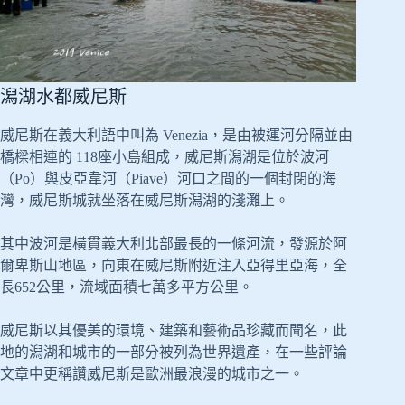
潟湖水都威尼斯
威尼斯在義大利語中叫為 Venezia，是由被運河分隔並由
橋樑相連的 118座小島組成，威尼斯潟湖是位於波河
（Po）與皮亞韋河（Piave）河口之間的一個封閉的海
灣，威尼斯城就坐落在威尼斯潟湖的淺灘上。
其中波河是橫貫義大利北部最長的一條河流，發源於阿
爾卑斯山地區，向東在威尼斯附近注入亞得里亞海，全
長652公里，流域面積七萬多平方公里。
威尼斯以其優美的環境、建築和藝術品珍藏而聞名，此
地的潟湖和城市的一部分被列為世界遺產，在一些評論
文章中更稱讚威尼斯是歐洲最浪漫的城市之一。