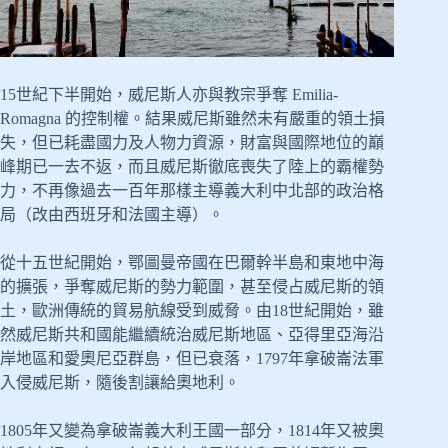
15世紀下半開始，威尼斯人亦與教宗爭奪 Emilia-
Romagna 的控制權。結果威尼斯雖然未有嚴重的領土損
失，但已耗盡國力及人物力資源，財富與國際地位的巔
峰期已一去不返，而且威尼斯徹底喪失了陸上的霸權勢
力，不再像過去一百年那樣主導義大利中北部的政治格
局（改由西班牙和法國主導）。
從十五世紀開始，鄂圖曼帝國在巴爾幹半島和東地中海
的擴張，爭奪威尼斯的勢力範圍，甚至侵占威尼斯的領
土，歐洲傳統的貿易航線受到威脅。由18世紀開始，雖
然威尼斯共和國能繼續統治威尼斯地區、亞得里亞海沿
岸地區和愛奧尼亞群島，但已衰落，1797年拿破崙法軍
入侵威尼斯，隨後割讓給奧地利。
1805年又變為拿破崙義大利王國一部分，1814年又被奧