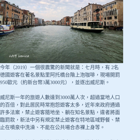
今年（2019）一個很震驚的新聞就是：七月時，有 2名
德國遊客在著名景點里阿托橋台階上泡咖啡，現場開罰
950歐元（約新台幣3萬3000元），並逐出威尼斯。
威尼斯一年的旅遊人數達到3000萬人次，超過當地人口
的百倍，對此居民時常抱怨遊客太多，近年來政府通過
許多法案，禁止遊客隨地坐、躺在知名景點，違者將面
臨罰款，新法中另有規定禁止遊客在特地區域野餐、禁
止在噴泉中洗澡、不能在公共場合赤裸上身等。