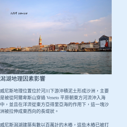
潟湖地理因素影響
威尼斯地理位置位於河川下游沖積泥土形成沙洲，主要
是被從阿爾卑斯山穿過 Veneto 平原朝東方河流沖入海
中，並且在洋流從東方亞得里亞海的作用下，這一塊沙
洲被拉伸成東西向的長堤狀。
威尼斯潟湖建築有數以百萬計的木樁，這些木樁已被打