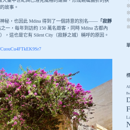
保留大量中世紀與巴洛克風格的建築，形成蜿蜒曲折的狹
的故事。
，也因此 Mdina 得到了一個詩意的別名——
「寂靜
之一，每年到訪約 150 萬名遊客，同時 Mdina 古都內
是它有 Silent City（寂靜之城）稱呼的原因。
gl/TCuouCu4FTkEK9Sr7
Al
Bo
D
F
L