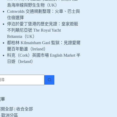
島海岸線與野生生物（UK）
Cotswolds 交通規劃整理：火車、巴士與
住宿選擇
停泊於愛丁堡港的歷史見證：皇家遊艇
不列顛尼亞號 The Royal Yacht
Britannia（UK）
都柏林 Kilmainham Gaol 監獄：見證愛爾
蘭百年動盪（Ireland）
科克（Cork）英國市場 English Market 半
日遊（Ireland）
找
不
到
符
選單
合
展開全部
|
收合全部
條
歐洲分區
件