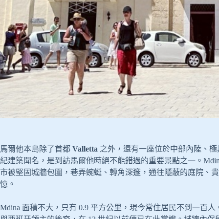
馬爾他本島除了首都
Valletta
之外，還有一座位於中部內陸、極
紀建築聞名，是到訪馬爾他時絕不能錯過的重要景點之一。Mdi
市被堅固城牆包圍，巷弄蜿蜒、轉角深邃，通往隱蔽的庭院、貴
憶。
Mdina 面積不大，只有 0.9 平方公里，現今常住居民不到