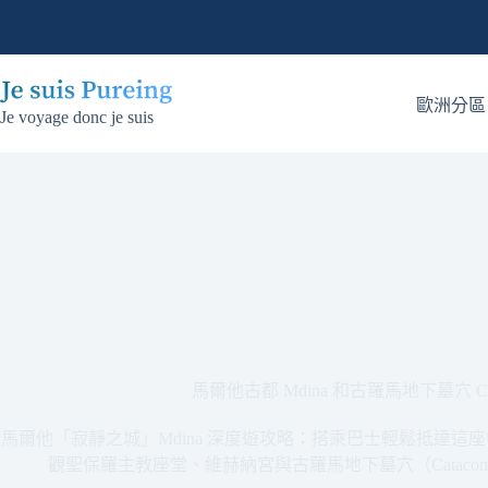
跳
至
主
要
歐洲分區
Je voyage donc je suis
內
容
馬爾他古都 Mdina 和古羅馬地下墓穴 Cata
馬爾他「寂靜之城」Mdina 深度遊攻略：搭乘巴士輕鬆抵達
觀聖保羅主教座堂、維赫納宮與古羅馬地下墓穴（Cataco