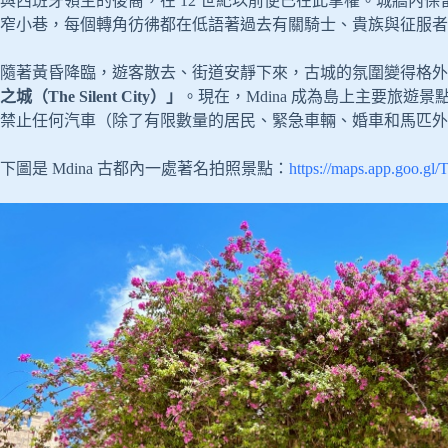
與西班牙領主的後裔，在 12 世紀以前便已在此掌權。城牆內
窄小巷，每個轉角彷彿都在低語著過去有關騎士、貴族與征服者
隨著黃昏降臨，遊客散去、街道安靜下來，古城的氛圍變得格外神秘
之城（The Silent City）」
。現在，Mdina 成為島上主要旅遊景點
禁止任何汽車（除了有限數量的居民、緊急車輛、婚車和馬匹外），這也
下圖是 Mdina 古都內一處著名拍照景點：
https://maps.app.goo.