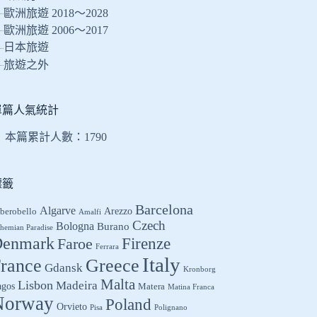
的
歐洲旅遊 2018～2028
結
歐洲旅遊 2006～2017
果
日本旅遊
旅遊之外
單篇人氣統計
本篇累計人數：
1790
標籤
Barcelona
Algarve
Arezzo
berobello
Amalfi
Czech
Bologna
Burano
hemian Paradise
enmark
Firenze
Faroe
Ferrara
Italy
Greece
rance
Gdansk
Kronborg
Malta
Lisbon
Madeira
agos
Matera
Matina Franca
Norway
Poland
Orvieto
Pisa
Polignano