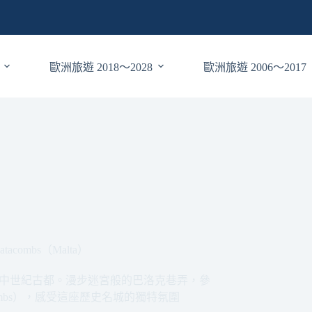
歐洲旅遊 2018～2028
歐洲旅遊 2006～2017
combs（Malta）
這座中世紀古都。漫步迷宮般的巴洛克巷弄，參
mbs），感受這座歷史名城的獨特氛圍