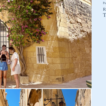
Po
R
T