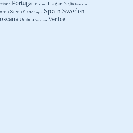
Portugal
Prague
rtimao
Puglia
Postiano
Ravenna
Spain
Sweden
oma
Siena
Sintra
Sopot
oscana
Venice
Umbria
Vaticano