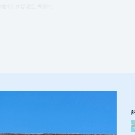
23地中海仲夏漫遊
,
馬爾他