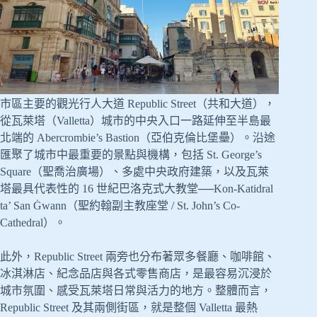
市區主要的觀光行人大道 Republic Street（共和大道），
從瓦萊塔（Valletta）城市的中央入口一路延伸至半島最
北端的 Abercrombie’s Bastion（亞伯克倫比堡壘）。沿途
匯聚了城市中最重要的景點與機構，包括 St. George’s
Square（聖喬治廣場）、多處中央政府建築，以及瓦萊
塔最具代表性的 16 世紀巴洛克式大教堂──Kon-Katidral
ta’ San Ġwann（聖約翰副主教座堂 / St. John’s Co-
Cathedral）。
此外，Republic Street 兩旁也分布著眾多餐廳、咖啡館、
冰淇淋店、紀念品店與各式零售商店，是最容易沉浸於
城市氛圍、感受瓦萊塔日常與活力的地方。整體而言，
Republic Street 及其兩側街區，就是整個 Valletta 最熱