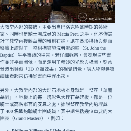
大教堂內部的裝飾，主要出自巴洛克極盛時期的藝術
家、同時也是騎士團成員的 Mattia Preti 之手。他不僅設
計了教堂內複雜華麗的雕刻石牆，還在長形拱頂與側面
祭壇上繪製了一整組描繪施洗者聖約翰（St. John the
Baptist）生平事蹟的場景。若仔細觀察，會發現這些畫
作並非平面圖像，而是運用了精妙的光影與構圖，刻意
營造出類似「3D 立體效果」的視覺錯覺，讓人物與建築
細節看起來彷彿從畫面中浮出來。
另外，大教堂內部的大理石地板本身就是一整座「華麗
墓園」。地板上的每一塊彩色大理石墓碑板，都是一位
騎士或高階軍官的安息之處，據說整座教堂內約埋葬
了
400 名
聖約翰騎士團成員。其中還包括幾位重要的大
團長（Grand Masters），例如：
Philippe Villiers de L’Isle-Adam