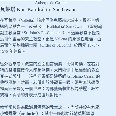
Auberge de Castille
瓦萊塔 Kon-Katidral ta’ San Ġwann
在瓦萊塔（Valletta）這座巴洛克藝術之城中，最不容錯
過的景點之一，就是 Kon-Katidral ta’ San Ġwann（聖約翰
副主教座堂 / St. John’s Co-Cathedral）。這座教堂不僅是
馬爾他重要的天主教堂，更是 Valletta 的象徵性地標，由
馬爾他聖約翰騎士團（Order of St. John）於西元 1573～
1578 年建造。
從外觀來看，教堂的立面相當樸素、比例勻稱，左右對
稱的雙塔鐘樓令人印象深刻，大門兩側則是簡潔的多立
克柱式設計——這些元素都是建築師 Girolamo Cassar 的
典型風格。然而，若僅止於外觀看一眼，絕對無法想像
裡面完全是另一個世界：內部藝術裝飾極為華麗、細節
繁複，與簡約外表形成強烈對比。
教堂常被譽為
歐洲最漂亮的教堂之一
，內部共設有
九座
小禮拜堂（oratories）
：其中一座獻給菲勒莫斯聖母