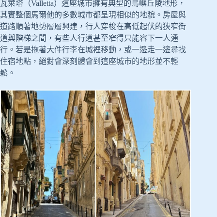
瓦萊塔（Valletta）這座城市擁有典型的島嶼丘陵地形，
其實整個馬爾他的多數城市都呈現相似的地貌。房屋與
道路順著地勢層層興建，行人穿梭在高低起伏的狹窄街
道與階梯之間，有些人行道甚至窄得只能容下一人通
行。若是拖著大件行李在城裡移動，或一邊走一邊尋找
住宿地點，絕對會深刻體會到這座城市的地形並不輕
鬆。