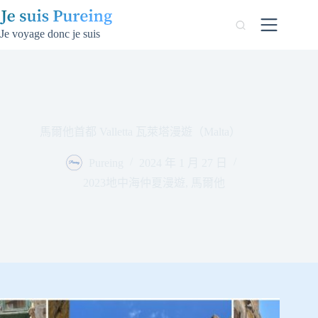
跳
至
Je voyage donc je suis
主
要
內
容
馬爾他首都 Valletta 瓦萊塔漫遊（Malta）
Pureing
2024 年 1 月 27 日
2023地中海仲夏漫遊
,
馬爾他