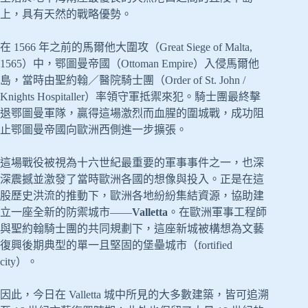
上，具有天然的戰略優勢。
在 1566 年之前的馬爾他大圍攻（Great Siege of Malta,
1565）中，鄂圖曼帝國（Ottoman Empire）入侵馬爾他
島，當時由聖約翰／醫院騎士團（Order of St. John /
Knights Hospitaller）率領守軍抵禦來犯。騎士團最終擊
退鄂圖曼軍隊，贏得這場激烈而血腥的圍城戰，成功阻
止鄂圖曼帝國向歐洲西側進一步擴張。
這場戰役被視為十六世紀最重要的軍事事件之一，也深
深震撼並激發了當時歐洲各國的想像與投入。正是在這
股歷史洪流的推動下，歐洲各地紛紛集結資源，協助建
立一座全新的防禦城市——
Valletta
。在歐洲軍事工程師
與聖約翰騎士團的共同規劃下，這座新城被構想為文藝
復興後期典型的單一且堅固的堡壘城市（fortified
city）。
因此，今日在 Valletta 城中所見的大多數建築，皆可追溯