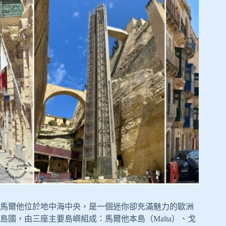
馬爾他位於地中海中央，是一個迷你卻充滿魅力的歐洲
島國，由三座主要島嶼組成：馬爾他本島（Malta）、戈