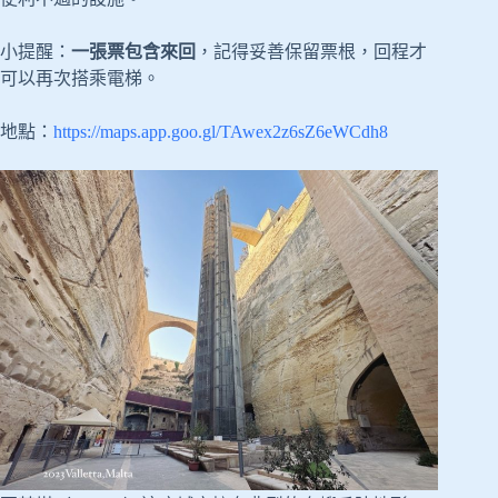
小提醒：
一張票包含來回
，記得妥善保留票根，回程才
可以再次搭乘電梯。
地點：
https://maps.app.goo.gl/TAwex2z6sZ6eWCdh8