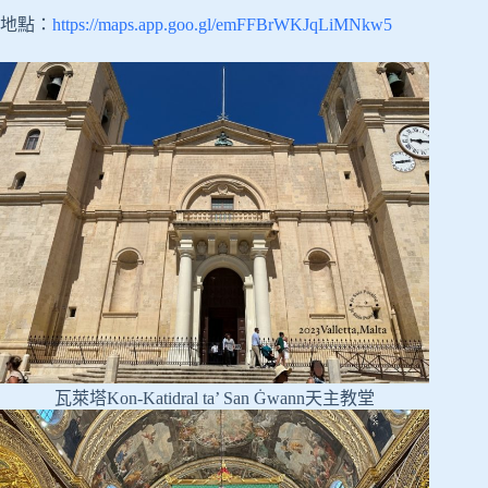
地點：
https://maps.app.goo.gl/emFFBrWKJqLiMNkw5
瓦萊塔Kon-Katidral ta’ San Ġwann天主教堂