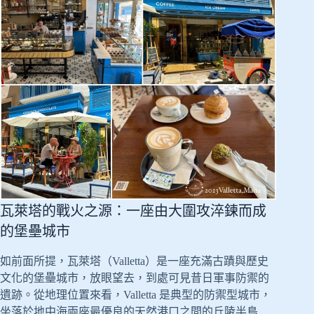
瓦萊塔的戰火之源：一座由大圍攻淬鍊而成
的堡壘城市
如前面所提，瓦萊塔（Valletta）是一座充滿古蹟與歷史
文化的堡壘城市，放眼望去，到處可見昔日軍事防禦的
遺跡。從地理位置來看，Valletta 是典型的防禦型城市，
坐落於地中海兩座最優良的天然港口之間的丘陵半島