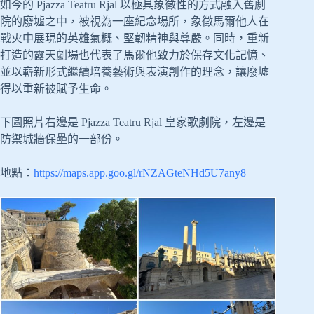
如今的 Pjazza Teatru Rjal 以極具象徵性的方式融入舊劇
院的廢墟之中，被視為一座紀念場所，象徵馬爾他人在
戰火中展現的英雄氣概、堅韌精神與尊嚴。同時，重新
打造的露天劇場也代表了馬爾他致力於保存文化記憶、
並以嶄新形式繼續培養藝術與表演創作的理念，讓廢墟
得以重新被賦予生命。
下圖照片右邊是 Pjazza Teatru Rjal 皇家歌劇院，左邊是
防禦城牆保壘的一部份。
地點：
https://maps.app.goo.gl/rNZAGteNHd5U7any8