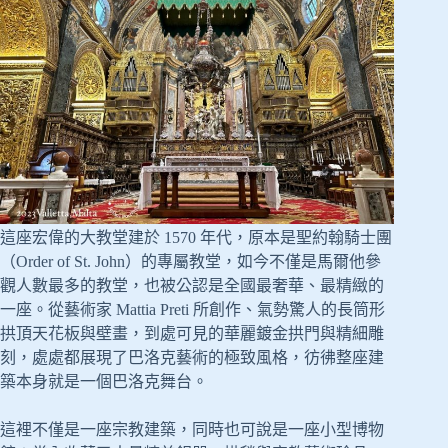
這座宏偉的大教堂建於 1570 年代，原本是聖約翰騎士團
（Order of St. John）的專屬教堂，如今不僅是馬爾他參
觀人數最多的教堂，也被公認是全國最奢華、最精緻的
一座。從藝術家 Mattia Preti 所創作、氣勢驚人的長筒形
拱頂天花板與壁畫，到處可見的華麗鍍金拱門與精細雕
刻，處處都展現了巴洛克藝術的極致風格，彷彿整座建
築本身就是一個巴洛克舞台。
這裡不僅是一座宗教建築，同時也可說是一座小型博物