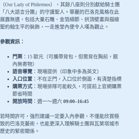
（Our Lady of Philermos），其餘八座則分別獻給騎士團
「八大語言分團」的守護聖人。華麗的巴洛克風格在此
展露無遺，包括大量石雕、金箔細節、拱頂壁畫與描繪
聖約翰生平的裝飾，一走進堂內便令人嘆為觀止。
參觀資訊：
門票
：15 歐元（可攜帶背包，但需背在胸前，館
內無寄物）
語音導覽
：現場提供（印象中多為英文）
入口位置
：不在正門，入口位於側面，有清楚指標
購票方式
：現場排隊可能較久，可提前上官網購票
節省時間
開放時間
：週一～週六
09:00–16:45
若時間許可，強烈建議一定要入內參觀，不僅能欣賞極
致的巴洛克藝術，也能更深入理解騎士團與瓦萊塔城市
歷史的緊密關係。