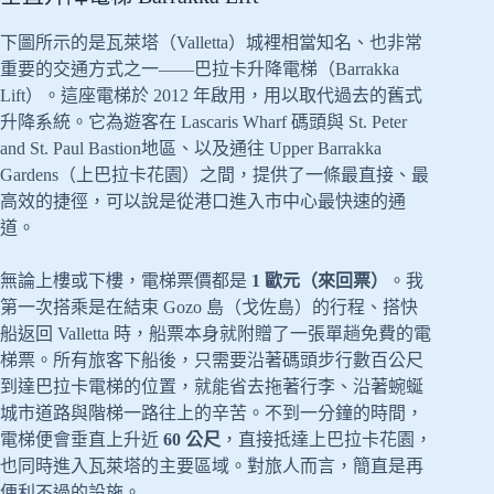
下圖所示的是瓦萊塔（Valletta）城裡相當知名、也非常
重要的交通方式之一——巴拉卡升降電梯（Barrakka
Lift）。這座電梯於 2012 年啟用，用以取代過去的舊式
升降系統。它為遊客在 Lascaris Wharf 碼頭與 St. Peter
and St. Paul Bastion地區、以及通往 Upper Barrakka
Gardens（上巴拉卡花園）之間，提供了一條最直接、最
高效的捷徑，可以說是從港口進入市中心最快速的通
道。
無論上樓或下樓，電梯票價都是
1 歐元（來回票）
。我
第一次搭乘是在結束 Gozo 島（戈佐島）的行程、搭快
船返回 Valletta 時，船票本身就附贈了一張單趟免費的電
梯票。所有旅客下船後，只需要沿著碼頭步行數百公尺
到達巴拉卡電梯的位置，就能省去拖著行李、沿著蜿蜒
城市道路與階梯一路往上的辛苦。不到一分鐘的時間，
電梯便會垂直上升近
60 公尺
，直接抵達上巴拉卡花園，
也同時進入瓦萊塔的主要區域。對旅人而言，簡直是再
便利不過的設施。