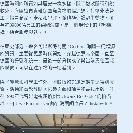
德國海關的職責如其歷史一樣多樣。除了徵收關稅和稅
收外，海關還負責確保國際貨物順暢流通，打擊非法勞
工、假冒商品、走私和犯罪，並積極保護野生動物。擁
有約39000名員工的德國海關，是一個現代化的聯邦機
構，結合服務與執法。
在歷史部分，遊客可以獲得有關 “Custom”海關一詞起源
的資訊，主要從羅馬時代開始，穿越德意志帝國，直至
德國的分裂和統一。最後一部分構成了與當前責任區域
的聯繫，可以在建築物的一樓看到。
除了導覽和科學工作外，海關博物館還定期舉辦特別展
覽、活動和電影放映。它參與藝術項目和書籍出版，並
在1990年代曾是電視連續劇“Schwarz-Rot-Gold”的拍攝
地，由 Uwe Friedrichsen 飾演海關調查員 Zaluskowski。