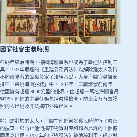
國家社會主義時期
在納粹統治時期，德國海關體系也成為了壓迫與控制工
具。1933年通過的《重建公務員法》為解除猶太人及持
不同政見者的公職奠定了法律基礎，大量海關官員被安
排在「邊境海關服務」中。1937年，二戰爆發前兩年，
德國擁有超過 8000公里的邊界，由超過一萬名海關官員
監控。他們的主要任務包括嚴格檢查，防止沒有有效護
照的人出境及非法攜帶外匯出國。
特別是對於猶太人，海關在他們嘗試移民時進行了嚴密
的搜查，以防止他們攜帶物質財產和超過允許的十個德
國馬克出境。1931年的《逃稅法》被納粹利用，成為對