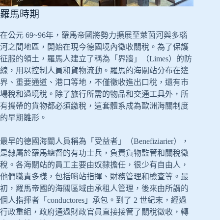
羅馬時期
在公元 69~96年，羅馬帝國將勢力擴展至萊茵河與多瑙
河之間地區，開始在現今德國境內徵收關稅。為了保護
征服的領土，羅馬人建立了稱為「界牆」（Limes）的防
線，用以控制人員和貨物流動。羅馬的海關站分布在邊
界、重要通道、港口等地，不僅徵收進出口稅，還有市
場稅和過境稅。除了旅行所需的物品和交通工具外，所
有攜帶的貨物都必須繳稅，這套體系成為歐洲海關制度
的早期雛形。
最早的德國海關人員稱為「受益者」（Benefiziarier），
是隸屬於羅馬總督的有功士兵，負責貨物監管和關稅徵
稅。各海關站的員工主要由奴隸擔任，很少有自由人，
他們職責多樣，包括哨站指揮、財務管理和檢查等。最
初，羅馬帝國的海關區域由承租人管理，後來由所謂的
個人指揮者「conductores」承包。到了 2 世紀末，經過
行政重組，政府通過財政官員直接接管了關稅徵收，轉