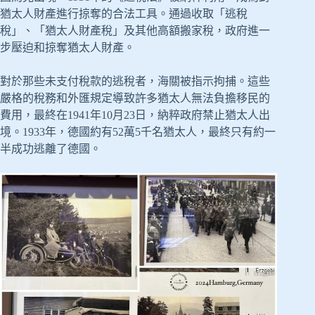
猶太人財產進行掠奪的合法工具。通過收取「逃稅
稅」、「猶太人財產稅」及其他高額搬家稅，政府進一
步壓迫和掠奪猶太人財產。
對於那些未支付稅款的逃稅者，海關被指示拘捕。這些
嚴格的稅務和外匯規定導致許多猶太人無法負擔移民的
費用，最終在1941年10月23日，納粹政府禁止猶太人出
境。1933年，德國約有52萬5千名猶太人，最終只有約一
半成功逃離了德國。