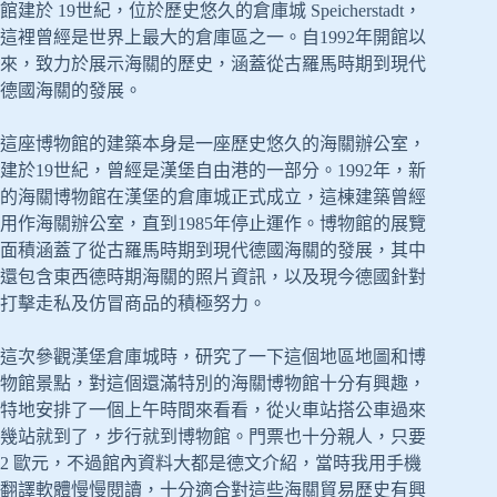
館建於 19世紀，位於歷史悠久的倉庫城 Speicherstadt，
這裡曾經是世界上最大的倉庫區之一。自1992年開館以
來，致力於展示海關的歷史，涵蓋從古羅馬時期到現代
德國海關的發展。
這座博物館的建築本身是一座歷史悠久的海關辦公室，
建於19世紀，曾經是漢堡自由港的一部分。1992年，新
的海關博物館在漢堡的倉庫城正式成立，這棟建築曾經
用作海關辦公室，直到1985年停止運作。博物館的展覽
面積涵蓋了從古羅馬時期到現代德國海關的發展，其中
還包含東西德時期海關的照片資訊，以及現今德國針對
打擊走私及仿冒商品的積極努力。
這次參觀漢堡倉庫城時，研究了一下這個地區地圖和博
物館景點，對這個還滿特別的海關博物館十分有興趣，
特地安排了一個上午時間來看看，從火車站搭公車過來
幾站就到了，步行就到博物館。門票也十分親人，只要
2 歐元，不過館內資料大都是德文介紹，當時我用手機
翻譯軟體慢慢閱讀，十分適合對這些海關貿易歷史有興