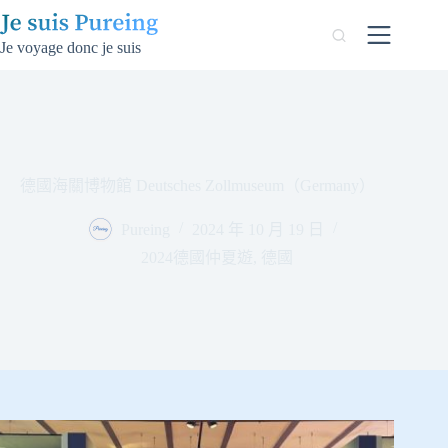
跳
至
Je voyage donc je suis
主
要
內
容
德國海關博物館 Deutsches Zollmuseum（Germany）
Pureing
2024 年 10 月 19 日
2024德國仲夏遊
,
德國