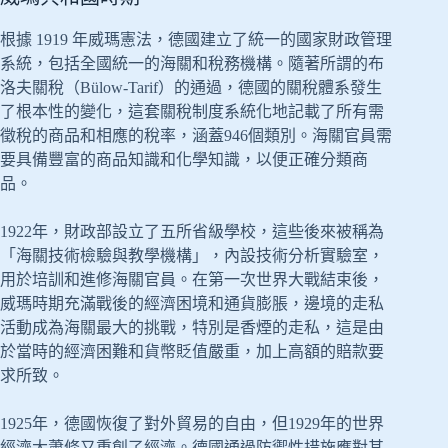
根據 1919 年威瑪憲法，德國建立了統一的國家財政管理
系統，包括全國統一的海關和稅務機構。隨著所謂的布
洛夫關稅（Bülow-Tarif）的通過，德國的關稅體系發生
了根本性的變化，這套關稅制度系統化地記載了所有需
徵稅的商品和相應的稅率，涵蓋946個類別。海關官員需
要具備豐富的商品知識和化學知識，以便正確分類商
品。
1922年，財政部設立了五所省級學校，這些後來被稱為
「海關技術檢驗與教學機構」，內設技術分析實驗室，
用於培訓和進修海關官員。在第一次世界大戰結束後，
威瑪時期充滿戰後的經濟困境和通貨膨脹，邊境的走私
活動成為海關最大的挑戰，特別是香煙的走私，這是由
於當時的經濟困難和貨幣貶值嚴重，加上高額的賠款要
求所致。
1925年，德國恢復了對外貿易的自由，但1929年的世界
經濟大蕭條又重創了經濟。德國通過防禦性措施應對其