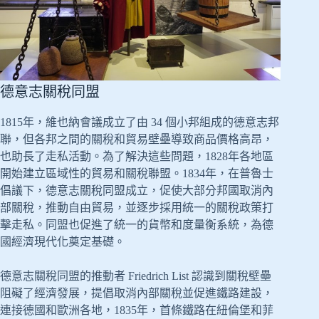
德意志關稅同盟
1815年，維也納會議成立了由 34 個小邦組成的德意志邦
聯，但各邦之間的關稅和貿易壁壘導致商品價格高昂，
也助長了走私活動。為了解決這些問題，1828年各地區
開始建立區域性的貿易和關稅聯盟。1834年，在普魯士
倡議下，德意志關稅同盟成立，促使大部分邦國取消內
部關稅，推動自由貿易，並逐步採用統一的關稅政策打
擊走私。同盟也促進了統一的貨幣和度量衡系統，為德
國經濟現代化奠定基礎。
德意志關稅同盟的推動者 Friedrich List 認識到關稅壁壘
阻礙了經濟發展，提倡取消內部關稅並促進鐵路建設，
連接德國和歐洲各地，1835年，首條鐵路在紐倫堡和菲