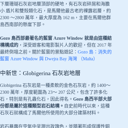
下層珊瑚石灰岩地層頂部的硬地，有石灰岩碎屑和海膽
小 盾片和雙殼類化石，是馬爾他最古老的裸露岩層，約
2300 ～2800 萬年，最大厚度為 162 m，主要在馬爾他群
島西南部的懸崖下部。
Gozo 島西部最著名的藍窗 Azure Window 就是由這種結
構構成的
，深受遊客和電影製片人的歡迎，但在 2017 年
最終倒塌之前。關於藍窗的景點遊記：
Gozo 島：消失的
藍窗 Azure Window 與 Dwejra Bay 海灣 （Malta）
中新世：Globigerina 石灰岩地層
Globigerina 石灰岩是一種柔軟的金色石灰岩，約 1400～
2300 萬年，厚度範圍為 23～ 207 公尺，包含了許多化
石，特別是有孔蟲化石，因此得名。
Gozo 島西半部大部
份都是屬於這種類型岩石結構。
自史前時代以來，這種
石灰石就構成了馬爾他所使用的大部分建築材料。
岩石暴露在空氣中呈現出玫瑰色，並隨著形成保護性銅