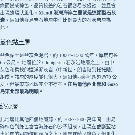
綠而變成棕色，品質較差的岩石很容易被侵蝕，並且會
出現蜂窩狀風化。
Xlendi 港灣海岸主要就是這類型石灰
岩。
馬爾他群島岩石地層中佔比例最大的石灰岩層為
此。
藍色黏土層
藍色黏土是藍灰色泥岩，約 1000～1500 萬年，厚度可達
65 公尺。 地層位於 Globigerina 石灰岩地層之上，由中
灰色和柔軟的遠洋泥灰岩（中新世、朗吉階到托托階）
組成。該層的厚度變化很大，馬爾他西部地區超過70 公
尺，但最東部地區完全不存在。
在馬爾他西北部和 Gozo
島東北部最為明顯。
綠砂層
此地層比其他四個地層薄，約 700～1000 萬年間，由易
碎棕色到綠色富含海綠石的沙子組成，出現在截斷藍粘
土地層的明顯侵蝕表面之上，剛暴露時呈綠色，但風化