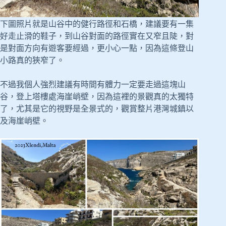
下圖照片就是山谷中的健行路徑和石橋，建議要有一集
好走止滑的鞋子，到山谷對面的路徑實在又窄且陡，對
是對面方向有遊客要經過，更小心一點，因為這條登山
小路真的狹窄了。
不過我個人強烈建議有時間有體力一定要走過這塊山
谷，登上塔樓處海崖峭壁，因為這裡的景觀真的太獨特
了，尤其是它的視野是全景式的，觀賞整片港灣城鎮以
及海崖峭壁。