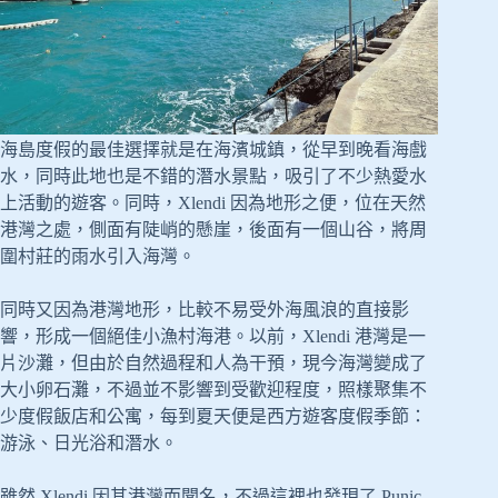
海島度假的最佳選擇就是在海濱城鎮，從早到晚看海戲
水，同時此地也是不錯的潛水景點，吸引了不少熱愛水
上活動的遊客。同時，Xlendi 因為地形之便，位在天然
港灣之處，側面有陡峭的懸崖，後面有一個山谷，將周
圍村莊的雨水引入海灣。
同時又因為港灣地形，比較不易受外海風浪的直接影
響，形成一個絕佳小漁村海港。以前，Xlendi 港灣是一
片沙灘，但由於自然過程和人為干預，現今海灣變成了
大小卵石灘，不過並不影響到受歡迎程度，照樣聚集不
少度假飯店和公寓，每到夏天便是西方遊客度假季節：
游泳、日光浴和潛水。
雖然 Xlendi 因其港灣而聞名，不過這裡也發現了 Punic