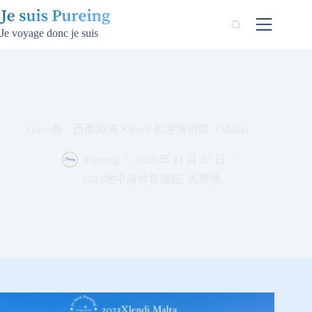
跳
至
Je voyage donc je suis
主
要
內
容
Gozo島：西南海濱 Xlendi 和港灣峭壁（Malta)
Pureing
2023 年 11 月 27 日
2023地中海仲夏漫遊
,
馬爾他