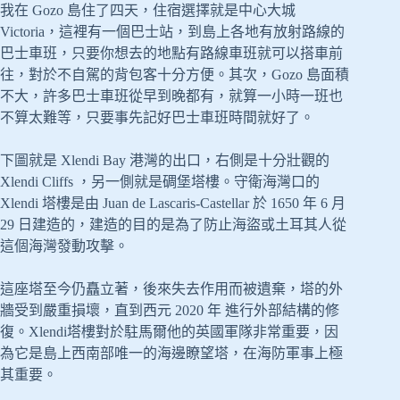
我在 Gozo 島住了四天，住宿選擇就是中心大城
Victoria，這裡有一個巴士站，到島上各地有放射路線的
巴士車班，只要你想去的地點有路線車班就可以搭車前
往，對於不自駕的背包客十分方便。其次，Gozo 島面積
不大，許多巴士車班從早到晚都有，就算一小時一班也
不算太難等，只要事先記好巴士車班時間就好了。
下圖就是 Xlendi Bay 港灣的出口，右側是十分壯觀的
Xlendi Cliffs ，另一側就是碉堡塔樓。守衛海灣口的
Xlendi 塔樓是由 Juan de Lascaris-Castellar 於 1650 年 6 月
29 日建造的，建造的目的是為了防止海盜或土耳其人從
這個海灣發動攻擊。
這座塔至今仍矗立著，後來失去作用而被遺棄，塔的外
牆受到嚴重損壞，直到西元 2020 年 進行外部結構的修
復。Xlendi塔樓對於駐馬爾他的英國軍隊非常重要，因
為它是島上西南部唯一的海邊瞭望塔，在海防軍事上極
其重要。