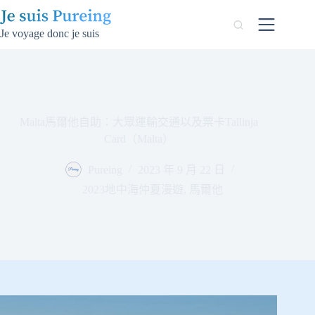
跳
至
Je voyage donc je suis
主
要
內
容
Malta馬爾他自助：大眾運輸交通以及票卡Tallinja
Card（Malta）
Pureing
2023 年 9 月 22 日
2023地中海仲夏漫遊
,
馬爾他