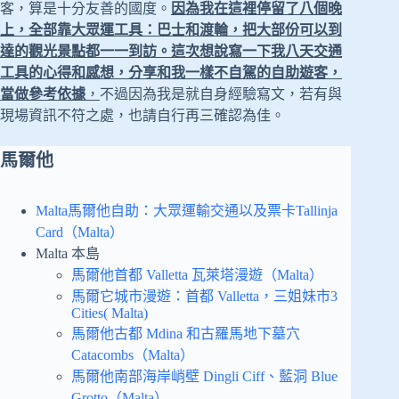
客，算是十分友善的國度。
因為我在這裡停留了八個晚
上，全部靠大眾運工具：巴士和渡輪，把大部份可以到
達的觀光景點都一一到訪。這次想說寫一下我八天交通
工具的心得和感想，分享和我一樣不自駕的自助遊客，
當做參考依據
，
不過因為我是就自身經驗寫文，若有與
現場資訊不符之處，也請自行再三確認為佳。
馬爾他
Malta馬爾他自助：大眾運輸交通以及票卡Tallinja
Card（Malta）
Malta 本島
馬爾他首都 Valletta 瓦萊塔漫遊（Malta）
馬爾它城市漫遊：首都 Valletta，三姐妹市3
Cities( Malta)
馬爾他古都 Mdina 和古羅馬地下墓穴
Catacombs（Malta）
馬爾他南部海岸峭壁 Dingli Ciff、藍洞 Blue
Grotto（Malta）