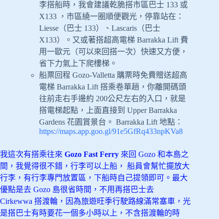
李搭船時，我會建議乾脆搭市區巴士 133 或
X133 ，市區繞一圈順便觀光，停靠站在：
Liesse（巴士 133）、Lascaris（巴士
X133）。又或著搭超高電梯 Barrakka Lift 費
用一歐元（可以來回搭一次）快速又方便，
省下力氣上下爬樓梯。
船票回程 Gozo-Valletta 購票時免費贈送超高
電梯 Barrakka Lift 搭乘卷單趟，你離開碼頭
往前走右手邊約 200公尺左右的入口，就是
搭電梯起點，上面直接到 Upper Barrakka
Gardens 花園賞景台。 Barrakka Lift 地點：
https://maps.app.goo.gl/91e5GfRq433npKVa8
我這次有搭乘往來
Gozo Fast Ferry
來回 Gozo 和本島之
間，我覺得很不錯，行李可以上船， 船員會幫忙擺放大
行李，有行李專門放置區，下船時自己提領即可。最大
優點是去 Gozo 島很省時間，不用再搭巴士去
Cirkewwa 搭渡輪，因為旅遊旺季行駛路線滿常塞車，光
是搭巴士有時要花一個多小時以上，不含搭渡輪的時