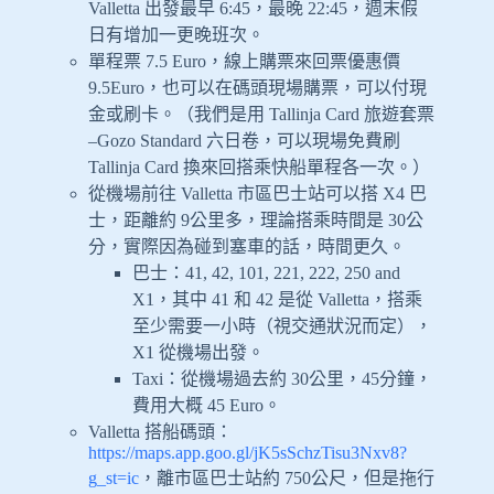
Valletta 出發最早 6:45，最晚 22:45，週末假
日有增加一更晚班次。
單程票 7.5 Euro，線上購票來回票優惠價
9.5Euro，也可以在碼頭現場購票，可以付現
金或刷卡。（我們是用 Tallinja Card 旅遊套票
–Gozo Standard 六日卷，可以現場免費刷
Tallinja Card 換來回搭乘快船單程各一次。）
從機場前往 Valletta 市區巴士站可以搭 X4 巴
士，距離約 9公里多，理論搭乘時間是 30公
分，實際因為碰到塞車的話，時間更久。
巴士：41, 42, 101, 221, 222, 250 and
X1，其中 41 和 42 是從 Valletta，搭乘
至少需要一小時（視交通狀況而定），
X1 從機場出發。
Taxi：從機場過去約 30公里，45分鐘，
費用大概 45 Euro。
Valletta 搭船碼頭：
https://maps.app.goo.gl/jK5sSchzTisu3Nxv8?
g_st=ic
，離市區巴士站約 750公尺，但是拖行