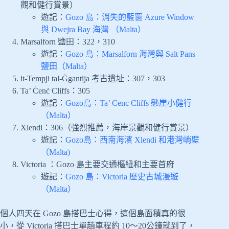
觀和健行賞景）
遊記：
Gozo 島：消失的藍窗 Azure Window
與 Dwejra Bay 海灣 （Malta）
Marsalforn 鹽田：322，310
遊記：
Gozo 島：Marsalforn 海灣與 Salt Pans
鹽田（Malta）
it-Tempji tal-Ġgantija 考古遺址：307，303
Ta’ Ċenċ Cliffs：305
遊記：
Gozo島：Ta’ Cenc Cliffs 懸崖小健行
（Malta）
Xlendi：306（強烈推薦，海岸景觀和健行賞景）
遊記：
Gozo島：西南海濱 Xlendi 和港灣峭壁
（Malta)
Victoria ：Gozo 島主要交通樞紐和主要首府
遊記：
Gozo 島：Victoria 歷史古城漫遊
（Malta）
個人四天在 Gozo 島搭巴士心得，這個島面積真的很
小，從 Victoria 搭巴士單趟車程約 10～20公鐘就到了，