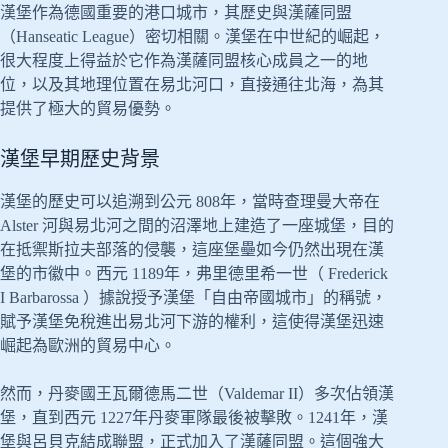
漢堡作為德國重要的港口城市，其歷史與漢薩同盟
（Hanseatic League）密切相關。漢堡在中世紀的崛起，
很大程度上得益於它作為漢薩同盟核心成員之一的地
位，以及其地理位置在易北河口，直接通往北海，為其
提供了極大的貿易優勢。
漢堡早期歷史背景
漢堡的歷史可以追溯到公元 808年，當時查理曼大帝在
Alster 河與易北河之間的沼澤地上建造了一座城堡，目的
在抵禦斯拉夫部落的侵襲，這座堡壘如今仍然出現在漢
堡的市徽中。西元 1189年，弗里德里希一世（ Frederick
I Barbarossa ）據說授予漢堡「自由帝國城市」的稱號，
賦予漢堡免稅進出易北河下游的權利，這使得漢堡迅速
崛起為歐洲的貿易中心。
然而，丹麥國王瓦爾德馬二世（Valdemar II）多次佔領漢
堡，直到西元 1227年丹麥軍隊最後被擊敗。1241年，漢
堡與呂貝克結成聯盟，正式加入了漢薩同盟。這個強大