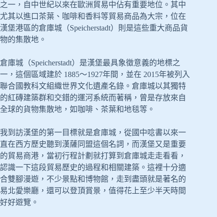
之一，自中世紀以來在歐洲貿易中佔有重要地位。其中
尤其以進口茶葉、咖啡和香料等貿易商品為大宗，位在
漢堡港區的倉庫城（Speicherstadt）則是這些重大商品貨
物的集散地。
倉庫城（Speicherstadt）是漢堡最具象徵意義的地標之
一，這個區域建於 1885～1927年間，並在 2015年被列入
聯合國教科文組織世界文化遺產名錄。倉庫城以其獨特
的紅磚建築群和交錯的運河系統而著稱，曾是存放來自
全球的貨物集散地，如咖啡、茶葉和地毯等。
我到訪漢堡的第一目標就是倉庫城，從國中唸書以來一
直在西方歷史聽到漢薩同盟這個名詞，而漢堡又是重要
的貿易商港，當初行程計劃就打算到倉庫城走走看看，
認識一下這段貿易歷史的過程和相關建築。這裡十分適
合雙腳漫遊，不少景點和博物館，走到盡頭就是著名的
易北愛樂廳，還可以登頂賞景，值得花上至少半天時間
好好遊覽。