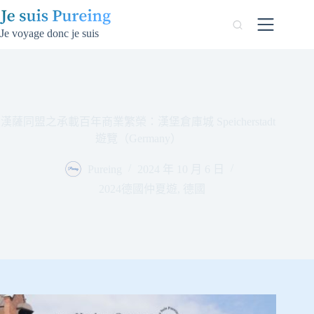
跳
至
Je voyage donc je suis
主
要
內
容
漢薩同盟之承載百年商業繁榮：漢堡倉庫城 Speicherstadt
遊覽（Germany）
Pureing
2024 年 10 月 6 日
2024德國仲夏遊
,
德國