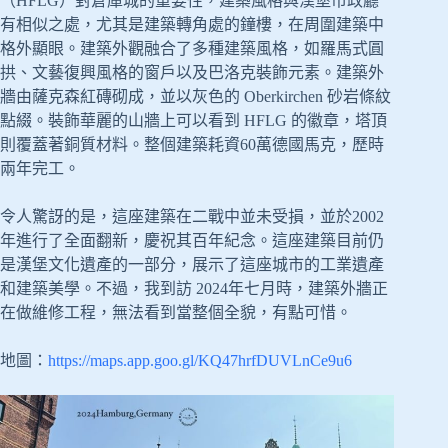
（HFLG）對倉庫城的重要性，建築風格與漢堡市政廳
有相似之處，尤其是建築轉角處的鐘樓，在周圍建築中
格外顯眼。建築外觀融合了多種建築風格，如羅馬式圓
拱、文藝復興風格的窗戶以及巴洛克裝飾元素。建築外
牆由薩克森紅磚砌成，並以灰色的 Oberkirchen 砂岩條紋
點綴。裝飾華麗的山牆上可以看到 HFLG 的徽章，塔頂
則覆蓋著銅質材料。整個建築耗資60萬德國馬克，歷時
兩年完工。
令人驚訝的是，這座建築在二戰中並未受損，並於2002
年進行了全面翻新，慶祝其百年紀念。這座建築目前仍
是漢堡文化遺產的一部分，展示了這座城市的工業遺產
和建築美學。不過，我到訪 2024年七月時，建築外牆正
在做維修工程，無法看到當整個全貌，有點可惜。
地圖：
https://maps.app.goo.gl/KQ47hrfDUVLnCe9u6