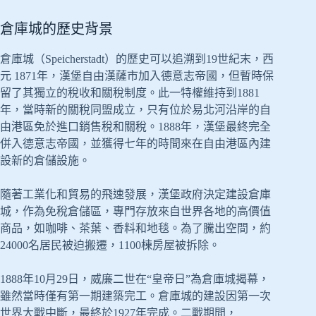
倉庫城的歷史背景
倉庫城（Speicherstadt）的歷史可以追溯到19世紀末，西
元 1871年，漢堡自由漢薩市加入德意志帝國，但暫時保
留了其獨立的稅收和關稅制度。此一特權維持到1881
年，當時新的關稅同盟成立，只有位於易北河沿岸的自
由港區免於進口銷售稅和關稅。1888年，漢堡最終完全
併入德意志帝國，並獲得七年的時間來在自由港區內建
設新的倉儲設施。
隨著工業化和貿易的飛速發展，漢堡政府決定建設倉庫
城，作為免稅倉儲區，專門存放來自世界各地的高價值
商品，如咖啡、茶葉、香料和地毯。為了騰出空間，約
24000名居民被迫搬遷，1100棟房屋被拆除。
1888年10月29日，威廉二世在“皇帝日”為倉庫城揭幕，
雖然當時僅有第一期建築完工。倉庫城的建設因第一次
世界大戰中斷，最終於1927年完成。二戰期間，