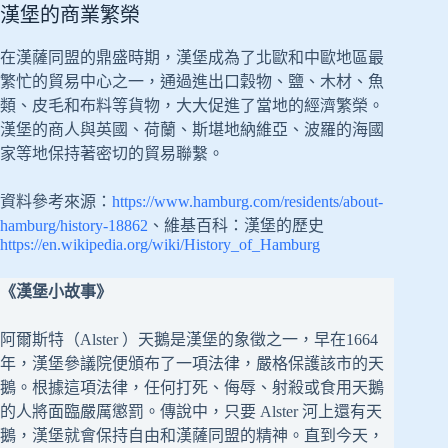
漢堡的商業繁榮
在漢薩同盟的鼎盛時期，漢堡成為了北歐和中歐地區最
繁忙的貿易中心之一，通過進出口穀物、鹽、木材、魚
類、皮毛和布料等貨物，大大促進了當地的經濟繁榮。
漢堡的商人與英國、荷蘭、斯堪地納維亞、波羅的海國
家等地保持著密切的貿易聯繫。
資料參考來源：
https://www.hamburg.com/residents/about-
hamburg/history-18862
、維基百科：漢堡的歷史
https://en.wikipedia.org/wiki/History_of_Hamburg
《漢堡小故事》
阿爾斯特（Alster ）天鵝是漢堡的象徵之一，早在1664
年，漢堡參議院便頒布了一項法律，嚴格保護該市的天
鵝。根據這項法律，任何打死、侮辱、射殺或食用天鵝
的人將面臨嚴厲懲罰。傳說中，只要 Alster 河上還有天
鵝，漢堡就會保持自由和漢薩同盟的精神。直到今天，