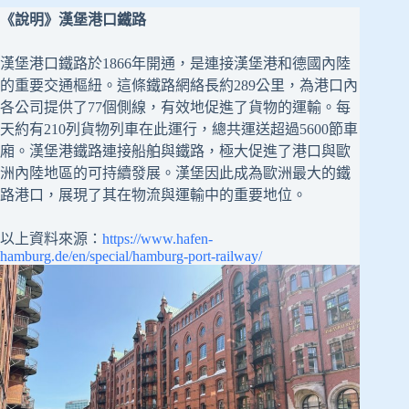
《說明》漢堡港口鐵路
漢堡港口鐵路於1866年開通，是連接漢堡港和德國內陸
的重要交通樞紐。這條鐵路網絡長約289公里，為港口內
各公司提供了77個側線，有效地促進了貨物的運輸。每
天約有210列貨物列車在此運行，總共運送超過5600節車
廂。漢堡港鐵路連接船舶與鐵路，極大促進了港口與歐
洲內陸地區的可持續發展。漢堡因此成為歐洲最大的鐵
路港口，展現了其在物流與運輸中的重要地位。
以上資料來源：
https://www.hafen-
hamburg.de/en/special/hamburg-port-railway/