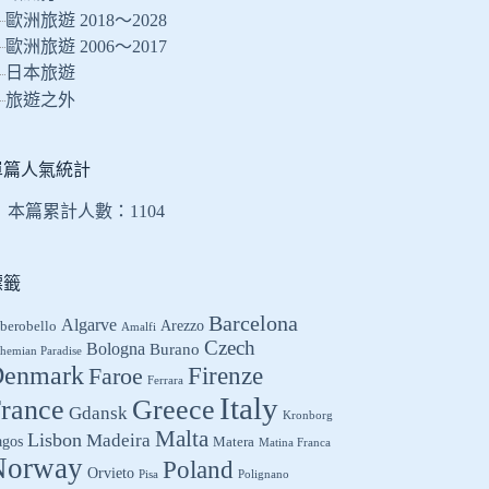
的
歐洲旅遊 2018～2028
結
歐洲旅遊 2006～2017
果
日本旅遊
旅遊之外
單篇人氣統計
本篇累計人數：
1104
標籤
Barcelona
Algarve
Arezzo
berobello
Amalfi
Czech
Bologna
Burano
hemian Paradise
enmark
Firenze
Faroe
Ferrara
Italy
Greece
rance
Gdansk
Kronborg
Malta
Lisbon
Madeira
agos
Matera
Matina Franca
Norway
Poland
Orvieto
Pisa
Polignano