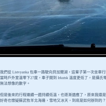
我們從 Listvyanka 包車一路駛向貝加爾湖，這輩子第一
當時戶外室溫零下27度，車子開到 Irkutsk 溫度更低了，是
無法想像的數字。
但是後來的行程連續一週持續低溫，也逐漸適應了，原來我還是
好奇也懷疑蘇武牧羊北海邊，雪地又冰天，到底是如何辦到的？