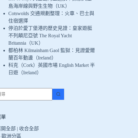
島海岸線與野生生物（UK）
Cotswolds 交通規劃整理：火車、巴士與
住宿選擇
停泊於愛丁堡港的歷史見證：皇家遊艇
不列顛尼亞號 The Royal Yacht
Britannia（UK）
都柏林 Kilmainham Gaol 監獄：見證愛爾
蘭百年動盪（Ireland）
科克（Cork）英國市場 English Market 半
日遊（Ireland）
找
不
到
符
選單
合
展開全部
|
收合全部
條
歐洲分區
件