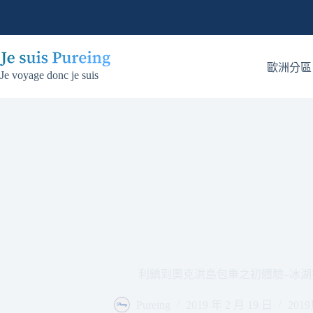
跳
至
主
要
歐洲分區
Je voyage donc je suis
內
容
利鎮到奧克洪島包車之初體驗–冰湖行車
Pureing
2019 年 2 月 19 日
20