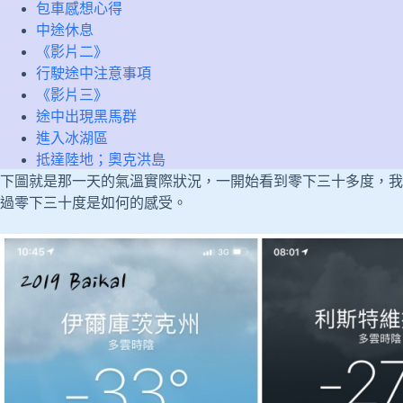
包車感想心得
中途休息
《影片二》
行駛途中注意事項
《影片三》
途中出現黑馬群
進入冰湖區
抵達陸地；奧克洪島
下圖就是那一天的氣溫實際狀況，一開始看到零下三十多度，我
過零下三十度是如何的感受。