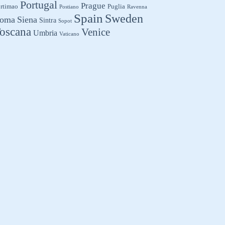
Portugal
Prague
rtimao
Puglia
Postiano
Ravenna
Spain
Sweden
oma
Siena
Sintra
Sopot
oscana
Venice
Umbria
Vaticano