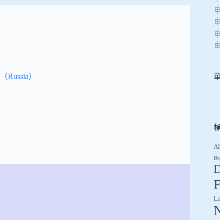
ussia）
Al
Bo
D
F
L