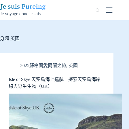
跳
至
Je voyage donc je suis
主
要
內
容
分類
英國
2025蘇格蘭愛爾蘭之旅
,
英國
Isle of Skye 天空島海上巡航｜探索天空島海岸
線與野生生物（UK）