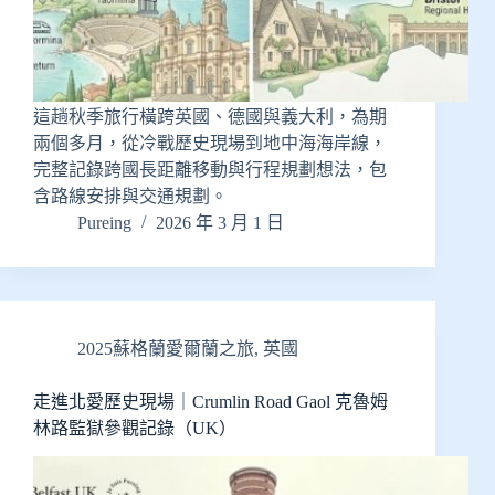
這趟秋季旅行橫跨英國、德國與義大利，為期
兩個多月，從冷戰歷史現場到地中海海岸線，
完整記錄跨國長距離移動與行程規劃想法，包
含路線安排與交通規劃。
Pureing
2026 年 3 月 1 日
2025蘇格蘭愛爾蘭之旅
,
英國
走進北愛歷史現場｜Crumlin Road Gaol 克魯姆
林路監獄參觀記錄（UK）