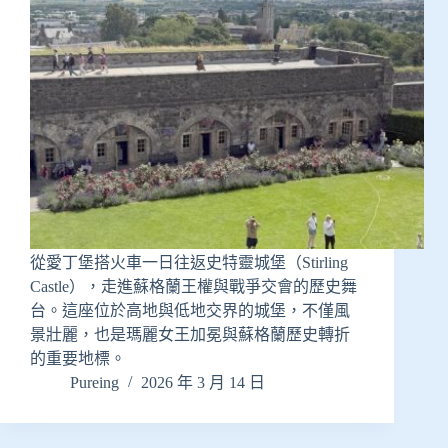
從愛丁堡搭火車一日往返史特靈城堡（Stirling
Castle），走進蘇格蘭王權與戰爭交會的歷史舞
台。這座位於高地與低地交界的城堡，不僅風
景壯麗，也是瑪麗女王加冕與蘇格蘭歷史轉折
的重要地標。
Pureing
2026 年 3 月 14 日