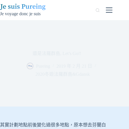
跳
至
Je voyage donc je suis
主
要
內
容
還是法羅群島, Let’s Go!!
Pureing
2019 年 2 月 21 日
2020冬遊法羅群島&Gdansk
其實計劃地點前後變化過很多地點，原本想去芬蘭白