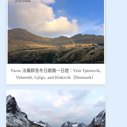
Faroe 法羅群島冬日跟團一日遊：Visit Tjørnuvík,
Viðareiði, Gjógv, and Klaksvík（Denmark）