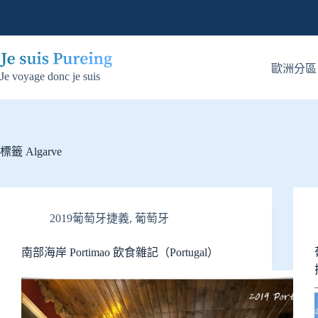
跳
至
主
要
歐洲分區
Je voyage donc je suis
內
容
標籤
Algarve
2019葡萄牙捷義
,
葡萄牙
南部海岸 Portimao 飲食雜記（Portugal）