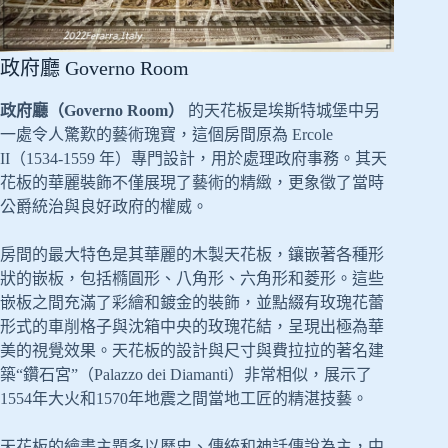
政府廳 Governo Room
政府廳（Governo Room）
的天花板是埃斯特城堡中另
一處令人驚歎的藝術瑰寶，這個房間原為 Ercole
II（1534-1559 年）專門設計，用於處理政府事務。其天
花板的華麗裝飾不僅展現了藝術的精緻，更象徵了當時
公爵統治與良好政府的權威。
房間的最大特色是其華麗的木製天花板，鑲嵌著各種形
狀的嵌板，包括橢圓形、八角形、六角形和菱形。這些
嵌板之間充滿了彩繪和鍍金的裝飾，並點綴有玫瑰花蕾
形式的車削格子與沈箱中央的玫瑰花結，呈現出極為華
美的視覺效果。天花板的設計與尺寸與費拉拉的著名建
築“鑽石宮”（Palazzo dei Diamanti）非常相似，展示了
1554年大火和1570年地震之間當地工匠的精湛技藝。
天花板的繪畫主題多以歷史、傳統和神話傳說為主，中