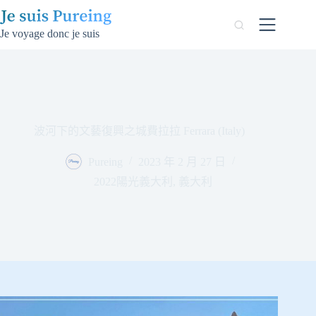
跳
至
Je voyage donc je suis
主
要
內
容
波河下的文藝復興之城費拉拉 Ferrara (Italy)
Pureing
2023 年 2 月 27 日
2022陽光義大利
,
義大利