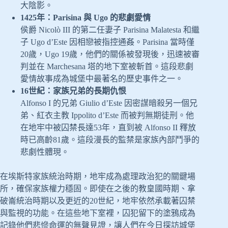
大陰影。
1425年：Parisina 與 Ugo 的悲劇愛情
侯爵 Nicolò III 的第二任妻子 Parisina Malatesta 和繼
子 Ugo d’Este 因相戀被指控通姦。Parisina 當時僅
20歲，Ugo 19歲，他們的關係被發現後，迅速被審
判並在 Marchesana 塔的地下室被斬首。這段悲劇
愛情故事成為城堡中最著名的歷史事件之一。
16世紀：家族兄弟的長期仇恨
Alfonso I 的兄弟 Giulio d’Este 因密謀暗殺另一個兄
弟、紅衣主教 Ippolito d’Este 而被判無期徒刑。他
在地牢中被囚禁長達53年，直到被 Alfonso II 釋放
時已高齡81歲。這段漫長的監禁是家族內部鬥爭的
悲劇性體現。
在埃斯特家族統治時期，地牢成為處理政治犯的關鍵場
所，確保家族權力穩固。即使在之後的教皇國時期、拿
破崙統治時期以及更近的20世紀，地牢依然承載著囚禁
與監視的功能。在這些地下室裡，囚犯留下的塗鴉成為
記錄他們悲慘命運的無聲見證，讓人們在今日探訪城堡