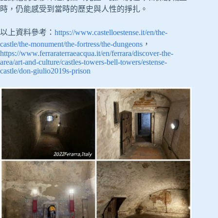
時，仍能感受到當時的歷史與人性的掙扎。
以上資料參考：
https://www.castelloestense.it/en/the-
castle/the-monument/the-fortress/the-dungeons
，
https://www.ferraraterraeacqua.it/en/ferrara/discover-the-
area/art-and-culture/castles-towers-bell-towers/estense-
castle/don-giulio2019s-prison