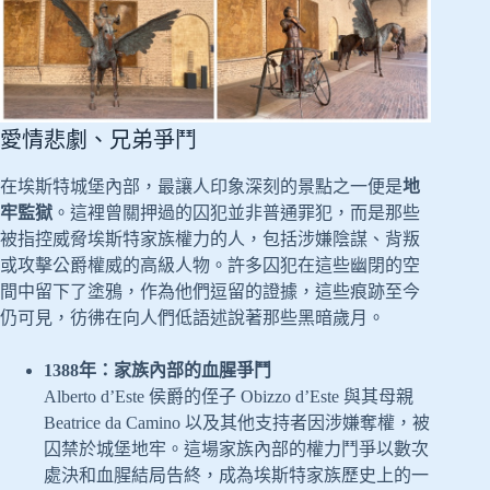
愛情悲劇、兄弟爭鬥
在埃斯特城堡內部，最讓人印象深刻的景點之一便是
地
牢監獄
。這裡曾關押過的囚犯並非普通罪犯，而是那些
被指控威脅埃斯特家族權力的人，包括涉嫌陰謀、背叛
或攻擊公爵權威的高級人物。許多囚犯在這些幽閉的空
間中留下了塗鴉，作為他們逗留的證據，這些痕跡至今
仍可見，彷彿在向人們低語述說著那些黑暗歲月。
1388年：家族內部的血腥爭鬥
Alberto d’Este 侯爵的侄子 Obizzo d’Este 與其母親
Beatrice da Camino 以及其他支持者因涉嫌奪權，被
囚禁於城堡地牢。這場家族內部的權力鬥爭以數次
處決和血腥結局告終，成為埃斯特家族歷史上的一