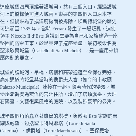
這座城堡四周環繞著護城河，共有三個入口，經過護城
河上的橋樑便可進入城內。東邊的第四個入口原本存
在，但後來為了擴建廚房而被拆除。埃斯特城堡的歷史
可追溯至 1385 年，當時 Ferrara 發生了一場叛亂，迫使
領主 Niccolò II d’Este 意識到需要為自己和家族建造一座
堅固的防禦工事，於是興建了這座堡壘，最初被命名為
聖米歇爾城堡（Castello di San Michele），是一座用來鎮
壓內亂的要塞。
城堡的護城河、吊橋、塔樓和高架通道至今保存完好，
高架通道將城堡與當時的侯爵夫人宮（如今的市政廳
Palazzo Municipale）連接在一起。隨著時代的變遷，城
堡逐漸轉變為宏偉的宮廷住所，增加了塔頂露臺、大理
石陽臺、文藝復興風格的庭院，以及裝飾豪華的公寓。
城堡四個角落矗立著雄偉的塔樓，象徵著 Este 家族的榮
耀與威望，包括聖卡特琳娜塔（Torre di Santa
Caterina）、侯爵塔（Torre Marchesana）、聖保羅塔