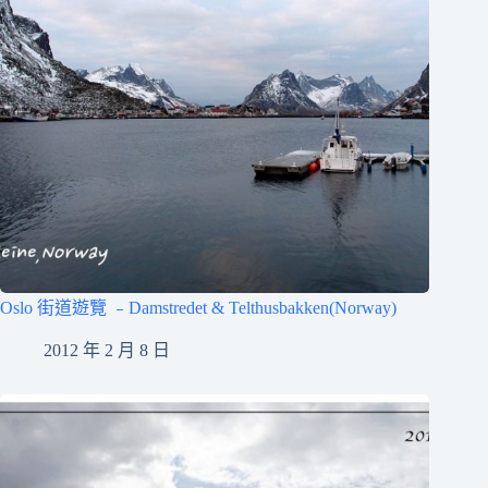
Oslo 街道遊覽 ﹣Damstredet & Telthusbakken(Norway)
2012 年 2 月 8 日