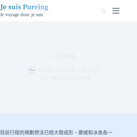
跳
至
Je voyage donc je suis
主
要
內
容
2017 行程規劃
Pureing
2016 年 3 月 19 日
2017挪威冰島極光之旅
目前行程的規劃想法已經大致成形，挪威和冰島各一