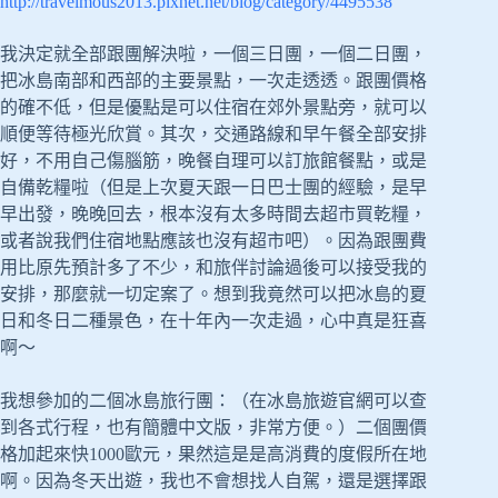
http://travelmous2013.pixnet.net/blog/category/4495538
我決定就全部跟團解決啦，一個三日團，一個二日團，
把冰島南部和西部的主要景點，一次走透透。跟團價格
的確不低，但是優點是可以住宿在郊外景點旁，就可以
順便等待極光欣賞。其次，交通路線和早午餐全部安排
好，不用自己傷腦筋，晚餐自理可以訂旅館餐點，或是
自備乾糧啦（但是上次夏天跟一日巴士團的經驗，是早
早出發，晚晚回去，根本沒有太多時間去超市買乾糧，
或者說我們住宿地點應該也沒有超市吧）。因為跟團費
用比原先預計多了不少，和旅伴討論過後可以接受我的
安排，那麼就一切定案了。想到我竟然可以把冰島的夏
日和冬日二種景色，在十年內一次走過，心中真是狂喜
啊～
我想參加的二個冰島旅行團：（在冰島旅遊官網可以查
到各式行程，也有簡體中文版，非常方便。）二個團價
格加起來快1000歐元，果然這是是高消費的度假所在地
啊。因為冬天出遊，我也不會想找人自駕，還是選擇跟