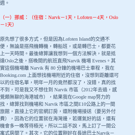
週。
（一）挪威：（住宿：Narvk－1天，Lofoten－4天，Oslo
－1天）
原先想了很多方式，但是因為Lofoten Island的交通不
便，無論是搭飛機轉機，轉船班，或是轉巴士，都要花
上一天時間。最後總算讓我想到一個方法解決，就是抵
達Oslo之後，搭晚間的航班直飛Narvik 機場 Evenes。其
實這個機場離 Narvik 有 80 分鐘的機場巴士車程，我在
Booking.com 上面想找機場附近的住宿，沒想到距離還可
以的住宿名單，明年一月的竟然都沒了，沒錯，真的找
不到，可是我又不想住到 Narvik 市區（2012年去過，感
覺頗無聊的海港城市），結果我在Google map努力的
找，總算找到機場和 Narvik 市區之間E10公路上的一間
旅館，直接上它的官網訂房，還附機場接送（要另外付
費），因為它的位置就在海灣邊，若運氣好的話，還有
機會多一晚等待極光，所以二話不說，馬上訂了一間公
寓式房間了。其次，它的位置剛好在長途巴士Narvik－