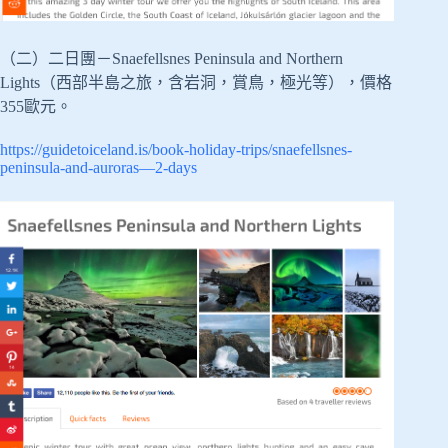
（二）二日團－Snaefellsnes Peninsula and Northern
Lights（西部半島之旅，含岩洞，賞鳥，極光等），價格
355歐元。
https://guidetoiceland.is/book-holiday-trips/snaefellsnes-
peninsula-and-auroras—2-days