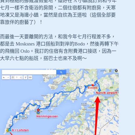
貴到極點的挪威渡假聖地，還好在 A 小鎮我訂到和今年
七月一樣不含衛浴的房間，二個住宿都有附廚房，天寒
地凍又是海邊小鎮，當然是自炊為王道啦（這個全部要
靠旅伴的廚藝了）！
而最後一天要離開的方法，和我今年七月行程差不多，
都是去 Mosksnes 港口搭船到對岸的Bodo，然後再轉下午
的飛機回 Oslo。我訂的住宿有含附費港口接送，因為一
大早六七點的船班，搭巴士也來不及啊～