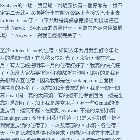
Svolvaer的中途，我查過，附近應該有一個停靠點，說不
定第二天就可以拖著行李在附近公路上直接等巴士車去
Lofoten Island了。（不然就是再請旅館接送到機場搭這
一班 Narvik－Svolvaer的長途巴士，因為它確定會停靠機
場）。Anyway，對我已經很完美了。
至於Lofoten Island的住宿，如同去年九月我要訂今年七
月的房間一間，它竟然又快訂光了，沒錯，現在才三
月，有人已經把明年一月的住宿訂好了。我真的快抓狂
了，怎麼大家都要搶這個地點的住宿啊，還好的是我有
先想到去查住宿，因為我都是在 booking.com 上面找，
選擇真的不多了。以前2012年去旅遊時，我是一間一間
寫 email 問，真的太麻煩，有的還不見得會回信，還是全
靠訂房網好了。加上我是經常用戶，有一些Genius的優
惠房價，運氣不錯，在距離 Svolvaer 不遠的景觀小鎮
Henningsvaer ( 今年七月我也住這，只是太晚訂房，搶不
到實惠房價的住宿了），以及南部的 A 小鎮，各住宿二
天。但是此處的房價不能奢求，因為這個地方本來就是