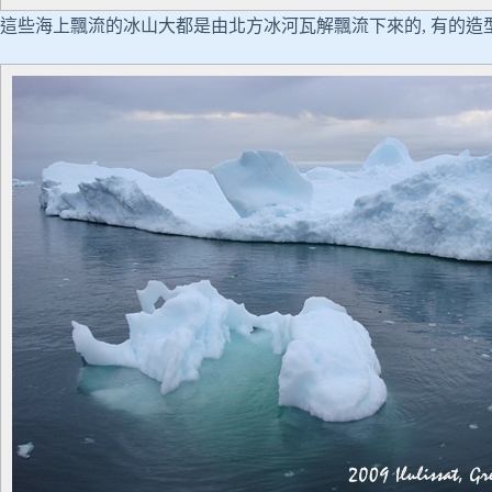
這些海上飄流的冰山大都是由北方冰河瓦解飄流下來的, 有的造型