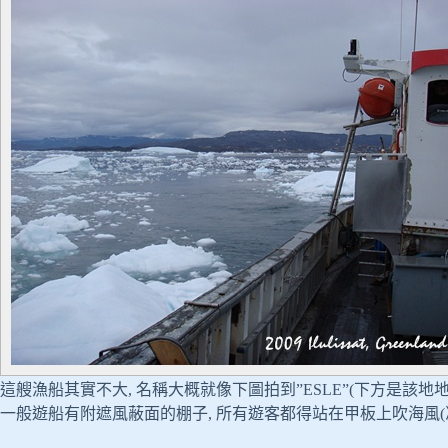
這艘漁船其實不大, 名稱大概就像下圖拍到”ESLE”(下方是該地地名 Il
一般遊船有附遮風蔽面的棚子, 所有遊客都得站在甲板上吹海風(