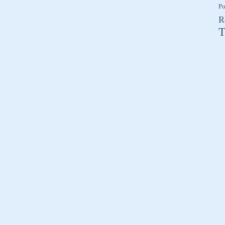
Po
R
T