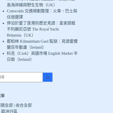
島海岸線與野生生物（UK）
Cotswolds 交通規劃整理：火車、巴士與
住宿選擇
停泊於愛丁堡港的歷史見證：皇家遊艇
不列顛尼亞號 The Royal Yacht
Britannia（UK）
都柏林 Kilmainham Gaol 監獄：見證愛爾
蘭百年動盪（Ireland）
科克（Cork）英國市場 English Market 半
日遊（Ireland）
找
不
到
符
選單
合
展開全部
|
收合全部
條
歐洲分區
件