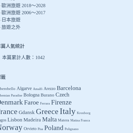
的
歐洲旅遊 2018～2028
結
歐洲旅遊 2006～2017
果
日本旅遊
旅遊之外
單篇人氣統計
本篇累計人數：
1042
標籤
Barcelona
Algarve
Arezzo
berobello
Amalfi
Czech
Bologna
Burano
hemian Paradise
enmark
Firenze
Faroe
Ferrara
Italy
Greece
rance
Gdansk
Kronborg
Malta
Lisbon
Madeira
agos
Matera
Matina Franca
Norway
Poland
Orvieto
Pisa
Polignano