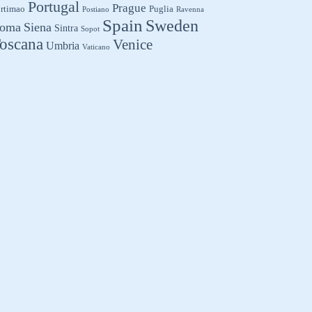
Portugal
Prague
rtimao
Puglia
Postiano
Ravenna
Spain
Sweden
oma
Siena
Sintra
Sopot
oscana
Venice
Umbria
Vaticano