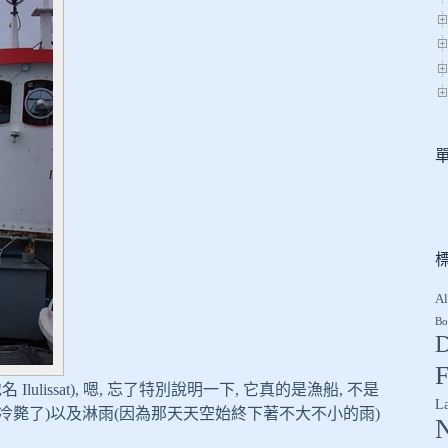
Al
Bo
D
F
ulissat), 嗯, 忘了特別說明一下, 它真的是漁船, 不是
L
冷斃了)以及淋雨(因為那天天空始終下著不大不小的雨)