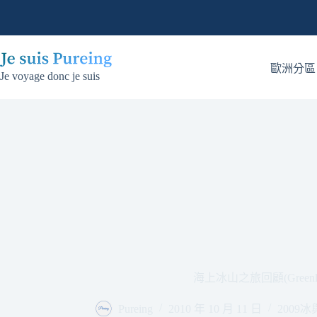
跳
至
主
要
歐洲分區
Je voyage donc je suis
內
容
海上冰山之旅回顧(Greenla
Pureing
2010 年 10 月 11 日
2009