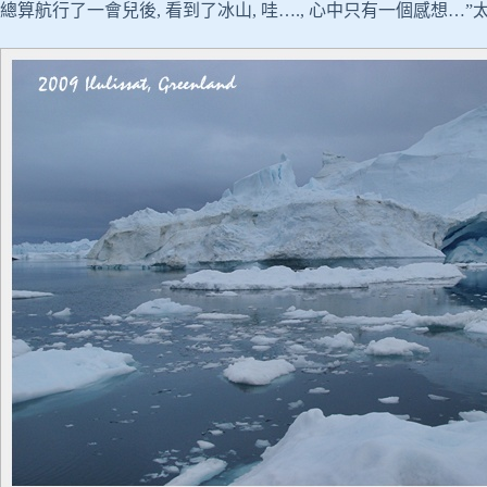
總算航行了一會兒後, 看到了冰山, 哇…., 心中只有一個感想…”太