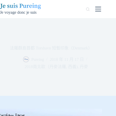
跳
至
Je voyage donc je suis
主
要
內
容
法羅群島首都 Torshavn 短暫印象（Denmark）
Pureing
2018 年 11 月 17 日
2018南北歐（丹麥法羅, 西義)
,
丹麥