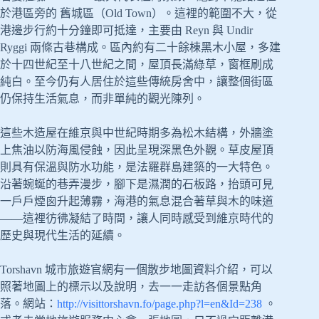
於港區旁的 舊城區（Old Town）。這裡的範圍不大，從
港邊步行約十分鐘即可抵達，主要由 Reyn 與 Undir
Ryggi 兩條古巷構成。區內約有二十餘棟黑木小屋，多建
於十四世紀至十八世紀之間，屋頂長滿綠草，窗框刷成
純白。至今仍有人居住於這些傳統房舍中，讓整個街區
仍保持生活氣息，而非單純的觀光陳列。
這些木造屋在維京與中世紀時期多為松木結構，外牆塗
上焦油以防海風侵蝕，因此呈現深黑色外觀。草皮屋頂
則具有保溫與防水功能，是法羅群島建築的一大特色。
沿著蜿蜒的巷弄漫步，腳下是濕潤的石板路，抬頭可見
一戶戶煙囪升起薄霧，海港的氣息混合著草與木的味道
——這裡彷彿凝結了時間，讓人同時感受到維京時代的
歷史與現代生活的延續。
Torshavn 城市旅遊官網有一個散步地圖資料介紹，可以
照著地圖上的標示以及說明，去一一走訪各個景點角
落。網站：
http://visittorshavn.fo/page.php?l=en&Id=238
。