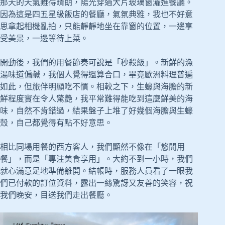
那天的天氣難得晴朗，陽光穿過大片玻璃窗灑進餐廳。
因為這是四五星級飯店的餐廳，氣氛典雅，我也不好意
思拿起相機亂拍，只能靜靜地坐在靠窗的位置，一邊享
受美景，一邊等待上菜。
開動後，我們的用餐節奏可說是「秒殺級」。新鮮的漁
湯味道偏鹹，我個人覺得還算合口，畢竟歐洲料理普遍
如此，但旅伴明顯吃不慣。相較之下，生蠔與海膽的新
鮮程度實在令人驚艷，我平常難得能吃到這麼鮮美的海
味，自然不肯錯過，結果盤子上堆了好幾個海膽與生蠔
殼，自己都覺得有點不好意思。
相比同場用餐的西方客人，我們顯然不像在「悠閒用
餐」，而是「專注美食享用」。大約不到一小時，我們
就心滿意足地準備離開。結帳時，服務人員看了一眼我
們已付款的訂位資料，露出一絲驚訝又友善的笑容，祝
我們晚安，目送我們走出餐廳。