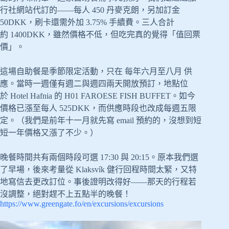
行社網站代訂的——每人 450 丹麥克朗，另加訂金
50DKK，刷卡還需外加 3.75% 手續費。三人合計
約 1400DKK，雖然價格不低，但吃完真的覺得「值回票
價」。
這場自助餐是季節限定活動，只在 每年六月至八月 供
應。當時一週僅有週二與週四兩天開放預訂，地點位
於 Hotel Hafnia 的 H01 FAROESE FISH BUFFET。如今
價格已漲至每人 525DKK，而供應時段也改成每週五限
定。（我們是前年十一月就先寫 email 預約的，沒想到短
短一年價格又漲了不少。）
晚餐時間共有兩個時段可選 17:30 與 20:15。原本我們選
了早場，後來考量從 Klaksvík 健行回程時間太緊，又特
地寫信去更改訂位。事後證明改得好——那天的行程若
沒調整，絕對趕不上五點半的晚餐！
https://www.greengate.fo/en/excursions/excursions