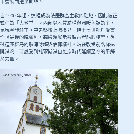
市發展而遷至此地。
自 1990 年起，這裡成為法羅群島主教的駐地，因此被正
式稱為「大教堂」。內部以木質結構與溫暖色調為主，
氣氛寧靜莊重。中央祭壇上懸掛著一幅十七世紀丹麥畫
作《最後的晚餐》，牆邊還展示數艘古老船艦模型，象
徵這座群島的航海傳統與信仰精神。站在教堂前階梯遠
眺港灣，可感受到托爾斯港自維京時代延續至今的平靜
與力量。