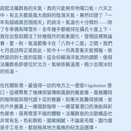
提起法羅群島的天氣，真的只能無奈地嘆口氣。六天之
中，有五天都是風大雨斜的陰濕天氣，果然印證了「一
年有超過兩百個雨天」的說法。氣溫也十分微妙——除
了冬季偶有降雪外，全年幾乎都維持在攝氏十度上下。
我在出發前關注了好幾個月的氣象變化，發現這裡無論
春、夏、秋，氣溫都像卡在「八到十二度」之間。我們
七月造訪時正是如此，如今十一月再查看天氣預報，依
然是四到七度的區間。這全仰賴海洋氣流的調節，使得
法羅群島即使位於北方，氣候依舊溫潤，極少出現冰封
的低溫。
在托爾斯港，最值得一訪的地方之一便是Vágsbotnur
港
口。這裡聚集了幾棟保留傳統風貌的舊倉庫、風格獨特
的咖啡館與現代感十足的餐廳。如果天氣難得放晴，坐
在戶外露臺上一邊啜飲咖啡、一邊望著港口的漁船與彩
色屋舍，是再愜意不過的體驗。法羅群島的北歐織品也
非常有名，色彩飽和、圖案細膩，不論是毛帽、圍巾還
是手工毛衣，都是極具地方風格的紀念品選擇。