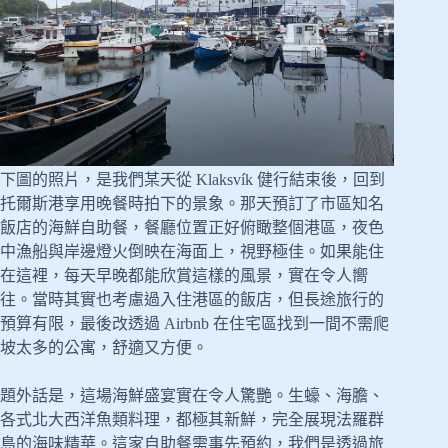
下圖的照片，是我們某天從 Klaksvík 健行結束後，回到
托爾斯港享用晚餐時拍下的景象。那天預訂了市區知名
飯店的海鮮自助餐，餐廳位置正好俯瞰整個港區，夜色
中漁船與岸邊燈火倒映在海面上，視野極佳。如果能住
在這裡，每天早晚都能欣賞這樣的風景，實在令人嚮
往。當時其實也考慮過入住港區的飯店，但長途旅行的
預算有限，最後改透過 Airbnb 在住宅區找到一間不需爬
坡太多的公寓，舒適又方便。
題外話是，這場海鮮盛宴實在令人驚艷。生蠔、海膽、
各式北大西洋魚類料理，都極其新鮮，完全展現法羅群
島的海味精華。這家自助餐需事先預約，我們是透過旅