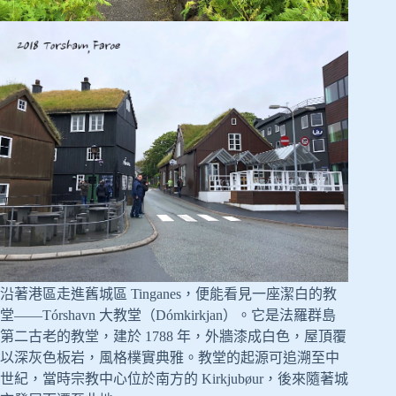
沿著港區走進舊城區 Tinganes，便能看見一座潔白的教
堂——Tórshavn 大教堂（Dómkirkjan）。它是法羅群島
第二古老的教堂，建於 1788 年，外牆漆成白色，屋頂覆
以深灰色板岩，風格樸實典雅。教堂的起源可追溯至中
世紀，當時宗教中心位於南方的 Kirkjubøur，後來隨著城