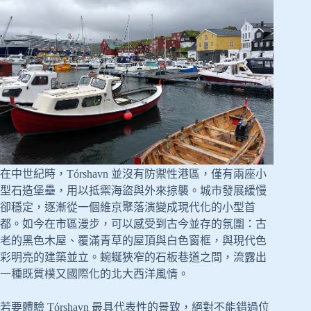
在中世紀時，Tórshavn 並沒有防禦性港區，僅有兩座小
型石造堡壘，用以抵禦海盜與外來掠襲。城市發展緩慢
卻穩定，逐漸從一個維京聚落演變成現代化的小型首
都。如今在市區漫步，可以感受到古今並存的氛圍：古
老的黑色木屋、覆滿青草的屋頂與白色窗框，與現代色
彩明亮的建築並立。蜿蜒狹窄的石板巷道之間，流露出
一種既質樸又國際化的北大西洋風情。
若要體驗 Tórshavn 最具代表性的景致，絕對不能錯過位