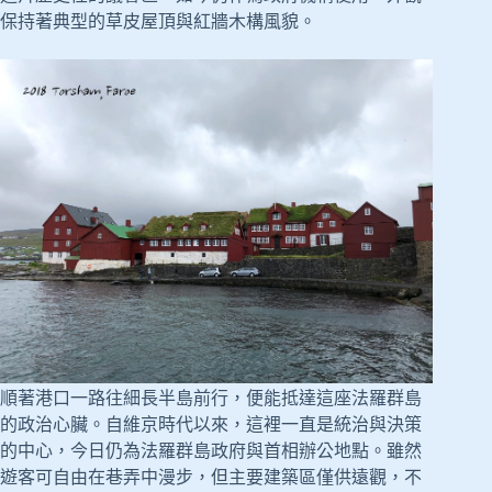
保持著典型的草皮屋頂與紅牆木構風貌。
順著港口一路往細長半島前行，便能抵達這座法羅群島
的政治心臟。自維京時代以來，這裡一直是統治與決策
的中心，今日仍為法羅群島政府與首相辦公地點。雖然
遊客可自由在巷弄中漫步，但主要建築區僅供遠觀，不