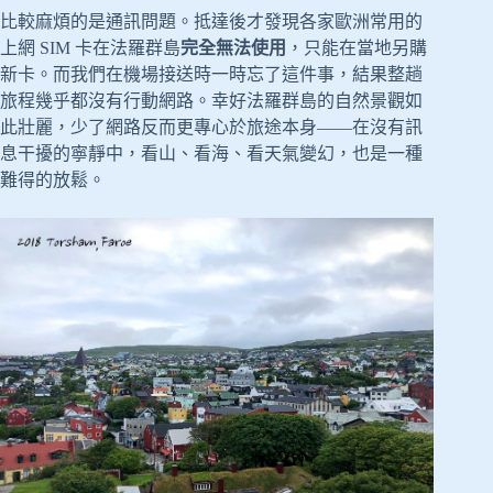
比較麻煩的是通訊問題。抵達後才發現各家歐洲常用的
上網 SIM 卡在法羅群島
完全無法使用
，只能在當地另購
新卡。而我們在機場接送時一時忘了這件事，結果整趟
旅程幾乎都沒有行動網路。幸好法羅群島的自然景觀如
此壯麗，少了網路反而更專心於旅途本身——在沒有訊
息干擾的寧靜中，看山、看海、看天氣變幻，也是一種
難得的放鬆。