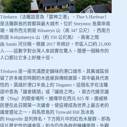
Tórshavn（法羅語意為「雷神之港」，
Thor’s Harbour
）
是法羅群島的首都與最大城市，位於 Streymoy 島東岸南
端。城市西北側是 Húsareyn 山（高 347 公尺），西南方
則是 Kirkjubøreyn 山（約 350 公尺高），兩者之間
由 Sanda 河分隔。根據 2017 年統計，市區人口約 21,000
人——這數字對台灣人來說實在驚人，隨便一個縣市的
人口都比它多上好幾十倍。
Tórshavn 是一座充滿歷史韻味的港口城市，其舊城區保
留了許多維京時期的木造屋與傳統建築。其中最具代表
性的，莫過於港口半島上的 Tinganes。這個名字在法羅
語中意為「議會碼頭」或「議政之地」，是古代維京議
會（
Ting
）的開會場所。據傳早在西元 825 年，挪威移
民便在此召開第一次議會，使這裡成為世界上最古老的
議會遺址之一，與馬恩島的 Tynwald Hill 及冰島
的 Þingvellir 並列齊名。下方照片中的紅色木屋群，即為
這片歷史性的議會區，如今仍作為政府機構使用，外觀