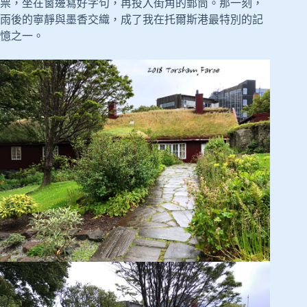
票，坐在窗邊寫好字句，再投入街角的郵筒。那一刻，
雨後的寧靜與墨香交織，成了我在托爾斯港最特別的記
憶之一。