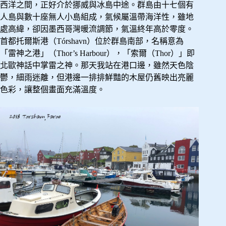
西洋之間，正好介於挪威與冰島中途。群島由十七個有
人島與數十座無人小島組成，氣候屬溫帶海洋性，雖地
處高緯，卻因墨西哥灣暖流調節，氣溫終年高於零度。
首都托爾斯港（Tórshavn）位於群島南部，名稱意為
「雷神之港」（Thor’s Harbour），「索爾（Thor）」即
北歐神話中掌雷之神。那天我站在港口邊，雖然天色陰
鬱，細雨迷離，但港邊一排排鮮豔的木屋仍舊映出亮麗
色彩，讓整個畫面充滿溫度。