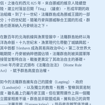
侶，之後在約西元 825 年，來自挪威的維京人陸續登
陸，建立村落並召開「Ting」（議會），形成早期的政
治組織。到了十一世紀，法羅群島成為挪威王國的一部
分；十四世紀起，隨著丹麥與挪威聯合王國的形成，群
島也逐漸納入丹麥統治之下。
在數百年的北海航線與漁業發展中，法羅群島始終以海
洋為命脈。十九世紀末，漁業現代化帶動了城鎮興起，
其中首都 Tórshavn 成為貿易與政治中心。第二次世界大
戰期間，丹麥被納粹德國佔領，法羅群島則被英國軍隊
接管並暫時自治，戰後更奠定了其政治自主的基礎。
1948 年丹麥正式頒布《法羅自治法》（Home Rule
Act），賦予群島高度自治權。
如今的法羅群島擁有自己的國會（Løgting）、政府
（Landsstýri），以及獨立的教育、稅務、警察與貿易制
度。雖名義上仍屬丹麥王國，但在實際運作上與一個獨
立國家相差不遠。群島並非歐盟成員，擁有自己的貨幣
——法羅克朗（Faroese króna），與丹麥克朗等值流通。