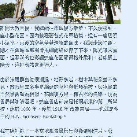
離開大教堂後，我繼續往市區後方散步，不久便來到一
座小型花園。園內栽種著各式花草植物，還有一座透明
小溫室，雨後的空氣帶著清新的氣味。我邊走邊拍照，
剛才在舊城區那場冷風細雨終於停了下來，陽光雖未露
面，但濕潤的色彩讓這座花園顯得格外柔和。若能遇上
晴天，這裡應該會更迷人。
由於法羅群島氣候潮濕、地形多岩，樹木與花朵並不多
見，放眼望去多半是綿延的草地與低矮植被，與冰島的
自然景觀頗為相似。花園後方是一棟古老的建築，現為
書局與咖啡酒吧。這座書店前身是托爾斯港的第二所學
校，建於 1860 年，後於 1918 年 改為書局——也就是今
日的 H.N. Jacobsens Bookshop。
我在店裡挑了一本當地風景攝影集與幾張明信片、郵