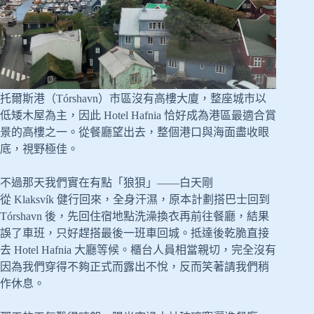
托爾斯港（Tórshavn）市區沒有高樓大廈，整座城市以
低矮木屋為主，因此 Hotel Hafnia 恰好成為港區最適合賞
景的高樓之一。從餐廳望出去，整個港口與海面盡收眼
底，視野極佳。
不過那天我們實在有點「狼狽」——白天剛
從 Klaksvík 健行回來，全身汗濕，原本計劃搭巴士回到
Tórshavn 後，先回住宿地點洗澡換衣再前往餐廳，結果
誤了車班，只好趕搭最後一班車回城。抵達後乾脆直接
去 Hotel Hafnia 大廳等候。櫃台人員相當親切，完全沒有
因為我們穿得不夠正式而露出不悅，反而笑著請我們稍
作休息。