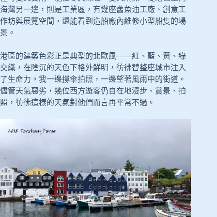
海灣另一邊，則是工業區，有幾座舊魚油工廠、創意工
作坊與展覽空間，還能看到造船廠內維修小型船隻的場
景。
港區的建築色彩正是典型的北歐風——紅、藍、黃、綠
交織，在陰沉的天色下格外鮮明，彷彿替整座城市注入
了生命力。我一邊撐傘拍照，一邊望著風雨中的街道。
儘管天氣惡劣，幾位西方遊客仍自在地漫步、賞景、拍
照，彷彿這樣的天氣對他們而言再平常不過。