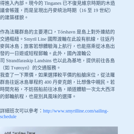
得進入內部。現今的 Tinganes 已不復見維京時期的木造
議會帳篷，而是呈現出丹麥統治時期（16 至 19 世紀）
的建築樣貌。
作為法羅群島的主要港口，Tórshavn 是島上對外連結的
交通樞紐。Smyril Line 國際渡輪在此設有航線，往返丹
麥與冰島；旅客若想體驗海上航行，也能搭乘從冰島出
發的一日遊或短程郵輪。此外，國內渡輪公
司 Strandfaraskip Landsins 也以此為基地，提供前往各島
（如 Tvøroyri）的交通服務。
我查了一下票價，如果選擇較平價的船艙床位，從法羅
群島往返冰島單程約 400 丹麥克朗，比想像中親民。若
時間充裕，不妨搭船前往冰島，順道體驗一次北大西洋
的郵輪航程，也是別具風味的選擇。
詳細班次可以參考：
http://www.smyrilline.com/sailing-
schedule