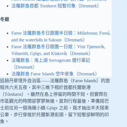
法羅群島首都 Torshavn 短暫印象（Denmark）
冬遊
Faroe 法羅群島冬日跟團半日遊：Múlafossur, Fossá,
and the waterfalls in Saksun（Denmark）
Faroe 法羅群島冬日跟團一日遊：Visit Tjørnuvík,
Viðareiði, Gjógv, and Klaksvík（Denmark）
法羅群島：海上湖 Sorvagsvatn 健行筆記
（Denmark）
法羅群島 Faroe Islands 空中景象（Denmark）
這趟丹麥境外自治區——法羅群島（Faroe Islands）的旅
程共六天五夜，其中三晚下榻於首都托爾斯港
（Tórshavn）。雖然在島上停留的時間不短，但實際在
市區觀光的時間卻寥寥無幾。直到行程最後，準備搭巴
士前往另一個海邊小鎮 Gjógv 之前，我才抽出半天搭乘
公車、步行穿梭於托爾斯港街頭，留下短暫卻鮮明的印
象。