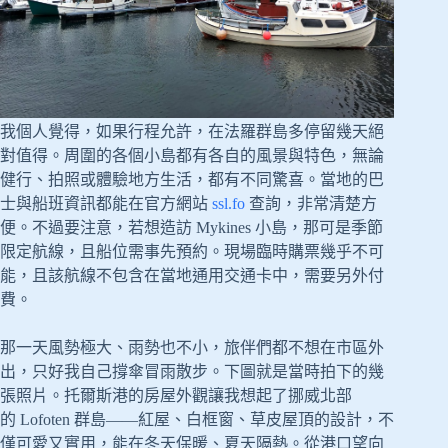
我個人覺得，如果行程允許，在法羅群島多停留幾天絕
對值得。周圍的各個小島都有各自的風景與特色，無論
健行、拍照或體驗地方生活，都有不同驚喜。當地的巴
士與船班資訊都能在官方網站
ssl.fo
查詢，非常清楚方
便。不過要注意，若想造訪 Mykines 小島，那可是季節
限定航線，且船位需事先預約。現場臨時購票幾乎不可
能，且該航線不包含在當地通用交通卡中，需要另外付
費。
那一天風勢極大、雨勢也不小，旅伴們都不想在市區外
出，只好我自己撐傘冒雨散步。下圖就是當時拍下的幾
張照片。托爾斯港的房屋外觀讓我想起了挪威北部
的 Lofoten 群島——紅屋、白框窗、草皮屋頂的設計，不
僅可愛又實用，能在冬天保暖、夏天隔熱。從港口望向