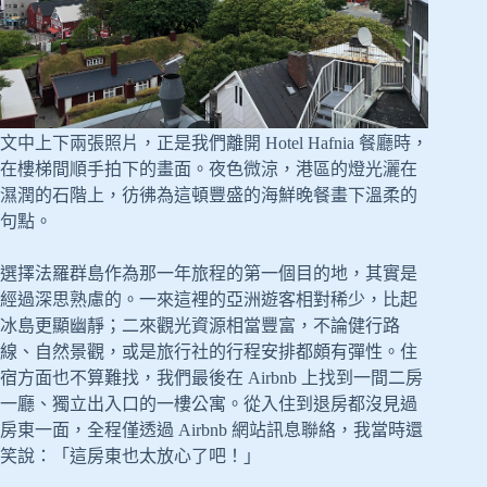
文中上下兩張照片，正是我們離開 Hotel Hafnia 餐廳時，
在樓梯間順手拍下的畫面。夜色微涼，港區的燈光灑在
濕潤的石階上，彷彿為這頓豐盛的海鮮晚餐畫下溫柔的
句點。
選擇法羅群島作為那一年旅程的第一個目的地，其實是
經過深思熟慮的。一來這裡的亞洲遊客相對稀少，比起
冰島更顯幽靜；二來觀光資源相當豐富，不論健行路
線、自然景觀，或是旅行社的行程安排都頗有彈性。住
宿方面也不算難找，我們最後在 Airbnb 上找到一間二房
一廳、獨立出入口的一樓公寓。從入住到退房都沒見過
房東一面，全程僅透過 Airbnb 網站訊息聯絡，我當時還
笑說：「這房東也太放心了吧！」