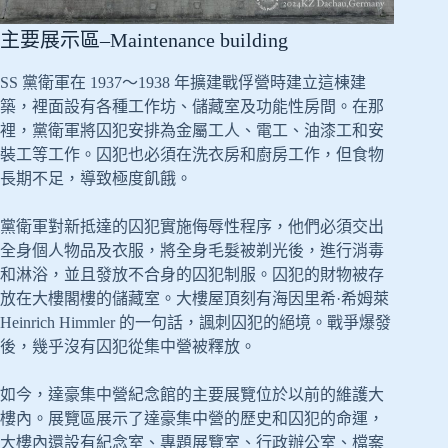
主要展示區–Maintenance building
SS 黨衛軍在 1937～1938 年擴建戰俘營時建立這棟建
築，裡面設有各種工作坊、儲藏室及功能性房間。在那
裡，黨衛軍將囚犯安排為金屬工人、電工、油漆工和安
裝工等工作。囚犯也必須在洗衣房和廚房工作，但食物
長期不足，導致極度飢餓。
黨衛軍對新抵達的囚犯實施侮辱性程序，他們必須交出
全身個人物品及衣服，將全身毛髮被剃光後，進行消毒
和淋浴，並且發放不合身的囚犯制服。囚犯的財物被存
放在大樓閣樓的儲藏室。大樓屋頂刻有海因里希·希姆萊
Heinrich Himmler 的一句話，諷刺囚犯的絕境。戰爭爆發
後，幾乎沒有囚犯從集中營被釋放。
如今，達豪集中營紀念館的主要展覽位於以前的維護大
樓內。展覽區展示了達豪集中營的歷史和囚犯的命運，
大樓內還設有紀念室、專題展覽室、行政辦公室、檔案