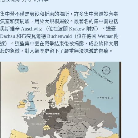
集中營不僅是勞役和折磨的場所，許多集中營還設有毒
氣室和焚屍爐，用於大規模屠殺。最著名的集中營包括
奧斯維辛 Auschwitz （位在波蘭 Krakow 附近）、達豪
Dachau 和布痕瓦爾德 Buchenwald（位在德國 Weimar 附
近）。這些集中營在戰爭結束後被揭露，成為納粹大屠
殺的象徵，對人類歷史留下了嚴重無法抺滅的傷痕。