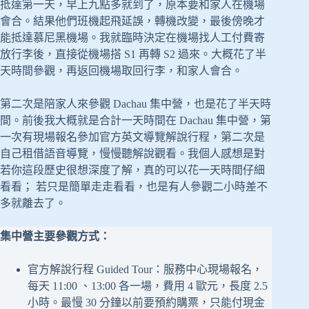
抵達第一天，早上九點多就到了，原本要和家人在機場
會合。結果他們班機起飛延誤，轉機改變，最後傍晚才
能抵達慕尼黑機場。我就臨時決定在機場找人工付費寄
放行李後，直接從機場搭 S1 再轉 S2 過來。大概花了半
天時間參觀，再返回機場取回行李，和家人會合。
第二次是陪家人來參觀 Dachau 集中營，也是花了半天時
間。前後我大概就是合計一天時間在 Dachau 集中營，第
一次有現場報名參加官方英文導覽解說行程，第二次是
自己租借語音導覽，慢慢聽解說觀看。我個人感想是對
若你這段歷史很想深度了解，真的可以花一天時間仔細
看看； 若只是簡單走走看看，也是有人參觀二小時差不
多就離去了。
集中營主要參觀方式：
官方解說行程 Guided Tour：服務中心現場報名，
每天 11:00 、13:00 各一場，費用 4 歐元，長度 2.5
小時。最慢 30 分鐘以前要預約購票，只能付現金