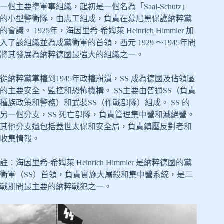
一個主要準軍事組織，起初是一個名為「Saal-Schutz」
的小型警衛隊，由志工組成，負責在慕尼黑保護納粹黨
的會議。 1925年，海因里希·希姆萊 Heinrich Himmler 加
入了該組織並為成黨衛軍的首領，西元 1929 ～1945年間
將其發展為納粹德國最強大的組織之一。
從納粹黨掌權到1945年政權崩潰，SS 成為德國及佔領區
的主要安全、監控和恐怖機構。 SS主要由普通SS（負責
種族政策和警務）和武裝SS（作戰部隊）組成。 SS 的
另一個分支，SS 死亡部隊，負責管理集中營和滅絕營。
其他分支還包括蓋世太保和安全局，負責鎮壓反對者和
收集情報。
註：海因里希·希姆萊 Heinrich Himmler 是納粹德國的黨
衛軍（SS）首領，負責實施大屠殺和集中營系統，是二
戰期間最主要的納粹戰犯之一。