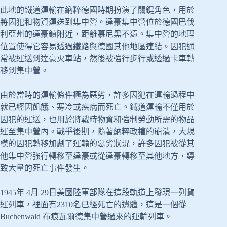
此地的鐵道運輸在納粹德國時期扮演了關鍵角色，用於
將囚犯和物資運送到集中營。達豪集中營位於德國巴伐
利亞州的達豪鎮附近，距離慕尼黑不遠。集中營的地理
位置使得它容易透過鐵路與德國其他地區連結。囚犯通
常被運送到達豪火車站，然後被強行步行或透過卡車轉
移到集中營。
由於當時的運輸條件極為惡劣，許多囚犯在運輸過程中
就已經因飢餓、寒冷或疾病而死亡。鐵道運輸不僅用於
囚犯的運送，也用於將戰時物資和強制勞動所需的物品
運至集中營內。戰爭後期，隨著納粹政權的崩潰，大規
模的囚犯轉移加劇了運輸的惡劣狀況，許多囚犯被從其
他集中營強行轉移至達豪或從達豪轉移至其他地方，導
致大量的死亡事件發生。
1945年 4月 29日美國陸軍部隊在這段軌道上發現一列貨
運列車，裡面有2310名已經死亡的遺體，這是一個從
Buchenwald 布痕瓦爾德集中營過來的運輸列車。