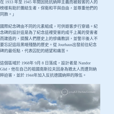
在 1933 年至 1945 年間因抵抗納粹主義而被殺害的人的
榜樣有助於團結生者，保衛和平與自由，並尊重他們的
同胞。」
國際紀念碑由不同的元素組成，可供遊客步行穿過。紀
念碑的設計這是為了紀念這裡受害的成千上萬的受害者
而建造的，提醒人們歷史上的慘痛教訓，並警示後人不
要忘記這段黑暗殘酷的歷史。從 Jourhaus出發前往紀念
碑的最低點，代表囚犯的絕望和痛苦。
這個區域於 1968年 9月 8 日落成，設計者是 Nandor
Glid，他在自己的祖國南斯拉夫因身為猶太人而遭到納
粹迫害，並於 1944年加入反抗德國納粹的隊伍。