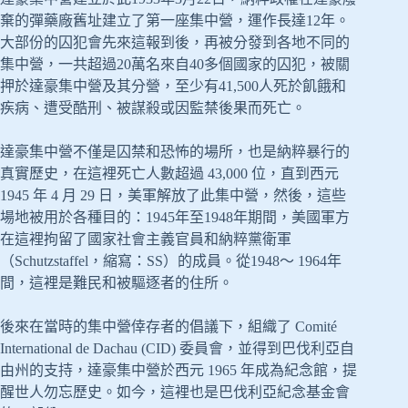
棄的彈藥廠舊址建立了第一座集中營，運作長達12年。
大部份的囚犯會先來這報到後，再被分發到各地不同的
集中營，一共超過20萬名來自40多個國家的囚犯，被關
押於達豪集中營及其分營，至少有41,500人死於飢餓和
疾病、遭受酷刑、被謀殺或因監禁後果而死亡。
達豪集中營不僅是囚禁和恐怖的場所，也是納粹暴行的
真實歷史，在這裡死亡人數超過 43,000 位，直到西元
1945 年 4 月 29 日，美軍解放了此集中營，然後，這些
場地被用於各種目的：1945年至1948年期間，美國軍方
在這裡拘留了國家社會主義官員和納粹黨衛軍
（Schutzstaffel，縮寫：SS）的成員。從1948～ 1964年
間，這裡是難民和被驅逐者的住所。
後來在當時的集中營倖存者的倡議下，組織了 Comité
International de Dachau (CID) 委員會，並得到巴伐利亞自
由州的支持，達豪集中營於西元 1965 年成為紀念館，提
醒世人勿忘歷史。如今，這裡也是巴伐利亞紀念基金會