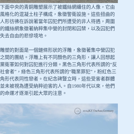
下面中央的青銅雕塑展示了被鐵絲網纏住的人像，它由
風格化的混凝土柱子構成，象徵警衛設施。這些扭曲的
人形彷彿在訴說著當年囚犯們所遭受的非人待遇，周圍
的鐵絲網象徵著納粹集中營的封閉和囚禁，以及囚犯們
失去自由的悲慘境地。
雕塑的對面是一個鏈條形狀的浮雕，象徵著集中營囚犯
之間的團結。浮雕上有不同顏色的三角形，讓人回想起
黨衛軍如何對囚犯進行分類。黑色三角形代表所謂的“反
社會者”，綠色三角形代表所謂的“職業罪犯”，粉紅色三
角形代表同性戀者。在紀念碑豎立時，這些受害者群體
並未被視為遭受納粹迫害的人。自1980年代以來，他們
的命運才逐漸引起大眾的注意。