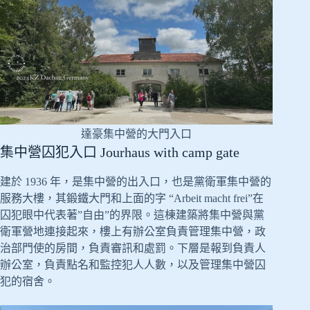
達豪集中營的大門入口
集中營囚犯入口 Jourhaus with camp gate
建於 1936 年，是集中營的出入口，也是黨衛軍集中營的
服務大樓，其鍛鐵大門和上面的字 “Arbeit macht frei”在
囚犯眼中代表著”自由”的界限。這棟建築將集中營與黨
衛軍營地連接起來，樓上有辦公室負責管理集中營，政
治部門使的房間，負責審訊和處罰。下層是報到負責人
辦公室，負責點名和監控犯人人數，以及管理集中營囚
犯的宿舍。