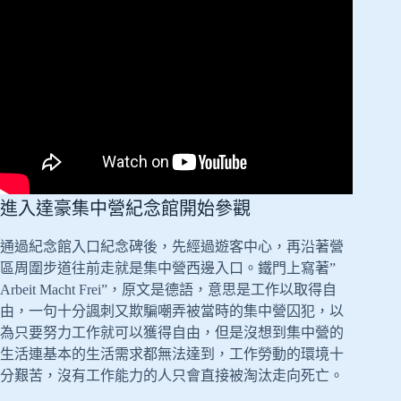
進入達豪集中營紀念館開始參觀
通過紀念館入口紀念碑後，先經過遊客中心，再沿著營
區周圍步道往前走就是集中營西邊入口。鐵門上寫著”
Arbeit Macht Frei”，原文是德語，意思是工作以取得自
由，一句十分諷刺又欺騙嘲弄被當時的集中營囚犯，以
為只要努力工作就可以獲得自由，但是沒想到集中營的
生活連基本的生活需求都無法達到，工作勞動的環境十
分艱苦，沒有工作能力的人只會直接被淘汰走向死亡。