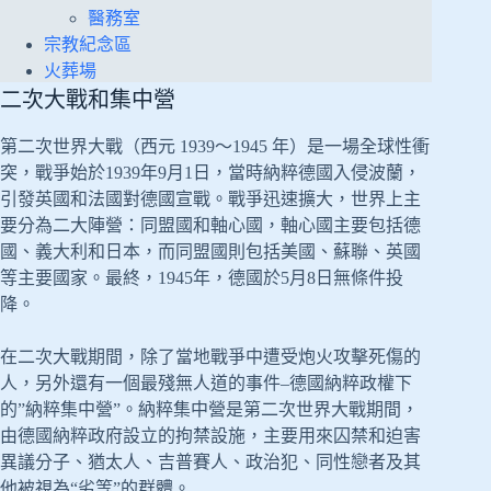
醫務室
宗教紀念區
火葬場
二次大戰和集中營
第二次世界大戰（西元 1939～1945 年）是一場全球性衝
突，戰爭始於1939年9月1日，當時納粹德國入侵波蘭，
引發英國和法國對德國宣戰。戰爭迅速擴大，世界上主
要分為二大陣營：同盟國和軸心國，軸心國主要包括德
國、義大利和日本，而同盟國則包括美國、蘇聯、英國
等主要國家。最終，1945年，德國於5月8日無條件投
降。
在二次大戰期間，除了當地戰爭中遭受炮火攻擊死傷的
人，另外還有一個最殘無人道的事件–德國納粹政權下
的”納粹集中營”。納粹集中營是第二次世界大戰期間，
由德國納粹政府設立的拘禁設施，主要用來囚禁和迫害
異議分子、猶太人、吉普賽人、政治犯、同性戀者及其
他被視為“劣等”的群體。