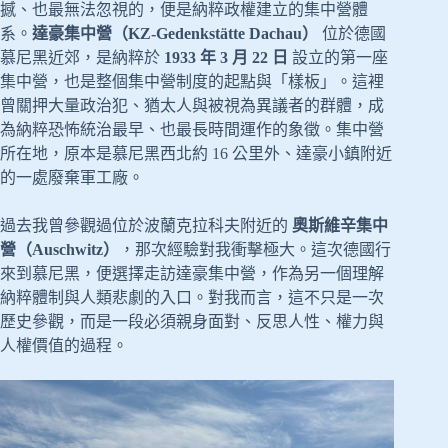
撼、也最無法忽視的，便是納粹政權建立的集中營體
系。
達豪集中營（KZ-Gedenkstätte Dachau）
位於德國
慕尼黑近郊，是納粹於
1933 年 3 月 22 日
設立的第一座
集中營，也是整個集中營制度的起點與「樣板」。這裡
曾關押大量政治犯、猶太人與被視為異議者的群體，成
為納粹恐怖統治最早、也最長時間運作的象徵。集中營
所在地，原本是慕尼黑西北約 16 公里外、達豪小鎮附近
的一處廢棄軍工廠。
過去我曾參觀過位於波蘭克拉科夫附近的
奧斯維辛集中
營（Auschwitz）
，那次經驗對我衝擊極大。這次德國行
來到慕尼黑，便選擇走訪達豪集中營，作為另一個理解
納粹體制與人類悲劇的入口。對我而言，這不只是一次
歷史參觀，而是一段必須親身面對、反思人性、權力與
人權價值的過程。