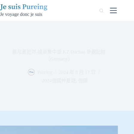
跳
至
Je voyage donc je suis
主
要
內
容
慕尼黑近郊-達豪集中營 KZ Dachau 參觀記錄
（Germany）
Pureing
2024 年 8 月 17 日
2024德國仲夏遊
,
德國