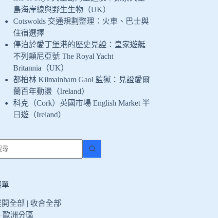
島海岸線與野生生物（UK）
Cotswolds 交通規劃整理：火車、巴士與
住宿選擇
停泊於愛丁堡港的歷史見證：皇家遊艇
不列顛尼亞號 The Royal Yacht
Britannia（UK）
都柏林 Kilmainham Gaol 監獄：見證愛爾
蘭百年動盪（Ireland）
科克（Cork）英國市場 English Market 半
日遊（Ireland）
找
不
到
符
選單
合
展開全部
|
收合全部
條
歐洲分區
件