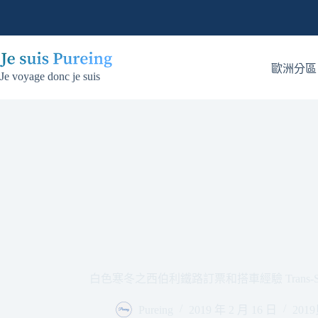
跳
至
主
要
歐洲分區
Je voyage donc je suis
內
容
白色寒冬之西伯利鐵路訂票和搭車經驗 Trans-Siberia
Pureing
2019 年 2 月 16 日
20