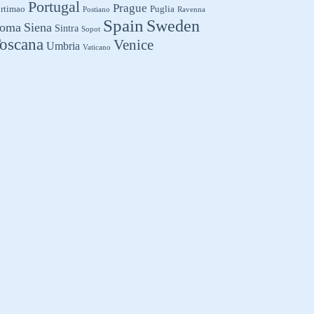
Portugal
Prague
rtimao
Puglia
Postiano
Ravenna
Spain
Sweden
oma
Siena
Sintra
Sopot
oscana
Venice
Umbria
Vaticano