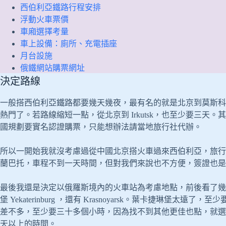
西伯利亞鐵路行程安排
浮動火車票價
車廂選擇考量
車上設備：廁所、充電插座
月台設施
俄鐵網站購票網址
決定路線
一般搭西伯利亞鐵路都要幾天幾夜，最有名的就是北京到莫斯科
熱門了。若路線縮短一點，從北京到 Irkutsk，也至少要三
國規劃要實名認證購票，只能想辦法請當地旅行社代辦。
所以一開始我就沒考慮過從中國北京搭火車過來西伯利亞，旅行
蘭巴托，車程不到一天時間，但對我們來說也不方便，簽證也是
最後我還是決定以俄羅斯境內的火車站為考慮地點，前後看了幾個地點：
堡 Yekaterinburg ，還有 Krasnoyarsk。葉卡捷琳堡
差不多，至少要三十多個小時，因為找不到其他更佳也點，就選擇了 新西伯利
天以上的時間。