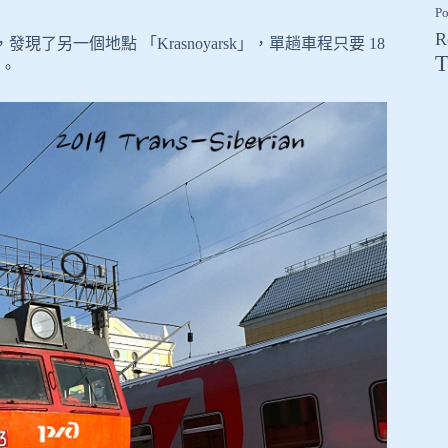
Po
R
way」上找，發現了另一個地點 「Krasnoyarsk」，單趟車程只要 18
T
。