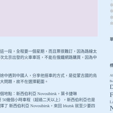
這一段，全程要一個星期，而且票很難訂，因為路線太
天。其次北京出發的火車車班，不能在俄鐵網路購買，因為中
途中遇到中國人，分享他搭車的方式，是從蒙古國的烏
Al
大問題，故不在選擇範圍。
Bo
D
F
新西伯利亞 Novosibirsk，葉卡捷琳
太遠了，至少要 50幾個小時車程（超過二天以上），新西伯利亞也是
L
亞 Novosibirsk，來回 Irkutsk 就至少要四