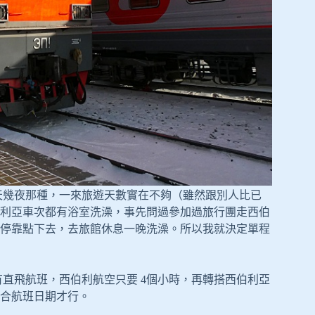
幾天幾夜那種，一來旅遊天數實在不夠（雖然跟別人比已
利亞車次都有浴室洗澡，事先問過參加過旅行團走西伯
停靠點下去，去旅館休息一晚洗澡。所以我就決定單程
k，有直飛航班，西伯利航空只要 4個小時，再轉搭西伯利亞
要配合航班日期才行。