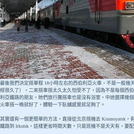
最後我們決定搭單程 18小時左右的西伯利亞火車，不是一般
經很久了），二來搭車搭太久太久怕受不了，因為不是每個西伯
利亞鐵路的朋友，她們旅行團搭車也是沒有浴室，中途選擇幾個
火車搭一晚就好了，體驗一下臥舖感覺就足夠了。
其實還有一個更簡單的方法，直接從北京搭機去 Krasnoyars
鐵路到 Irkutsk，這樣更省時間天數。只是班機不是天天有，