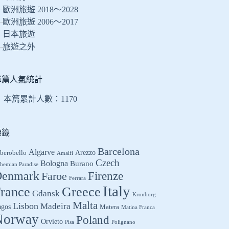
的
歐洲旅遊 2018～2028
結
歐洲旅遊 2006～2017
果
日本旅遊
旅遊之外
單篇人氣統計
本篇累計人數：
1170
標籤
Barcelona
Algarve
Arezzo
berobello
Amalfi
Czech
Bologna
Burano
hemian Paradise
enmark
Firenze
Faroe
Ferrara
Italy
Greece
rance
Gdansk
Kronborg
Malta
Lisbon
Madeira
agos
Matera
Matina Franca
Norway
Poland
Orvieto
Pisa
Polignano