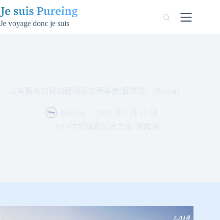
跳
至
Je voyage donc je suis
主
要
內
容
沒有藍天的貝加爾湖及衣著準備(實證篇)（Russia）
Pureing
2019 年 2 月 11 日
2019貝加爾湖藍冰之旅
,
俄羅斯