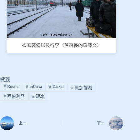
衣著裝備以及行李（落落長的囉嗦文）
標籤
#
Russia
#
Siberia
#
Baikal
#
貝加爾湖
#
西伯利亞
#
藍冰
上一
下一