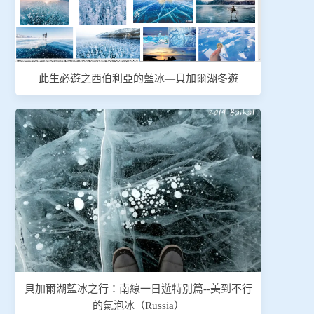
此生必遊之西伯利亞的藍冰—貝加爾湖冬遊
貝加爾湖藍冰之行：南線一日遊特別篇--美到不行
的氣泡冰（Russia）