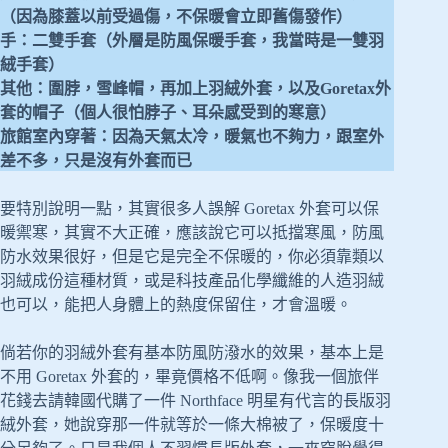
（因為膝蓋以前受過傷，不保暖會立即舊傷發作）
手：二雙手套（外層是防風保暖手套，我當時是一雙羽
絨手套）
其他：圍脖，雪峰帽，再加上羽絨外套，以及Goretax外
套的帽子（個人很怕脖子、耳朵感受到的寒意）
旅館室內穿著：因為天氣太冷，暖氣也不夠力，跟室外
差不多，只是沒有外套而已
要特別說明一點，其實很多人誤解 Goretax 外套可以保
暖禦寒，其實不大正確，應該說它可以抵擋寒風，防風
防水效果很好，但是它是完全不保暖的，你必須靠類以
羽絨成份這種材質，或是科技產品化學纖維的人造羽絨
也可以，能把人身體上的熱度保留住，才會溫暖。
倘若你的羽絨外套有基本防風防潑水的效果，基本上是
不用 Goretax 外套的，畢竟價格不低啊。像我一個旅伴
花錢去請韓國代購了一件 Northface 明星有代言的長版羽
絨外套，她說穿那一件就等於一條大棉被了，保暖度十