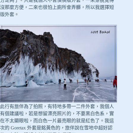
分足夠了。只是我個人不習慣長版外套，一來穿脫覺得
沒那麼方便，二來也很怕上廁所會弄髒，所以我選擇短
版外套。
此行有旅伴為了拍照，有特地多帶一二件外套，我個人
有個建議啦，若是想留漂亮照片的，不要黑白色系，實
在不太顯眼啦，而白色一片最亮眼的就是紅色了。我這
次的 Goretax 外套是銘黃色的，旅伴說在雪地中超好認