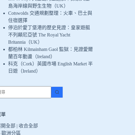
島海岸線與野生生物（UK）
Cotswolds 交通規劃整理：火車、巴士與
住宿選擇
停泊於愛丁堡港的歷史見證：皇家遊艇
不列顛尼亞號 The Royal Yacht
Britannia（UK）
都柏林 Kilmainham Gaol 監獄：見證愛爾
蘭百年動盪（Ireland）
科克（Cork）英國市場 English Market 半
日遊（Ireland）
找
不
到
符
選單
合
展開全部
|
收合全部
條
歐洲分區
件