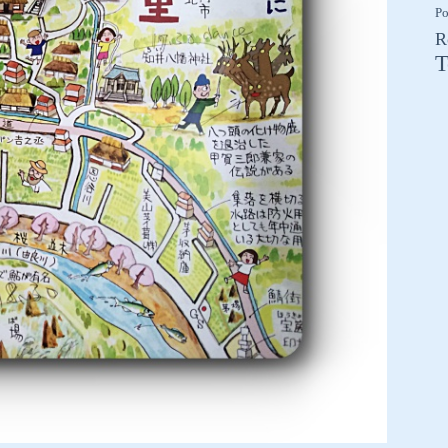
Po
R
T