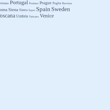
Portugal
Prague
rtimao
Puglia
Postiano
Ravenna
Spain
Sweden
oma
Siena
Sintra
Sopot
oscana
Venice
Umbria
Vaticano