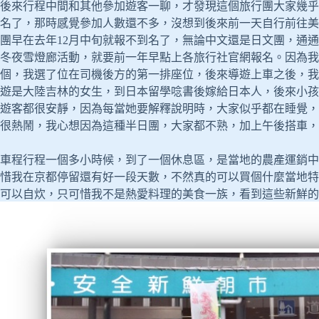
後來行程中間和其他參加遊客一聊，才發現這個旅行團大家幾乎都
名了，那時感覺參加人數還不多，沒想到後來前一天自行前往美
團早在去年12月中旬就報不到名了，無論中文還是日文團，通
冬夜雪燈廊活動，就要前一年早點上各旅行社官網報名。因為我
個，我選了位在司機後方的第一排座位，後來導遊上車之後，我
遊是大陸吉林的女生，到日本留學唸書後嫁給日本人，後來小孩
遊客都很安靜，因為每當她要解釋說明時，大家似乎都在睡覺，
很熱鬧，我心想因為這種半日團，大家都不熟，加上午後搭車，
車程行程一個多小時候，到了一個休息區，是當地的農產運銷中
惜我在京都停留還有好一段天數，不然真的可以買個什麼當地特
可以自炊，只可惜我不是熱愛料理的美食一族，看到這些新鮮的