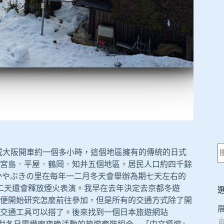
都或大阪開車約一個多小時，這個地區擁有的傳統的日式
宮島．平屋．鶴岡．知井五個地區，居民人口約四千餘
かやぶきの里在每年一二月冬天會舉辦為期七天左右的
後二天還會釋放煙火表演。我早在去年決定去京都冬遊
便開始研究怎麼前往參加，但是所有的交通方式除了開
交通工具可以搭了。後來找到一個日本旅遊網站