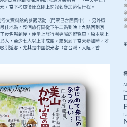
是專門針對冬日雪燈廊夜晚活動的旅遊套裝組合－「中文導遊」
0元，當下考慮後便立即上網報名參加這個行程。
民俗文資料館的參觀活動（門票己含團費中），另外還
最佳地點。整個旅行團從下午二點到晚上九點回到京
了簽名報到後，便坐上旅行團專屬的遊覽車。原本網上
15人，至少七人以上才成團。結果到了當天參加時，才
很吸引遊客，尤其是中國觀光客（含台灣，大陸，香
Al
Bo
D
F
L