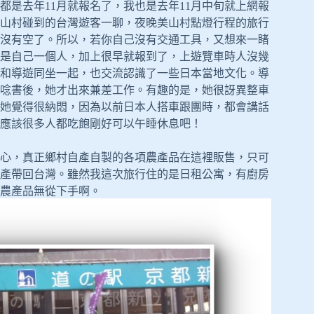
是去年11月就報名了，我也是去年11月中旬就上網報
山村碰到的台灣遊客一聊，夜晚美山村點燈行程的旅行
通沒有空了。所以，若你自己沒有交通工具，又想來一睹
是自己一個人，加上很早就報到了，上遊覽車時人沒幾
和導遊同坐一起，也交流認識了一些日本當地文化。導
唸書後，她才出來兼差工作。有趣的是，她很訝異整車
她覺得很納悶，因為以前日本人搭車跟團時，都會講話
應該很多人都吃飽剛好可以午睡休息吧！
心，真正鄉村自產自製的各項農產品在這裡販售，只可
產帶回台灣。雖然我這次旅行住的是日租公寓，有廚房
農產品無從下手啊。