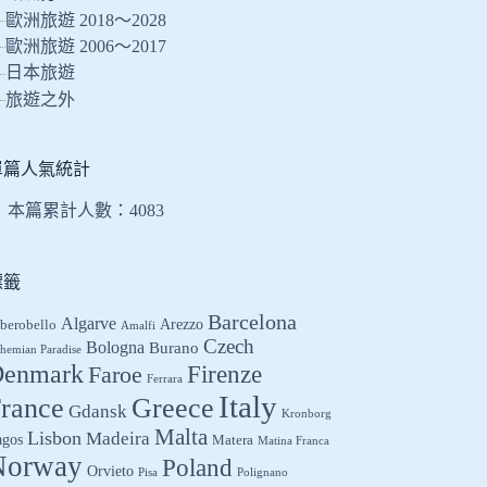
的
歐洲旅遊 2018～2028
結
歐洲旅遊 2006～2017
果
日本旅遊
旅遊之外
單篇人氣統計
本篇累計人數：
4083
標籤
Barcelona
Algarve
Arezzo
berobello
Amalfi
Czech
Bologna
Burano
hemian Paradise
enmark
Firenze
Faroe
Ferrara
Italy
Greece
rance
Gdansk
Kronborg
Malta
Lisbon
Madeira
agos
Matera
Matina Franca
Norway
Poland
Orvieto
Pisa
Polignano