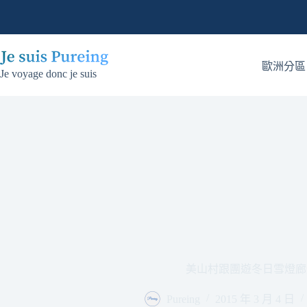
跳
至
主
要
歐洲分區
Je voyage donc je suis
內
容
美山村跟團遊冬日雪燈廊
Pureing
2015 年 3 月 4 日