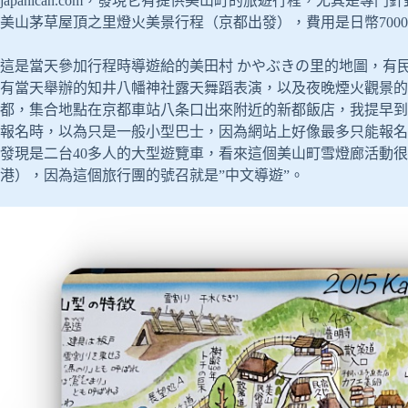
japanican.com，發現它有提供美山町的旅遊行程，尤其
美山茅草屋頂之里燈火美景行程（京都出發），費用是日幣700
這是當天參加行程時導遊給的美田村 かやぶきの里的地圖，有
有當天舉辦的知井八幡神社露天舞蹈表演，以及夜晚煙火觀景的
都，集合地點在京都車站八条口出來附近的新都飯店，我提早到
報名時，以為只是一般小型巴士，因為網站上好像最多只能報名
發現是二台40多人的大型遊覽車，看來這個美山町雪燈廊活動
港），因為這個旅行團的號召就是”中文導遊”。