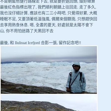
不是朝藍色健行路線走下去, 就是要折返回頭, 還好總算
最後紅色指標出現了, 我們順利朝鎮上往回走. 走了多久,
我也沒仔細計算, 應該也有二三小時吧, 只覺得好累, 大概
睡眠不足, 又要頂著低溫強風, 偶爾來個驟雨, 只想趕快回
去享用熱食休息. 嗯, 全晝的夏天, 好處就是太陽不會下
山, 你不用怕迷路了天黑回不去
最後, 和 Ilulissat Icefjord 合影一張, 留作記念吧!!