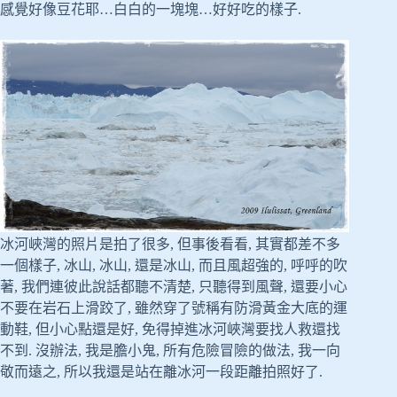
感覺好像豆花耶…白白的一塊塊…好好吃的樣子.
冰河峽灣的照片是拍了很多, 但事後看看, 其實都差不多
一個樣子, 冰山, 冰山, 還是冰山, 而且風超強的, 呼呼的吹
著, 我們連彼此說話都聽不清楚, 只聽得到風聲, 還要小心
不要在岩石上滑跤了, 雖然穿了號稱有防滑黃金大底的運
動鞋, 但小心點還是好, 免得掉進冰河峽灣要找人救還找
不到. 沒辦法, 我是膽小鬼, 所有危險冒險的做法, 我一向
敬而遠之, 所以我還是站在離冰河一段距離拍照好了.