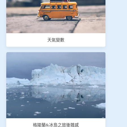
天氣變數
格陵蘭&冰島之旅後雜感