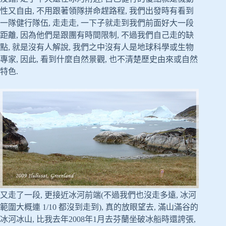
性又自由, 不用跟著領隊拼命趕路程, 我們出發時有看到
一隊健行隊伍, 走走走, 一下子就走到我們前面好大一段
距離, 因為他們是跟團有時間限制, 不過我們自己走的缺
點, 就是沒有人解說, 我們之中沒有人是地球科學或生物
專家, 因此, 看到什麼自然景觀, 也不清楚歷史由來或自然
特色.
又走了一段, 更接近冰河前端(不過我們也沒走多遠, 冰河
範圍大概連 1/10 都沒到走到), 真的放眼望去, 滿山滿谷的
冰河冰山, 比我去年2008年1月去芬蘭坐破冰船時還誇張,