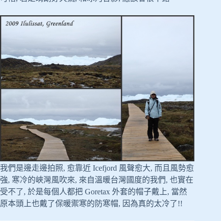
我們是邊走邊拍照, 愈靠近 Icefjord 風聲愈大, 而且風勢愈
強, 寒冷的峽灣風吹來, 來自溫暖台灣國度的我們, 也實在
受不了, 於是每個人都把 Goretax 外套的帽子戴上, 當然
原本頭上也戴了保暖禦寒的防寒帽, 因為真的太冷了!!