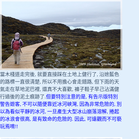
當木棧道走完後, 就要直接踩在土地上健行了, 沿途藍色
的路標一直很清楚, 所以不用擔心會走錯路, 但下雨的天
氣走在草地泥巴裡, 還真不大喜歡, 褲子鞋子早己沾滿健
行過後的泥土痕跡了.
但要特別注意的是, 有告示版特別
警告遊客, 不可以隨便靠近冰河峽灣, 因為非常危險的, 別
以為看似平靜的冰河, 一旦產生大型冰山崩落溶解, 捲起
的冰浪會很高, 是有致命的危險的. 因此, 可遠觀而不可褻
玩焉唷!!