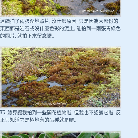
連續拍了兩張溼地照片, 沒什麼原因, 只是因為大部份的
東西都是岩石或沒什麼色彩的泥土, 能拍到一兩張青綠色
的圖片, 就拍下來留念囉..
耶..總算讓我拍到一些開花植物啦..但我也不認識它啦..反
正只知道它是極地有的品種就是囉..