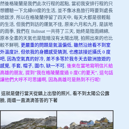
然後格陵蘭是我們此次行程的起點, 當初我安排行程的只
想體驗一下北緯69度的生活, 並不像冰島旅行時要到處長
途跋涉, 所以在格陵蘭停留了四天中, 每天大都是很輕鬆
的生活, 但我們到訪的運氣不佳, 原來六月和九月, 是該地
的雨季, 我們在 Ilulissat 一共待了三天, 始終是陰雨綿綿,
原本全晝的天氣也是陰暗沒有太陽出現, 拍照出來的也比
較不鮮明,
更嚴重的問題是氣溫偏低, 雖然沿途看不到室
外溫度計, 但依我的身體感受猜測, 也應該接近攝氏 0 度
吧, 因為空氣真的好冷, 差不多等於我冬天去歐洲旅遊的
感覺, 手套, 帽子, 圍巾, 缺一不可.
後來在當地寫明信片給
高雄的朋友, 提到”我在格陵蘭度過 0 度C的夏天”, 這句話
讓他們大呼不可思議啊, 因為高雄可是熱到不行呢!
這就是健行當天從鎮上出發的照片, 看不到太陽公公露
臉, 雨還一直滴滴答答的下著