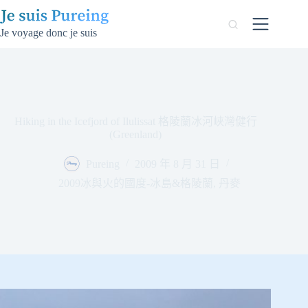
跳
至
Je voyage donc je suis
主
要
內
容
Hiking in the Icefjord of Ilulissat 格陵蘭冰河峽灣健行
(Greenland)
Pureing
2009 年 8 月 31 日
2009冰與火的國度-冰島&格陵蘭
,
丹麥