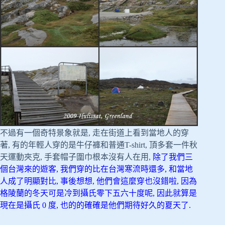
不過有一個奇特景象就是, 走在街道上看到當地人的穿
著, 有的年輕人穿的是牛仔褲和普通T-shirt, 頂多套一件秋
天運動夾克, 手套帽子圍巾根本沒有人在用,
除了我們三
個台灣來的遊客, 我們穿的比在台灣寒流時還多, 和當地
人成了明顯對比, 事後想想, 他們會這麼穿也沒錯啦,
因為
格陵蘭的冬天可是冷到攝氏零下五六十度呢, 因此就算是
現在是攝氏 0 度, 也的的確確是他們期待好久的夏天了.