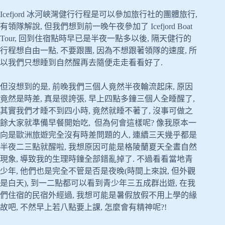
Icefjord 冰河峽灣健行行程是可以參加旅行社的團體旅行,
有領隊解說, 但我們想到前一晚午夜參加了 Icefjord Boat
Tour, 回到住宿點時早已是半夜一點多以後, 隔天健行的
行程想自由一點, 不要跟團, 因為不想跟著領隊的速度, 所
以我們只想睡到自然醒再去隨便走走看看好了.
但沒想到的是, 前晚我們三個人竟然半夜輪流起床, 原因
竟然是時差, 真是很誇張, 早上四點多鐘三個人全睡醒了,
其實我們才睡不到四小時, 竟然就睡不著了, 沒事可做之
餘大家就準備早餐開始吃, 但為何會這樣呢? 像我原本一
向是歐洲旅遊完全沒有時差問題的人, 連續三天幾乎都是
半夜二三點就醒啦, 我想原因可能是格陵蘭夏天全晝自然
現象, 導致我的生理時鐘全部錯亂掉了. 不過看看當地青
少年, 他們也是完全不管是否是夜晚(時間上來說, 但外觀
是白天), 到一二點都可以看到青少年三五成群出遊, 在我
們住宿的民宿外經過, 我想可能是暑假放假不用上學的緣
故吧, 不然早上若八點要上課, 怎麼會有精神呢?!