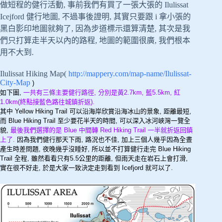
做短程的健行活動, 事前我們有買了一張大張的 Ilulissat
Icejford 健行地圖, 不過事後證明, 其實只要跟 i 拿小張的
黑白影印地圖就夠了, 因為步道標示還算清楚, 其次是我
們只打算走半天以內的路程, 地圖的範圍很廣, 我們根本
用不大到.
Ilulissat Hiking Map(
http://mappery.com/map-name/Ilulissat-
City-Map
)
如下圖,
一共有三條主要健行路徑, 分別是黃2.7km, 藍5.5km, 紅
1.0km(終點接藍色路往城鎮折返).
其中 Yellow Hiking Trail 可以沿海岸欣賞沿海冰山的景象, 距離最短,
而 Blue Hiking Trail 至少要花半天的時間, 可以深入冰河峽灣一覽全
貌,
最後我們選擇的是 Blue 中間轉 Red Hiking Trail 一半就折返回鎮
上了.
因為我們健行那天下雨, 路況也不佳, 加上三個人幾乎因為全晝
產生時差問題, 夜晚幾乎沒睡好, 所以並不打算健行走完 Blue Hiking
Trail 全程, 雖然看看只有5.5公里的距離, 但雨天走在岩石上會打滑,
實在很不好走, 於是大家一致決定走到看到 Icefjord 就可以了.