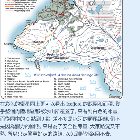
在彩色的衛星圖上更可以看出 Icefjord 的範圍和面積, 幾
乎整個內陸地區都被冰山所覆蓋了, 只看到白色的冰雪,
而從圖中的 C 點到 J 點, 差不多是冰河的頭尾距離, 倒不
是因為體力的關係, 只是為了安全性考量, 大家路況又不
熟, 所以只走簡單好走的路線, 以免到時迷路回不去.