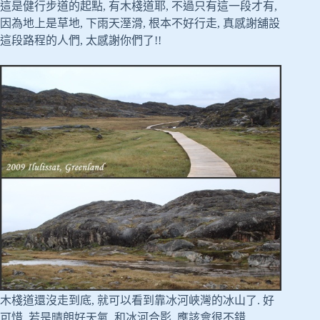
這是健行步道的起點, 有木棧道耶, 不過只有這一段才有,
因為地上是草地, 下雨天溼滑, 根本不好行走, 真感謝舖設
這段路程的人們, 太感謝你們了!!
木棧道還沒走到底, 就可以看到靠冰河峽灣的冰山了. 好
可惜, 若是晴朗好天氣, 和冰河合影, 應該會很不錯