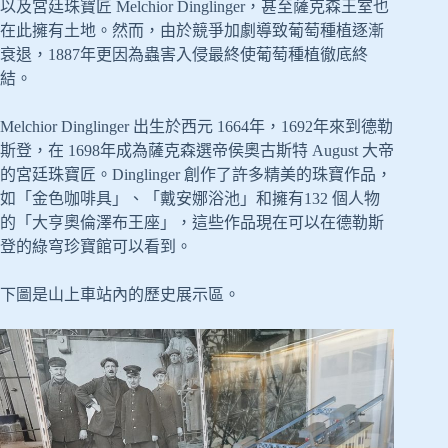
以及宮廷珠寶匠 Melchior Dinglinger，甚至薩克森王室也
在此擁有土地。然而，由於競爭加劇導致葡萄種植逐漸
衰退，1887年更因為蟲害入侵最終使葡萄種植徹底終
結。
Melchior Dinglinger 出生於西元 1664年，1692年來到德勒
斯登，在 1698年成為薩克森選帝侯奧古斯特 August 大帝
的宮廷珠寶匠。Dinglinger 創作了許多精美的珠寶作品，
如「金色咖啡具」、「戴安娜浴池」和擁有132 個人物
的「大亨奧倫澤布王座」，這些作品現在可以在德勒斯
登的綠穹珍寶館可以看到。
下圖是山上車站內的歷史展示區。