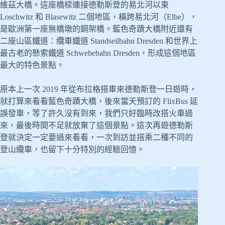
維茲大橋。這座橋樑連接德勒斯登的易北河以東
Loschwitz 和 Blasewitz 二個地區，橫跨易北河（Elbe），
是歐洲第一座無橋墩的鋼架橋。藍色奇蹟大橋附近還有
二座山區鐵道：纜車鐵道 Standseilbahn Dresden 和世界上
最古老的懸索鐵道 Schwebebahn Dresden，形成這個地區
最大的特色景點。
原本上一次 2019 年從布拉格搭車來德勒斯登一日遊時，
就打算來看看藍色奇蹟大橋，後來當天預訂的 FlixBus 延
誤發車，等了許久沒有到來，我們只好臨時改搭火車過
來，最後時間不足就放棄了這個景點。這次再遊德勒斯
登就決定一定要過來看看，一次到訪並搭乘二種不同的
登山纜車，也留下十分特別的經驗回憶。