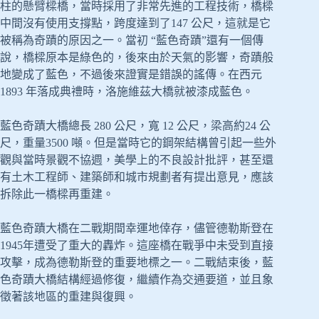
柱的懸臂樑橋，當時採用了非常先進的工程技術，橋樑
中間沒有使用支撐點，跨度達到了147 公尺，這就是它
被稱為奇蹟的原因之一。當初 “藍色奇蹟”還有一個傳
說，橋樑原本是綠色的，後來由於天氣的影響，奇蹟般
地變成了藍色，不過後來證實是錯誤的謠傳。在西元
1893 年落成典禮時，洛施維茲大橋就被漆成藍色。
藍色奇蹟大橋總長 280 公尺，寬 12 公尺，梁高約24 公
尺，重量3500 噸。但是當時它的鋼架結構曾引起一些外
觀與當時景觀不協週，美學上的不良設計批評，甚至還
有土木工程師、建築師和城市規劃者有提出意見，應該
拆除此一橋樑再重建。
藍色奇蹟大橋在二戰期間幸運地倖存，儘管德勒斯登在
1945年遭受了重大的轟炸。這座橋在戰爭中未受到直接
攻擊，成為德勒斯登的重要地標之一。二戰結束後，藍
色奇蹟大橋結構經過修復，繼續作為交通要道，並且象
徵著該地區的重建與復興。