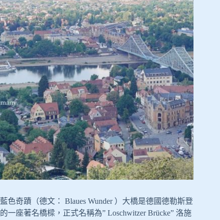
藍色奇蹟（德文： Blaues Wunder ）大橋是德國德勒斯登
的一座著名橋樑，正式名稱為” Loschwitzer Brücke” 洛施