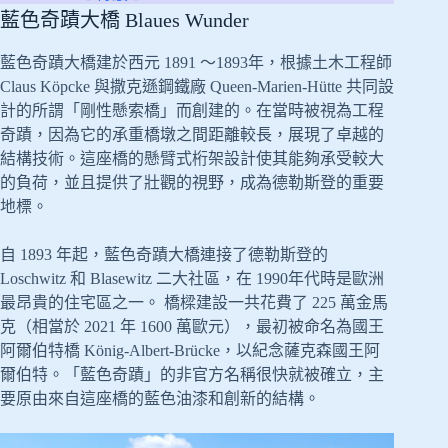
藍色奇蹟大橋 Blaues Wunder
藍色奇蹟大橋建於西元 1891 ～1893年，根據土木工程師
Claus Köpcke 與撒克遜鋼鐵廠 Queen-Marien-Hütte 共同設
計的所謂「剛性懸索橋」而創建的。在當時被視為工程
奇蹟，因為它的承重橋墩之間距離較長，展現了卓越的
結構技術。這座橋的懸臂式桁架設計使其能夠承受較大
的負荷，並且提供了壯觀的視野，成為德勒斯登的重要
地標。
自 1893 年起，藍色奇蹟大橋連接了德勒斯登的
Loschwitz 和 Blasewitz 二大社區，在 1990年代時是歐洲
最昂貴的住宅區之一。 橋樑建設一共花費了 225 萬金馬
克（相當於 2021 年 1600 萬歐元），最初被命名為國王
阿爾伯特橋 König-Albert-Brücke，以紀念薩克森國王阿
爾伯特。「藍色奇蹟」的非官方名稱很快就被確立，主
要原由來自這座橋的藍色油漆和創新的結構。