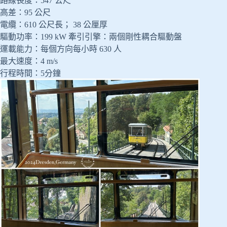
路線長度：547 公尺
高差：95 公尺
電纜：610 公尺長； 38 公厘厚
驅動功率：199 kW 牽引引擎：兩個剛性耦合驅動盤
運載能力：每個方向每小時 630 人
最大速度：4 m/s
行程時間：5分鐘