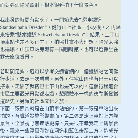
面對強烈陽光照射，根本很難拍下什麼景色。
我出發的時間有點晚了，一開始先去” 纜車鐵道
Standseilbahn Dresden”，健行山上社區一小段後，才再過
來搭乘”懸索鐵道 Schwebebahn Dresden”。結果，上了山
頂車站也差不多正午了，拍照其實不大理想，陽光太強
也過曝。山頂車站旁邊有一間咖啡館，也可以選擇坐在
露天座位賞景。
若時間足夠，還可以參考交通官網的二個鐵道站之間健
行步道，去走一次看看。另外，住宅山區也有巴士可以
搭乘，走累了就搭巴士下山也是可以的。這個行程適合
市區主要觀光景點都走過，想體驗不一樣的德勒斯登鐵
道歷史，另類的社區文化之旅。
下面二張照片就是在山頂車站拍的，第一張是車站出來
拍的，有鐡道設施影響畫面，第二張是走上車站上方觀
景台，全景視野無遮蔽更棒。只是很不幸我走上觀景台
後，飄來一些浮雲剛好在河道和藍色奇蹟上方，造成光