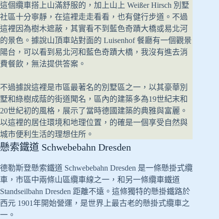
這個纜車搭上山滿舒服的，加上山上 Weißer Hirsch 別墅
社區十分寧靜，在這裡走走看看，也有健行步道。不過
這裡因為樹木遮蔽，其實看不到藍色奇蹟大橋或易北河
的景色。據說山頂車站對面的 Luisenhof 餐廳有一個觀景
陽台，可以看到易北河和藍色奇蹟大橋，我沒有進去消
費餐飲，無法提供答案。
不過據說這裡是市區最著名的別墅區之一，以其豪華別
墅和綠樹成蔭的街道聞名，區內的建築多為19世紀末和
20世紀初的風格，展示了當時德國建築的典雅與富麗。
以這裡的居住環境和地理位置，的確是一個享受自然與
城市便利生活的理想住所。
懸索鐵道 Schwebebahn Dresden
德勒斯登懸索鐵道 Schwebebahn Dresden 是一條懸掛式纜
車，市區中兩條山區纜車線之一，和另一條纜車鐵道
Standseilbahn Dresden 距離不遠。這條獨特的懸掛鐵路於
西元 1901年開始營運，是世界上最古老的懸掛式纜車之
一。