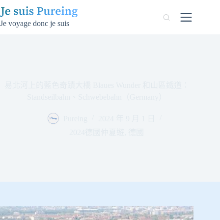
跳
至
Je voyage donc je suis
主
要
內
容
易北河上的藍色奇蹟大橋 Blaues Wunder 和山區鐵道：
Standseilbahn、Schwebebahn（Germany）
Pureing
2024 年 9 月 1 日
2024德國仲夏遊
,
德國