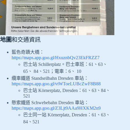
地圖
和交通資訊
藍色奇蹟大橋：
https://maps.app.goo.gl/HxuznbQv23EkFRZZ7
巴士站 Schillerplatz。巴士車班：61、63、
65、 84、521；電車：6、 10
纜車鐵道 Standseilbahn Dresden 車站：
https://maps.app.goo.gl/vtWToeLUBcZwF8B88
巴士站 Körnerplatz, Dresden：61、63、84、
521
懸索鐵道 Schwebebahn Dresden 車站：
https://maps.app.goo.gl/Z3Ljt9AAa9HXKM2n9
巴士同一站 Körnerplatz, Dresden：61、63、
84、521