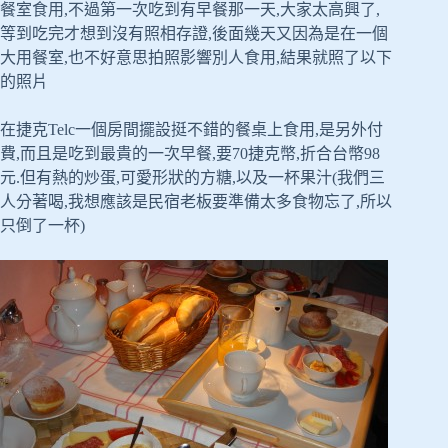
餐室食用,不過第一次吃到有早餐那一天,大家太高興了,
等到吃完才想到沒有照相存證,後面幾天又因為是在一個
大用餐室,也不好意思拍照影響別人食用,結果就照了以下
的照片
在捷克Telc一個房間擺設挺不錯的餐桌上食用,是另外付
費,而且是吃到最貴的一次早餐,要70捷克幣,折合台幣98
元.但有熱的炒蛋,可愛形狀的方糖,以及一杯果汁(我們三
人分著喝,我想應該是民宿老板要準備太多食物忘了,所以
只倒了一杯)