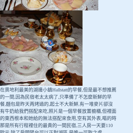
在奧地利最美的湖邊小鎮Hallstatt的早餐,但是最不想推薦
的一間,因為民宿老太太病了,只準備了不怎麼新鮮的早
餐,麵包是昨天再烤過的,起士不大新鮮,有一堆麥片卻沒
有牛奶給我們搭配來吃,照片是一個早餐放置櫥櫃,但裡面
的東西根本和她給的無法搭配來食用,空有其外表,嘔的時
那是所有行程裡住的最貴的一間民宿,三人房一天要110
歐元,除了房間陽台可以正對湖區,是唯一可取之處