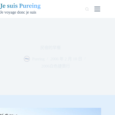
跳
至
Je voyage donc je suis
主
要
內
容
民宿的早餐
Pureing
2006 年 2 月 10 日
2006白色捷奧行