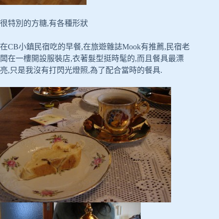
很特別的方糖,有各種形狀
在CB小鎮民宿吃的早餐,在旅遊雜誌Mook有推薦,民宿老
闆在一樓開設服裝店,衣著髮型挺時髦的,而且餐具最漂
亮,只是我沒有打閃光燈照,為了配合當時的餐具.