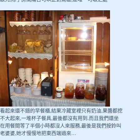
看起來還不錯的早餐櫃,結果冷藏室裡只有奶油,果醬都挖
不大起來,一堆杯子餐具,最後都沒有用到.而且我們還坐
在用餐間等了半個小時都沒人來服務,最後是我們按鈴叫
老婆婆,她才慢慢地把東西端過來…