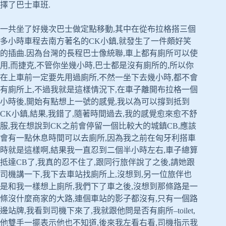
擇了巴士車班.
一共坐了好幾次巴士做定點移動,其中在從布拉格搭三個
多小時車程去南方著名的CK小鎮,就發生了一件頗好笑
的插曲.因為台灣的長程巴士像統聯,車上都有廁所可以使
用,而捷克,不管你坐幾小時,巴士都是沒有廁所的,所以你
在上車前一定要先用過廁所,不然一坐下去幾小時,都不會
有廁所上,不過我就是這樣情況下,在車子離開布拉格一個
小時後,開始有點想上一號的感覺,我以為可以撐到抵到
CK小鎮,結果,我錯了,隨著時間過去,我的感覺愈來愈不舒
服,我在想說到CK之前會停留一個比較大的城鎮CB,應該
會有一點休息時間可以去廁所,因為我之前在匈牙利搭車
時就是這樣啊,結果我一直忍到二個半小時左右,車子總算
抵達CB了,我真的忍不住了,跟同行旅伴說了之後,請她跟
司機講一下,我下去車站找廁所上,沒想到,另一位旅伴也
是和我一樣想上廁所,我們下了車之後,沒想到那條路是一
條沒什麼商家的大路,連個車站的影子都沒有,只有一個路
邊站牌,我看到司機下來了,我就跟他問是否有廁所–toilet,
他雙手一擺表示他也不知道,後來我左看右看,司機指示我