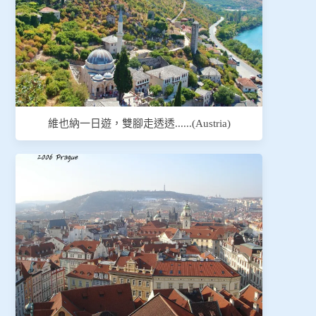
維也納一日遊，雙腳走透透......(Austria)