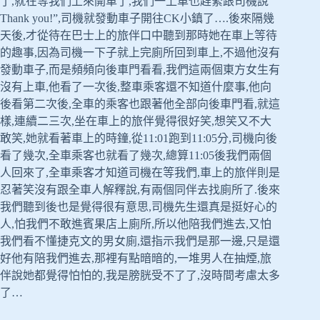
了,就在等我們上來開車了,我們一上車也趕緊跟司機說”
Thank you!”,司機就發動車子開往CK小鎮了….後來隔幾
天後,才從待在巴士上的旅伴口中聽到那時她在車上等待
的趣事,因為司機一下子就上完廁所回到車上,不過他沒有
發動車子,而是頻頻向後車門看看,我們這兩個東方女生有
沒有上車,他看了一次後,整車乘客還不知道什麼事,他向
後看第二次後,全車的乘客也跟著他全部向後車門看,就這
樣,連續二三次,坐在車上的旅伴覺得很好笑,想笑又不大
敢笑,她就看著車上的時鐘,從11:01跑到11:05分,司機向後
看了幾次,全車乘客也就看了幾次,總算11:05後我們兩個
人回來了,全車乘客才知道司機在等我們,車上的旅伴則是
忍著笑沒有跟全車人解釋說,有兩個同伴去找廁所了.後來
我們聽到後也是覺得很有意思,司機先生還真是挺好心的
人,怕我們不敢進賓果店上廁所,所以他陪我們進去,又怕
我們看不懂捷克文的男女廁,還指示我們是那一邊,只是還
好他有陪我們進去,那裡有點暗暗的,一堆男人在抽煙,旅
伴說她都覺得怕怕的,我是膀胱受不了了,沒時間考慮太多
了…