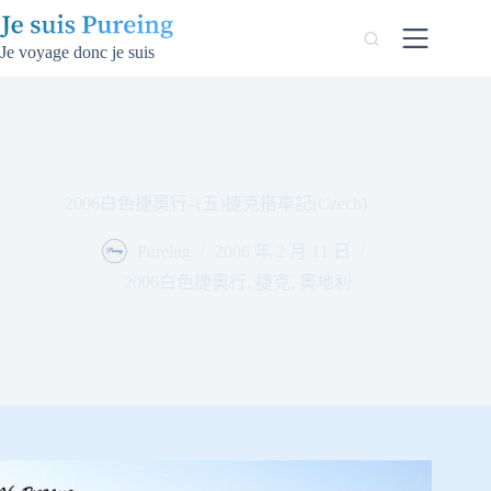
跳
至
Je voyage donc je suis
主
要
內
容
2006白色捷奧行–(五)捷克搭車記(Czech)
Pureing
2006 年 2 月 11 日
2006白色捷奧行
,
捷克
,
奧地利