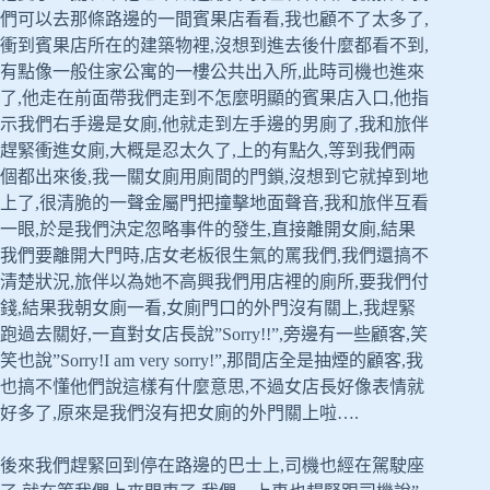
們可以去那條路邊的一間賓果店看看,我也顧不了太多了,
衝到賓果店所在的建築物裡,沒想到進去後什麼都看不到,
有點像一般住家公寓的一樓公共出入所,此時司機也進來
了,他走在前面帶我們走到不怎麼明顯的賓果店入口,他指
示我們右手邊是女廁,他就走到左手邊的男廁了,我和旅伴
趕緊衝進女廁,大概是忍太久了,上的有點久,等到我們兩
個都出來後,我一關女廁用廁間的門鎖,沒想到它就掉到地
上了,很清脆的一聲金屬門把撞擊地面聲音,我和旅伴互看
一眼,於是我們決定忽略事件的發生,直接離開女廁,結果
我們要離開大門時,店女老板很生氣的罵我們,我們還搞不
清楚狀況,旅伴以為她不高興我們用店裡的廁所,要我們付
錢,結果我朝女廁一看,女廁門口的外門沒有關上,我趕緊
跑過去關好,一直對女店長說”Sorry!!”,旁邊有一些顧客,笑
笑也說”Sorry!I am very sorry!”,那間店全是抽煙的顧客,我
也搞不懂他們說這樣有什麼意思,不過女店長好像表情就
好多了,原來是我們沒有把女廁的外門關上啦….
後來我們趕緊回到停在路邊的巴士上,司機也經在駕駛座