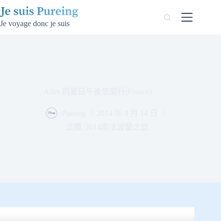
跳
至
Je voyage donc je suis
主
要
內
容
Arles 的夏日午後悠閒行(France)
Pureing
2014 年 9 月 14 日
法國
,
2014南法波蘭之旅