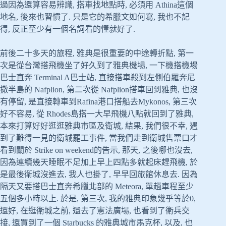
過因為還算容易辨識, 搭車找地點時, 必須用 Athina這個
地名, 後來也習慣了. 只是它的希臘文如何寫, 我也不記
得, 反正至少有一個名詞看的懂就好了.
前後二十多天的旅程, 雅典是很重要的中途轉折點, 第一
次是從台灣搭飛機坐了好久到了雅典機場, 一下機搭機場
巴士直奔 Terminal A巴士站, 直接搭車殺到左側伯羅奔尼
撒半島的 Nafplion, 第二次從 Nafplion搭車回到雅典, 也沒
有停留, 是直接轉車到Rafina港口搭船去Mykonos, 第三次
好不容易, 從 Rhodes島搭一大早飛機八點就回到了雅典,
本來打算好好逛逛雅典市區及衛城, 結果, 我們很不幸, 遇
到了難得一見的衛城罷工事件, 當我們走到衛城售票口才
看到關於 Strike on weekend的告示, 那天, 之後哪也沒去,
因為連續幾天睡眠不足加上早上四點多就起床趕飛機, 於
是最後衛城沒進去, 我人也掛了, 早早回旅館休息去. 因為
隔天又要搭巴士直奔希臘北部的 Meteora, 單趟車程至少
五個多小時以上. 於是, 第三次, 我的雅典印象幾乎等於0,
還好, 在逛衛城之前, 還去了憲法廣場, 也看到了衛兵交
接, 還買到了一個 Starbucks 的雅典城市馬克杯, 以及, 也