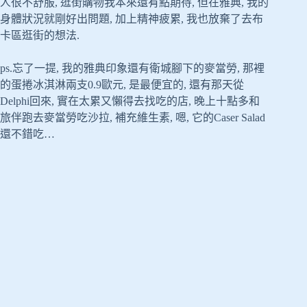
人很不舒服, 逛街購物我本來還有點期待, 但在雅典, 我的
身體狀況就剛好出問題, 加上精神疲累, 我也放棄了去布
卡區逛街的想法.
ps.忘了一提, 我的雅典印象還有衛城腳下的麥當勞, 那裡
的蛋捲冰淇淋兩支0.9歐元, 是最便宜的, 還有那天從
Delphi回來, 實在太累又懶得去找吃的店, 晚上十點多和
旅伴跑去麥當勞吃沙拉, 補充維生素, 嗯, 它的Caser Salad
還不錯吃…