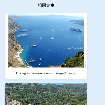
相關文章
Hiking in Gorge--Lousios Gorge(Greece)