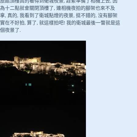
旅館頂樓真的看得到衛城夜景, 趕緊準備了相機上去, 因
為十二點就會關閉頂樓了, 連相機夜拍的腳架也來不及
拿, 真的, 我看到了衛城點燈的夜景, 挺不錯的, 沒有腳架
實在不好拍, 算了, 就這樣拍吧! 我的衛城最後一瞥就是這
個夜景了.