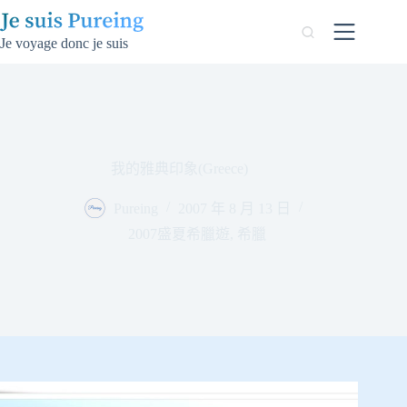
跳
至
Je voyage donc je suis
主
要
內
容
我的雅典印象(Greece)
Pureing
2007 年 8 月 13 日
2007盛夏希臘遊
,
希臘