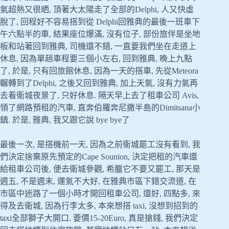
氣超熱又很晒, 頂著大太陽走了全部的Delphi, 人又快虛
脫了, 回程好不容易搭到從 Delphi回雅典的最後一班車下
午六點半的車, 結果座位爆滿, 沒有位子, 部份旅伴是坐地
板和站著回到雅典, 司機還不錯, 一直要我們坐在走道上
休息, 因為單趟車程要三個小左右, 回到雅典, 晚上九點
了, 於是, 只有回旅館休息, 因為一天的搭車, 先從Meteora
輾轉到了Delphi, 之後又回到雅典, 加上天氣, 沒有力氣再
去看衛城夜景了, 只好休息. 隔天早上去了租車公司 Avis,
領了網路預租的汽車, 直奔伯羅奔尼撒半島的Dimitsana小
鎮. 於是, 雅典, 我又跟它說 bye bye了
最後一次, 是搭機前一天, 因為之前衛城罷工沒有看到, 我
們決定捨棄原先預定的Cape Sounion, 決定把租的汽車還
給租車公司後, 便去衛城參觀, 希臘它不要又罷工, 那天是
週五, 不是週末, 運氣不大好, 在雅典市區下錯交流道, 在
市區中迷路了一個小時才開回租車公司, 還好, 四點多, 來
得及去衛城, 因為行李太多, 本來想搭 taxi, 沒想到招到的
taxi全部獅子大開口, 要價15-20Euro, 真是搶錢, 我們決定