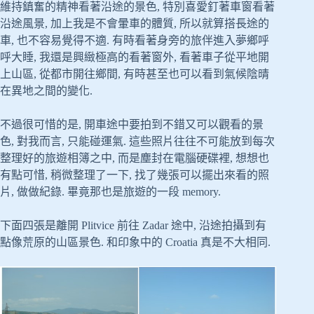
維持鎮奮的精神看著沿途的景色, 特別喜愛釘著車窗看著
沿途風景, 加上我是不會暈車的體質, 所以就算搭長途的
車, 也不容易覺得不適. 有時看著身旁的旅伴進入夢鄉呼
呼大睡, 我還是興緻極高的看著窗外, 看著車子從平地開
上山區, 從都市開往鄉間, 有時甚至也可以看到氣候陰晴
在異地之間的變化.
不過很可惜的是, 開車途中要拍到不錯又可以觀看的景
色, 對我而言, 只能碰運氣. 這些照片往往不可能放到每次
整理好的旅遊相簿之中, 而是塵封在電腦硬碟裡, 想想也
有點可惜, 稍微整理了一下, 找了幾張可以擺出來看的照
片, 做做紀錄. 畢竟那也是旅遊的一段 memory.
下面四張是離開 Plitvice 前往 Zadar 途中, 沿途拍攝到有
點像荒原的山區景色. 和印象中的 Croatia 真是不大相同.