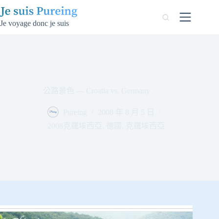
跳
至
Je voyage donc je suis
主
要
內
容
公路景色 — Croatia vs. Germany
Pureing
2008 年 8 月 5 日
2008克羅埃西亞
,
德國
,
克羅埃西亞