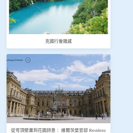
克國行後雜感
從穹頂壁畫到花園詩意： 維爾茨堡官邸 Residenz