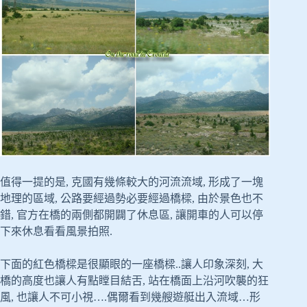
值得一提的是, 克國有幾條較大的河流流域, 形成了一塊
地理的區域, 公路要經過勢必要經過橋樑, 由於景色也不
錯, 官方在橋的兩側都開闢了休息區, 讓開車的人可以停
下來休息看看風景拍照.
下面的紅色橋樑是很顯眼的一座橋樑..讓人印象深刻, 大
橋的高度也讓人有點瞠目結舌, 站在橋面上沿河吹襲的狂
風, 也讓人不可小視….偶爾看到幾艘遊艇出入流域…形