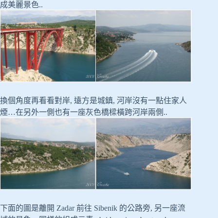
成美麗景色..
換個角度再看看對岸, 遠方是城鎮, 河岸沒有一點住家人
煙…在另外一側也有一座灰色橋樑橫跨河岸兩側..
下面的圖是離開 Zadar 前往 Sibenik 的公路旁, 另一座流