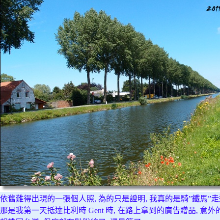
依舊難得出現的一張個人照, 為的只是證明, 我真的是騎”鐵馬”
那是我第一天抵達比利時 Gent 時, 在路上拿到的廣告贈品, 意