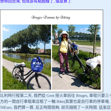
想帶回台灣, 但底部有點脫線了, 還是算了.
比利時行程第二天, 我們從 Gent 搭火車前往 Bruges, 車程只
方的一間自行車租車店租了一輛 Bike(其實也是自行車的停車場, 超大的)
50Euro, 我們算一算, 反正時間很夠, 就花錢租了一天時間. 