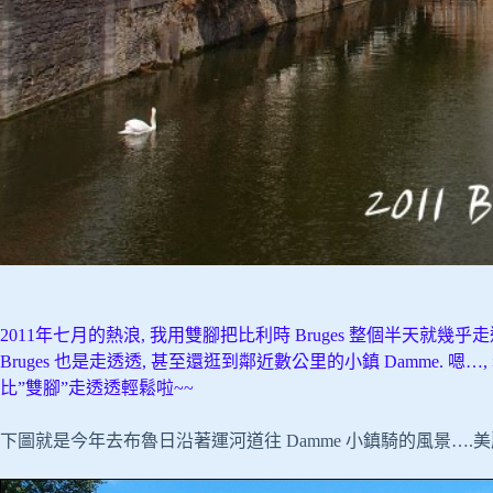
2011年七月的熱浪, 我用雙腳把比利時 Bruges 整個半天就幾乎走
Bruges 也是走透透, 甚至還逛到鄰近數公里的小鎮 Damme. 嗯
比”雙腳”走透透輕鬆啦~~
下圖就是今年去布魯日沿著運河道往 Damme 小鎮騎的風景….美