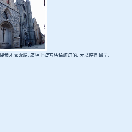
陽光偶爾才露露臉, 廣場上遊客稀稀疏疏的, 大概時間還早,