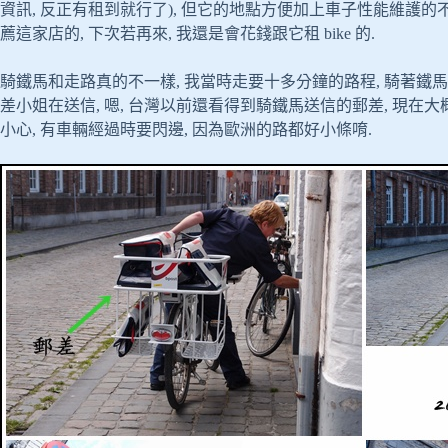
資訊, 反正有租到就行了), 但它的地點方便加上車子性能維護的不
薦這家店的, 下次若再來, 我還是會花錢跟它租 bike 的.
騎鐵馬和走路真的不一樣, 我當時走要十多分鐘的路程, 騎著鐵
差小姐在送信, 嗯, 台灣以前還看得到騎鐵馬送信的郵差, 現在大
小心, 有車輛經過時要閃邊, 因為歐洲的路都好小條唷.