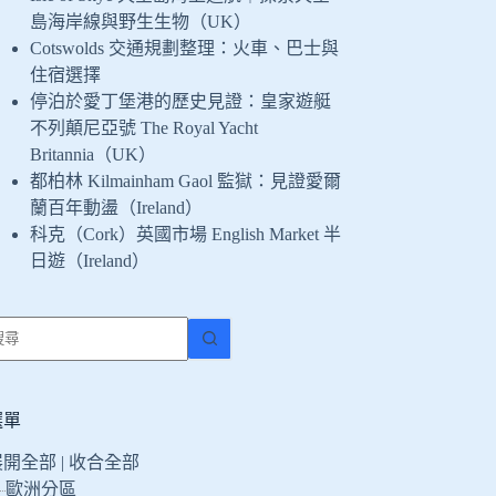
島海岸線與野生生物（UK）
Cotswolds 交通規劃整理：火車、巴士與
住宿選擇
停泊於愛丁堡港的歷史見證：皇家遊艇
不列顛尼亞號 The Royal Yacht
Britannia（UK）
都柏林 Kilmainham Gaol 監獄：見證愛爾
蘭百年動盪（Ireland）
科克（Cork）英國市場 English Market 半
日遊（Ireland）
找
不
到
符
選單
合
展開全部
|
收合全部
條
歐洲分區
件