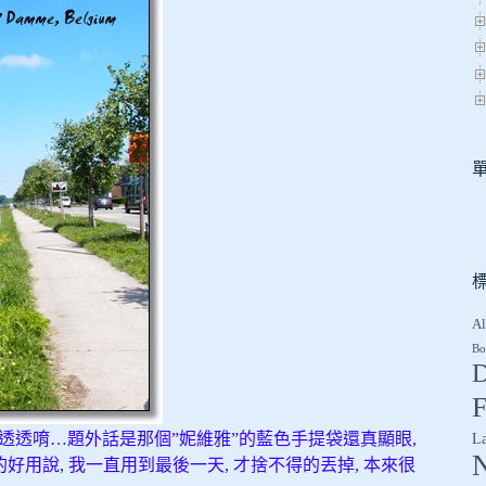
Al
Bo
D
F
L
走透透唷…題外話是那個”妮維雅”的藍色手提袋還真顯眼,
外的好用說, 我一直用到最後一天, 才捨不得的丟掉, 本來很