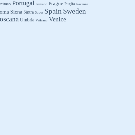
Portugal
Prague
rtimao
Puglia
Postiano
Ravenna
Spain
Sweden
oma
Siena
Sintra
Sopot
oscana
Venice
Umbria
Vaticano