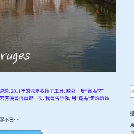
透透, 2011年的涼夏我換了工具, 騎著一隻”鐵馬”在
…, 若有機會再重遊一次, 我會告訴你, 用”鐵馬”走透透遠
麗不已~~