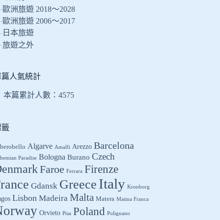
的
歐洲旅遊 2018～2028
結
歐洲旅遊 2006～2017
果
日本旅遊
旅遊之外
單篇人氣統計
本篇累計人數：
4575
標籤
Barcelona
Algarve
Arezzo
berobello
Amalfi
Czech
Bologna
Burano
hemian Paradise
enmark
Firenze
Faroe
Ferrara
Italy
Greece
rance
Gdansk
Kronborg
Malta
Lisbon
Madeira
agos
Matera
Matina Franca
Norway
Poland
Orvieto
Pisa
Polignano