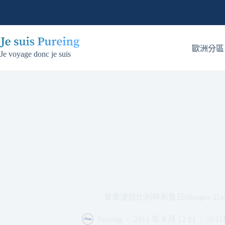
跳
至
主
要
歐洲分區
Je voyage donc je suis
內
容
單車漫遊比利時布魯日(Bruges–Damme
Pureing
2011 年 8 月 12 日
20