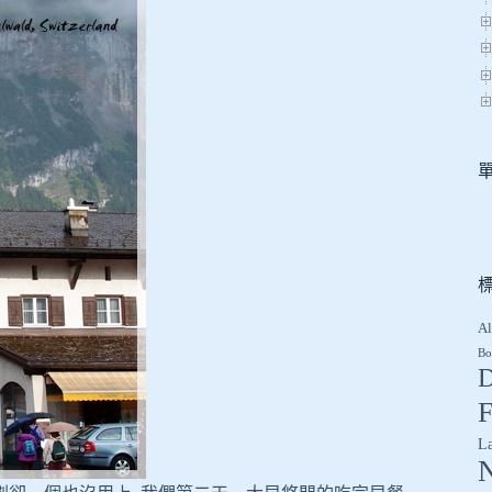
Al
Bo
D
F
L