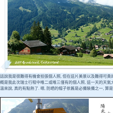
話說我是很難得有機會拍張個人照, 但在這片美景以及難得可貴的好
概是我此次瑞士行程中唯二或唯三僅有的個人照, 這一天的天氣大概
溫來說, 真的有點熱了. 嗯, 防晒的帽子依舊是必備裝備之一, 算