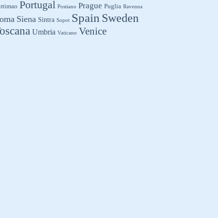
Portugal
Prague
rtimao
Puglia
Postiano
Ravenna
Spain
Sweden
oma
Siena
Sintra
Sopot
oscana
Venice
Umbria
Vaticano