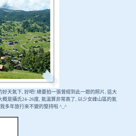
天氣下, 好吧! 總要拍一張曾經到此一遊的照片, 這大
是攝氏24–26度, 氣溫算非常高了, 以少女峰山區的氣
是我多年旅行來不變的堅持啦 ^_^