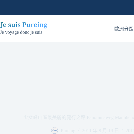
跳
至
主
要
歐洲分區
Je voyage donc je suis
內
容
少女峰山區最美麗的健行之路 Panoramaweg Mannlichen – Kle
Pureing
2011 年 8 月 19 日
20