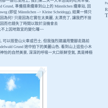
卻一個也沒用上, 我們第二天一大早悠閒的吃完早餐,
Po
rund, 準備搭乘纜車到山上的 Männlichen 纜車站, 因
R
ännlichen –> Kleine Scheidegg), 結果一條只
T
因為何? 只是因為它實在太美麗, 太漂亮了, 讓我們不捨
, 因而也錯失了時間以致於沒機會去
劃往往比不上因地致宜的變化囉~~
乘處, 距離不遠, 可以搭登山火車或巴士, 但我強烈建議用雙腳走路前
lwald Grund 途中拍下的美麗山色. 看到山上這些小木
神怡的自然美景, 深深的呼吸一大口新鮮空氣, 真是棒極