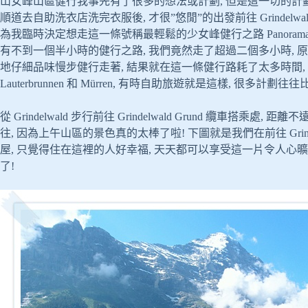
山女峰山區健行我事先有了很多的想法或計劃, 但是這一切的計劃
順道去自助洗衣店洗完衣服後, 才很”悠閒”的出發前往 Grindelwald G
為我臨時決定想走這一條號稱最輕鬆的少女峰健行之路 Panoramaweg (即從 M
有不到一個半小時的健行之路, 我們竟然走了超過二個多小時, 原
地仔細品味慢步健行走著, 結果就在這一條健行路耗了太多時間
Lauterbrunnen 和 Mürren, 有時自助旅遊就是這樣, 很多計
從 Grindelwald 步行前往 Grindelwald Grund 纜車搭
往, 因為上午山區的景色真的太棒了啦! 下圖就是我們在前往 Grinde
屋, 只覺得住在這裡的人好幸福, 天天都可以享受這一片令人心曠
了!