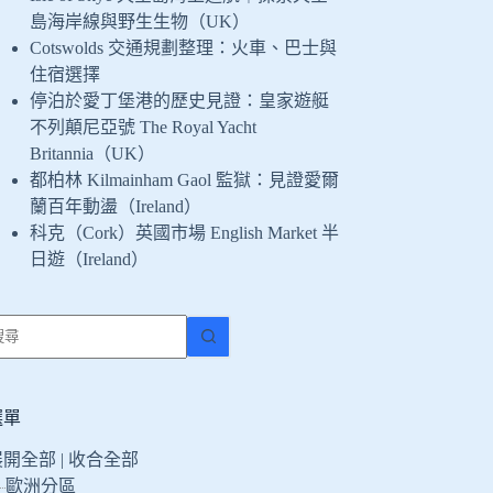
島海岸線與野生生物（UK）
Cotswolds 交通規劃整理：火車、巴士與
住宿選擇
停泊於愛丁堡港的歷史見證：皇家遊艇
不列顛尼亞號 The Royal Yacht
Britannia（UK）
都柏林 Kilmainham Gaol 監獄：見證愛爾
蘭百年動盪（Ireland）
科克（Cork）英國市場 English Market 半
日遊（Ireland）
找
不
到
符
選單
合
展開全部
|
收合全部
條
歐洲分區
件