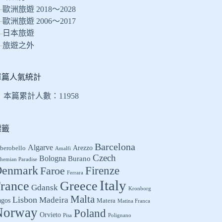
的
歐洲旅遊 2018～2028
結
歐洲旅遊 2006～2017
果
日本旅遊
旅遊之外
單篇人氣統計
本篇累計人數：
11958
標籤
Barcelona
Algarve
Arezzo
berobello
Amalfi
Czech
Bologna
Burano
hemian Paradise
enmark
Firenze
Faroe
Ferrara
Italy
Greece
rance
Gdansk
Kronborg
Malta
Lisbon
Madeira
agos
Matera
Matina Franca
Norway
Poland
Orvieto
Pisa
Polignano