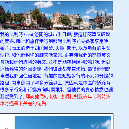
我的比利時 Gent 悠閒的城市半日遊, 就這樣簡單又輕鬆
的度過. 晚上和旅伴步行到那對比利時老夫婦家享用晚
餐, 很簡單的烤土司配鳳梨, 火腿, 起士, 以及新鮮的生菜
沙拉, 和他們親切的聊天話家常, 雖有時我們的簡單英文
會話和他們流利的英文, 並不是能夠極順利的對話, 但對
這樣難得的外國奇緣, 我們彼此都非常珍惜, 最後他們開
車送我們回住宿地點, 有趣的是短短步行約不到20分鐘的
路程, 開車卻開了40多分鐘以上, 原因就是市區的道路有
很多單行道和行進方向時間限制, 但他們的真心情意也讓
我感受到了,
拜訪他們結束後, 也順利對我去年比利時火
車奇遇畫下美麗的句點.