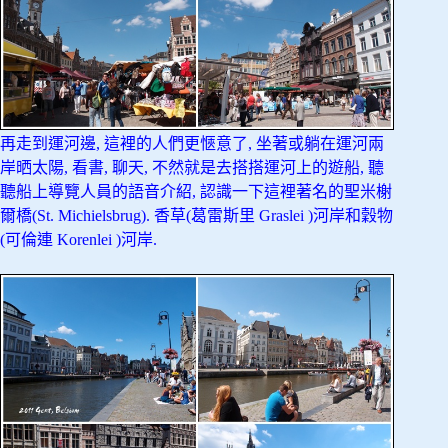
再走到運河邊, 這裡的人們更愜意了, 坐著或躺在運河兩
岸晒太陽, 看書, 聊天, 不然就是去搭搭運河上的遊船, 聽
聽船上導覽人員的語音介紹, 認識一下這裡著名的聖米榭
爾橋(St. Michielsbrug). 香草(葛雷斯里 Graslei )河岸和穀物
(可倫連 Korenlei )河岸.