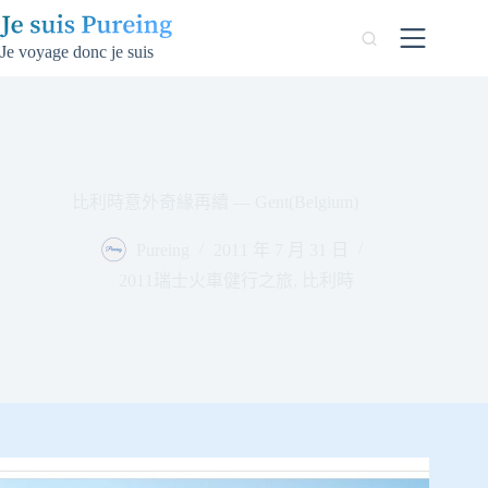
跳
至
Je voyage donc je suis
主
要
內
容
比利時意外奇緣再續 — Gent(Belgium)
Pureing
2011 年 7 月 31 日
2011瑞士火車健行之旅
,
比利時