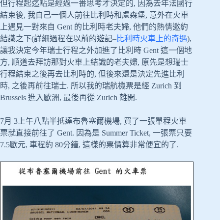
但行程起迄點是經過一番思考才決定的, 因為去年法國行
結束後, 我自己一個人前往比利時和盧森堡, 意外在火車
上遇見一對來自 Gent 的比利時老夫婦, 他們的熱情邀約
結識之下(詳細過程在以前的遊記–
比利時火車上的奇遇
),
讓我決定今年瑞士行程之外加進了比利時 Gent 這一個地
方, 順道去拜訪那對火車上結識的老夫婦, 原先是想瑞士
行程結束之後再去比利時的, 但後來還是決定先進比利
時, 之後再前往瑞士. 所以我的瑞航機票是經 Zurich 到
Brussels 進入歐洲, 最後再從 Zurich 離開.
7月 3上午八點半抵達布魯塞爾機場, 買了一張單程火車
票就直接前往了 Gent. 因為是 Summer Ticket, 一張票只要
7.5歐元, 車程約 80分鐘, 這樣的票價算非常便宜的了.