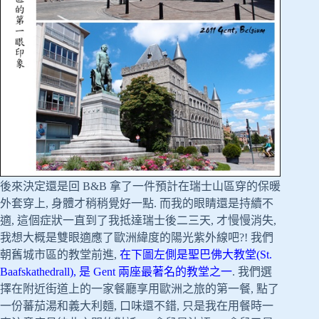
後來決定還是回 B&B 拿了一件預計在瑞士山區穿的保暖
外套穿上, 身體才稍稍覺好一點. 而我的眼睛還是持續不
適, 這個症狀一直到了我抵達瑞士後二三天, 才慢慢消失,
我想大概是雙眼適應了歐洲緯度的陽光紫外線吧?! 我們
朝舊城市區的教堂前進,
在下圖左側是聖巴佛大教堂(St.
Baafskathedrall), 是 Gent 兩座最著名的教堂之一
. 我們選
擇在附近街道上的一家餐廳享用歐洲之旅的第一餐, 點了
一份蕃茄湯和義大利麵, 口味還不錯, 只是我在用餐時一