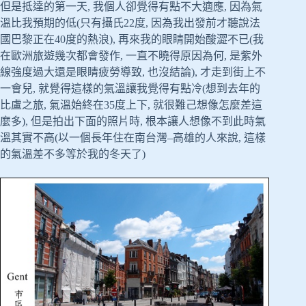
但是抵達的第一天, 我個人卻覺得有點不大適應, 因為氣
溫比我預期的低(只有攝氏22度, 因為我出發前才聽說法
國巴黎正在40度的熱浪), 再來我的眼睛開始酸澀不已(我
在歐洲旅遊幾次都會發作, 一直不曉得原因為何, 是紫外
線強度過大還是眼睛疲勞導致, 也沒結論), 才走到街上不
一會兒, 就覺得這樣的氣溫讓我覺得有點冷(想到去年的
比盧之旅, 氣溫始終在35度上下, 就很難己想像怎麼差這
麼多), 但是拍出下面的照片時, 根本讓人想像不到此時氣
溫其實不高(以一個長年住在南台灣–高雄的人來說, 這樣
的氣溫差不多等於我的冬天了)