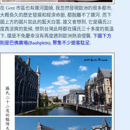
在 Gent 市區也有運河圍繞, 我忽然發現歐洲的很多都市,
大概長久的歷史發展和經濟命脈, 都脫離不了運河. 而下
圖上方的圖片如此的藍天白雲, 誰又會想到, 它是攝氏22
度真涼爽的氣候, 想到台灣此時都在攝氏三十多度的氣溫
下, 還是不免慶幸沒有再度遇到歐洲熱浪侵襲.
下圖下方
則是巴佛廣場(Baafsplein), 聚集不少遊客駐足.