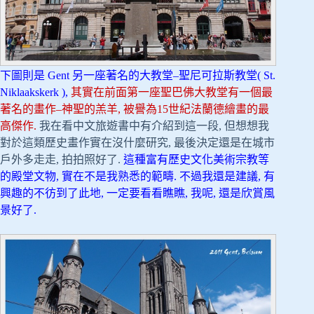
下圖則是 Gent 另一座著名的大教堂–聖尼可拉斯教堂( St.
Niklaakskerk ),
其實在前面第一座聖巴佛大教堂有一個最
著名的畫作–神聖的羔羊, 被譽為15世紀法蘭德繪畫的最
高傑作.
我在看中文旅遊書中有介紹到這一段, 但想想我
對於這類歷史畫作實在沒什麼研究, 最後決定還是在城市
戶外多走走, 拍拍照好了.
這種富有歷史文化美術宗教等
的殿堂文物, 實在不是我熟悉的範疇. 不過我還是建議, 有
興趣的不彷到了此地, 一定要看看瞧瞧, 我呢, 還是欣賞風
景好了.