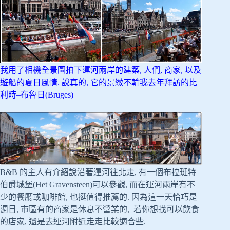
我用了相機全景圖拍下運河兩岸的建築, 人們, 商家, 以及
遊船的夏日風情. 說真的, 它的景緻不輸我去年拜訪的比
利時–布魯日(Bruges)
B&B 的主人有介紹說沿著運河往北走, 有一個布拉班特
伯爵城堡(Het Gravensteen)可以參觀, 而在運河兩岸有不
少的餐廳或咖啡館, 也挺值得推薦的. 因為這一天恰巧是
週日, 市區有的商家是休息不營業的, 若你想找可以飲食
的店家, 還是去運河附近走走比較適合些.