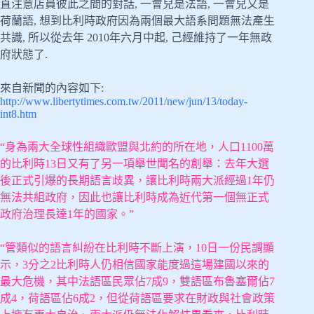
直注意店員彼此之間的對話, 一會兒是法語, 一會兒又是
荷蘭語, 想到比利時政府因為兩個最大語系問題無法產生
共識, 所以從去年 2010年六月中起, 己經維持了一年無政
府狀態了.
來自新聞的內容如下:
http://www.libertytimes.com.tw/2011/new/jun/13/today-
int8.htm
“身為兩大全球性組織歐盟與北約的所在地，人口1100萬
的比利時13日又有了另一項舉世聞名的創舉：去年大選
後正式引爆的長期語言歧異，讓比利時兩大派經過1年仍
無法共組政府，因此也讓比利時成為近代第一個無正式
政府治理長達1年的國家。”
“管類似的語言糾紛在比利時不斷上演，10日一份民調顯
示，3分之2比利時人仍相信國家能度過這場建國以來的
最大危機，其中法語區民眾佔7成9，雙語區布魯塞爾佔7
成4，荷語區佔6成2，但從荷語區要求在財政與社會政策