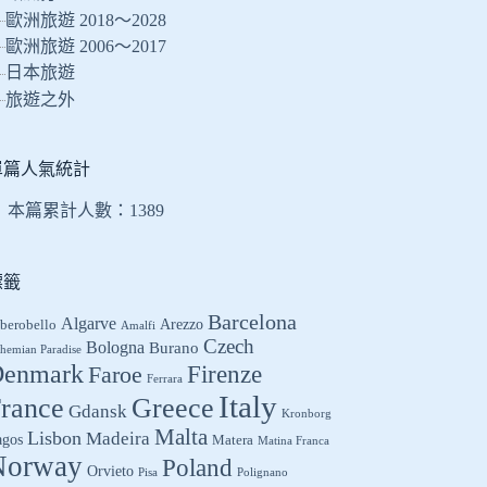
的
歐洲旅遊 2018～2028
結
歐洲旅遊 2006～2017
果
日本旅遊
旅遊之外
單篇人氣統計
本篇累計人數：
1389
標籤
Barcelona
Algarve
Arezzo
berobello
Amalfi
Czech
Bologna
Burano
hemian Paradise
enmark
Firenze
Faroe
Ferrara
Italy
Greece
rance
Gdansk
Kronborg
Malta
Lisbon
Madeira
agos
Matera
Matina Franca
Norway
Poland
Orvieto
Pisa
Polignano