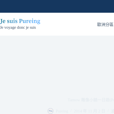
跳
至
主
要
歐洲分區
Je voyage donc je suis
內
容
Tarnow 雕像小鎮一日遊(Pol
Pureing
2014 年 11 月 2 日