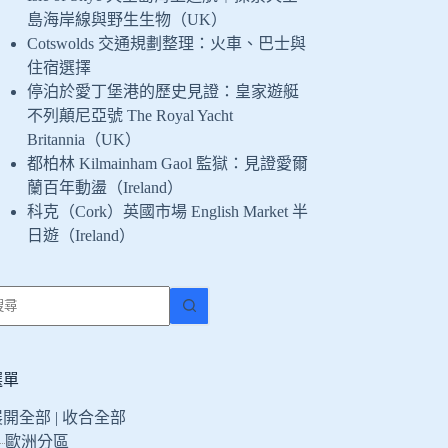
島海岸線與野生生物（UK）
Cotswolds 交通規劃整理：火車、巴士與
住宿選擇
停泊於愛丁堡港的歷史見證：皇家遊艇
不列顛尼亞號 The Royal Yacht
Britannia（UK）
都柏林 Kilmainham Gaol 監獄：見證愛爾
蘭百年動盪（Ireland）
科克（Cork）英國市場 English Market 半
日遊（Ireland）
找
不
到
符
選單
合
展開全部
|
收合全部
條
歐洲分區
件