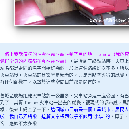
一路上我就這樣的～震～震～震～到了目的地－Tarnow（我
覺得全身的內臟都在震～震～震）
，最後到了終點站時，火車上
站名都是雷同的名字開始好幾個，加上這個路線班次不多，所以
火車站後，火車站的建築算是頗新的，只是有點空盪盪的感覺，
有任何商機在，以致於這些空間目前都是閒置的。
舊城區廣場距離火車站約一公里多，火車站旁是一座公園，有巴
到了。其實 Tarnow 火車站一出去的感覺，很現代的都市感
樣，後來上網查了一下，
這個城市目前是一個工業城市，居民人數
啦！我自己弄錯啦！這篇文章標題似乎不該用”小鎮”的
，算了，
客，應該不太多啦！