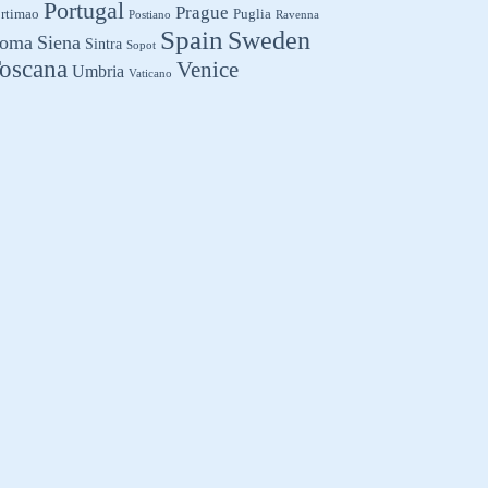
Portugal
Prague
rtimao
Puglia
Postiano
Ravenna
Spain
Sweden
oma
Siena
Sintra
Sopot
oscana
Venice
Umbria
Vaticano