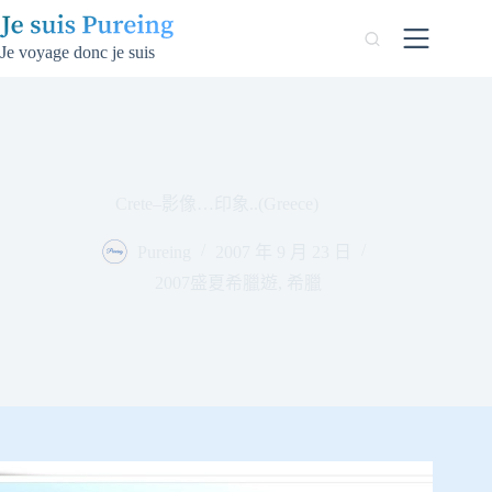
跳
至
Je voyage donc je suis
主
要
內
容
Crete–影像…印象..(Greece)
Pureing
2007 年 9 月 23 日
2007盛夏希臘遊
,
希臘