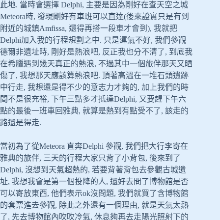
此地. 當時會選擇 Delphi, 主要是因為剛好在查天空之城
Meteora時, 發現剛好有車班可以直達(後來證實只是有到
附近的城鎮Amfissa, 還得再搭一段車才會到), 我就把
Delphi加入我的行程規劃之中. 只是運氣不好, 我們參觀
德爾非遺址時, 剛好是熱浪吧, 反正我也分不清了, 到底我
在希臘遇到幾天真正的熱浪, 不過其中一個旅伴那天又晒
傷了, 我想那天應該算熱浪吧. 頂著高溫在一堆石頭遺跡
中行走, 我想還是得不少的意志力才夠的, 加上我們的時
間不是很充裕, 下午三點多才抵達Delphi, 又要趕下午六
點的最後一班車回雅典, 就算是熱到有點受不了, 該走的
路還是得走.
當初為了從Meteora 直奔Delphi 參觀, 我們把大行李寄在
雅典的旅伴, 三天的行程大家只背了小背包, 後來到了
Delphi, 沒想到天氣超熱的, 若要背著背包去參觀古城遺
址, 我想我會是第一個投降的人, 還好去問了博物館是否
可以寄放東西, 他們表示ok沒問題, 我們就買了含博物館
的套票進去參觀, 除此之外還有一個理由, 就是天氣太熱
了, 先去博物館內吹吹冷氣, 休息夠再去走陽光照射下的