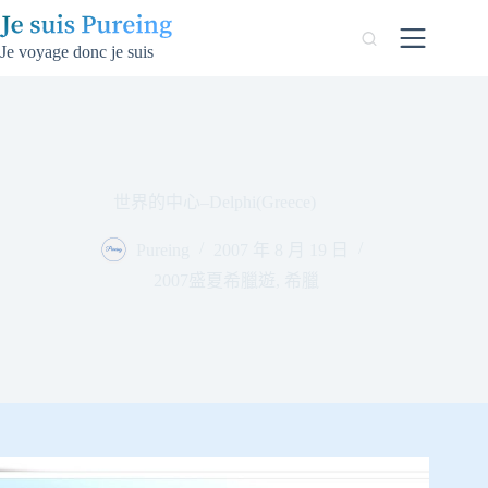
跳
至
Je voyage donc je suis
主
要
內
容
世界的中心–Delphi(Greece)
Pureing
2007 年 8 月 19 日
2007盛夏希臘遊
,
希臘