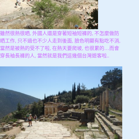
雖然很熱很晒, 外國人還是穿著短袖短褲的, 不怎麼做防
晒工作, 只不過也不少人走到後面, 臉色明顯有點吃不消,
當然是被熱的受不了啦, 在熱天要爬坡, 也很累的…而會
穿長袖長褲的人, 當然就是我們這幾個台灣遊客啦..