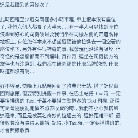
道是我碰到的第幾次了.
此時回程至少還有兩個多小時車程, 車上根本沒有座位
了, 我們六個人都累了大半天, 只有一半人可以找到座位,
沒想到好心的司機硬是要我們坐在司機左側的走道階梯
地板上, 有位旅伴本來不想坐還硬被他拉進去一個空著的
座位坐下, 另外有件很神奇的事, 我發現他沿途有吸煙, 但
奇怪的是怎麼都聞不到煙味, 真神奇, 連坐在司機後方的
旅伴也有注意到, 我們都在研究那是什麼品牌的煙, 什麼
味道都沒有啊…
好不容易, 快晚上九點時回到了雅典巴士站, 搭了計程車
回到旅館, 但要特別提醒一件事, 在巴士站搭 Taxi時, 一定
要搭排班的 Taxi, 千萬不要搭主動攬客的 Taxi 司機, 那種
可是會隨便亂開價不照表收費的唷…我們不小心就搭到
這種車, 而且是被莫名奇妙的拉過去的, 還好距離不近, 最
後收費沒有貴得太離譜, 記得, 搭Taxi時, 一定要搭排班的,
才會照錶收費.