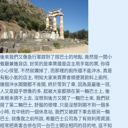
後來我們又像急行軍趕到了搭巴士的地點, 竟然是一間小
餐廳兼雜貨店, 好笑的是車票還是店主用手寫的票, 你得
小心保管, 不然就爛掉了, 而那裡的廁所還不能沖水, 真是
有點小氣的店主, 明知大家來買票會順便買飲料上廁所,
連個沖水開關都不肯開, 終於等到了車, 因為是最後一班,
人又是超乎想像的多, 起被大家都擠在第一輛巴士上, 後
來根本擠不上去, 沒想到後方又開了一輛巴士來, 我們就
搭了第二輛巴士, 舒服的很哩..只是沒想到開不到一個多
小時, 在中途的一個休息站, 我們又被趕下車去搭另一輛
巴士, 就像我之前所說, 希臘巴士公司為了有效利用資源,
經常把乘客合併在同一台巴士開往相同的目的地, 這不知