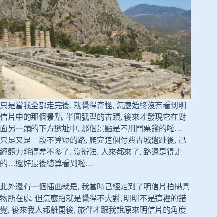
只是當我全部走完後, 就覺得奇怪, 怎麼始終沒有看到明
信片中的那個景點, 半圓弧型的古蹟, 後來才發現它在對
面另一頭的下方遺址中, 那個景點是不用門票錢的啦…
只是又是一段不算短的路, 爬完這個付費古城遺趾後, 己
經體力耗得差不多了, 沒辦法, 人來都來了, 路還是得走
的…還好最後總算看到啦…
此外還有一個插曲就是, 我當時己經走到了明信片拍攝景
物所在處, 但怎麼拍就是覺得不大對, 明明不是這裡的錯
覺, 後來我人都離開後, 旅伴才跟我說原來明信片的角度