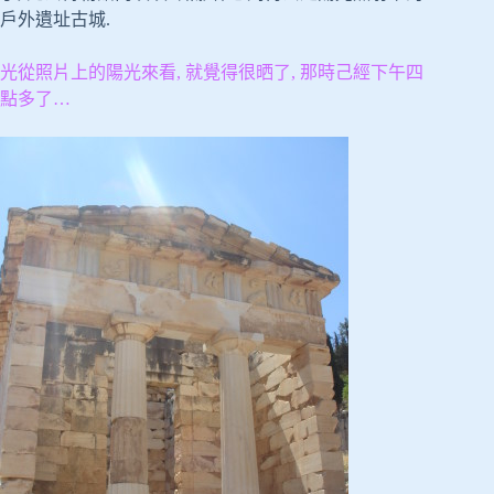
戶外遺址古城.
光從照片上的陽光來看, 就覺得很晒了, 那時己經下午四
點多了…