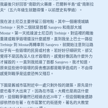
我最後只好回答”南歐的火藥庫﹣巴爾幹半島“或”南斯拉
夫“（五六年級生就聽得懂，以前歴史有學過）。
我在波士尼亞主要停留三個地點，其中一個邊境城鎮
Trebinje，另外二個就是首都 Sarajevo 和南部大城
Mostar。第一天抵達波士尼亞的 Trebinje，對這裡的戰後
重建或戰爭毀壞還沒什麼感想，直到我坐上巴士一路從
Trebinje 到 Mostar再轉車到 Sarajevo，就開始注意到沿路
似乎有一些毀壞的民房或村舍，若好好仔細研究，郤又
覺得不是因為沒人住才毀壞的，感覺好像因為什麼外力
才摧毀的。一直到我抵達了首都 Sarajevo，我才知道，
原來這些途中毀壞的房舍應該都是戰爭造成的，不由得
感覺到戰爭是這麼恐怖又殘忍。
下圖是舊城市區附近中一處只剩外殼的建築，原先是什
麼也看不大出來了，因為在市區，大概也是商店什麼
的，這個戰爭雖然已經過去近20年了，但這個戰後遺跡
卻依然存在著，在市區繁忙的街道旁，著名的大教堂