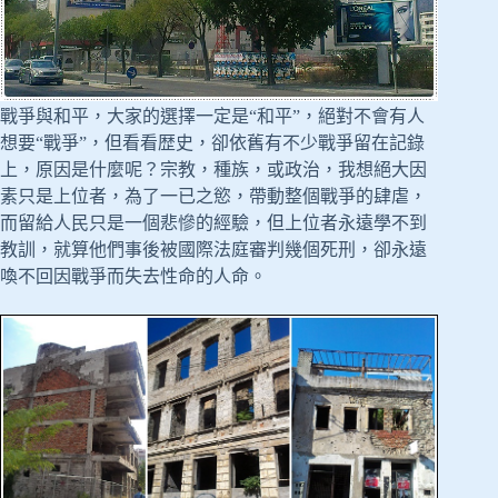
戰爭與和平，大家的選擇一定是“和平”，絕對不會有人
想要“戰爭”，但看看歴史，卻依舊有不少戰爭留在記錄
上，原因是什麼呢？宗教，種族，或政治，我想絕大因
素只是上位者，為了一已之慾，帶動整個戰爭的肆虐，
而留給人民只是一個悲慘的經驗，但上位者永遠學不到
教訓，就算他們事後被國際法庭審判幾個死刑，卻永遠
喚不回因戰爭而失去性命的人命。