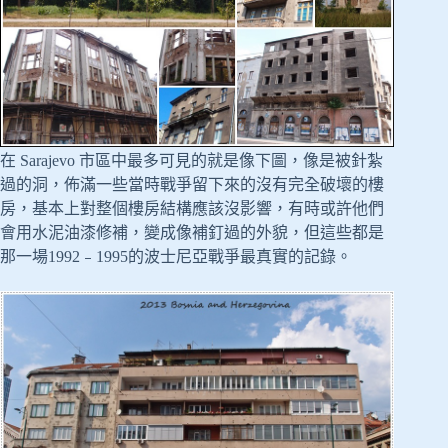
在 Sarajevo 市區中最多可見的就是像下圖，像是被針紮
過的洞，佈滿一些當時戰爭留下來的沒有完全破壞的樓
房，基本上對整個樓房結構應該沒影響，有時或許他們
會用水泥油漆修補，變成像補釘過的外貌，但這些都是
那一場1992﹣1995的波士尼亞戰爭最真實的記錄。