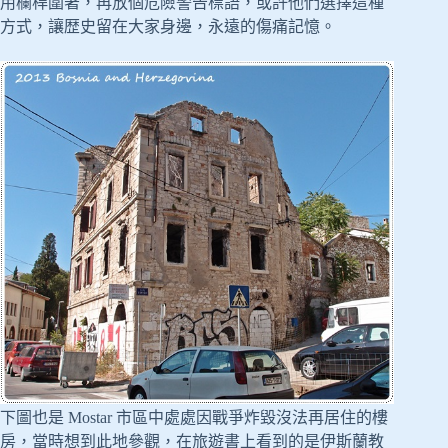
用欄桿圍著，再放個危險警告標語，或許他們選擇這種
方式，讓歴史留在大家身邊，永遠的傷痛記憶。
下圖也是 Mostar 市區中處處因戰爭炸毀沒法再居住的樓
房，當時想到此地參觀，在旅遊書上看到的是伊斯蘭教