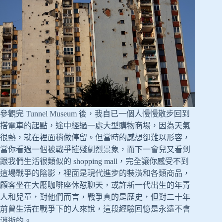
參觀完 Tunnel Museum 後，我自已一個人慢慢散步回到
搭電車的起點，途中經過一處大型購物商場，因為天氣
很熱，就在裡面稍做停留。但當時的感想卻難以形容，
當你看過一個被戰爭摧殘劇烈景象，而下一會兒又看到
跟我們生活很類似的 shopping mall，完全讓你感受不到
這場戰爭的陰影，裡面是現代進步的裝潢和各類商品，
顧客坐在大廳咖啡座休憇聊天，或許新一代出生的年青
人和兒童，對他們而言，戰爭真的是歴史，但對二十年
前曾生活在戰爭下的人來說，這段經驗回憶是永遠不會
消逝的。