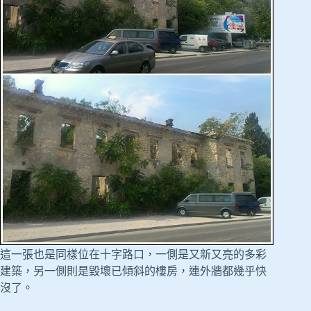
這一張也是同樣位在十字路口，一側是又新又亮的多彩
建築，另一側則是毀壞已傾斜的樓房，連外牆都幾乎快
沒了。