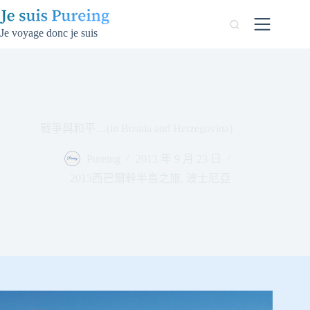
跳
至
Je voyage donc je suis
主
要
內
容
戰爭與和平…(in Bosnia and Herzegovina)
Pureing
2013 年 9 月 23 日
2013西巴爾幹半島之旅
,
波士尼亞