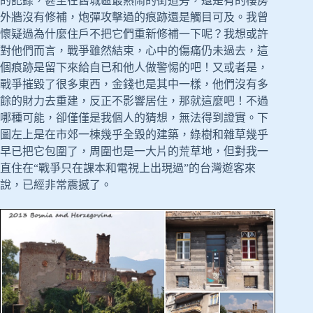
的記錄，甚至在舊城區最熱鬧的街道旁，還是有的樓房
外牆沒有修補，炮彈攻擊過的痕跡還是觸目可及。我曾
懷疑過為什麼住戶不把它們重新修補一下呢？我想或許
對他們而言，戰爭雖然結束，心中的傷痛仍未過去，這
個痕跡是留下來給自已和他人做警惕的吧！又或者是，
戰爭摧毀了很多東西，金錢也是其中一樣，他們沒有多
餘的財力去重建，反正不影響居住，那就這麼吧！不過
哪種可能，卻僅僅是我個人的猜想，無法得到證實。下
圖左上是在市郊一棟幾乎全毀的建築，綠樹和雜草幾乎
早已把它包圍了，周圍也是一大片的荒草地，但對我一
直住在“戰爭只在課本和電視上出現過”的台灣遊客來
說，已經非常震撼了。