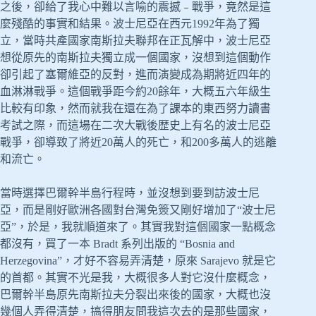
之後，卻給了我心中難以言喻的震撼﹣戰爭，竟然是這
麼殘酷的事實和結果。波士尼亞在西元1992年為了獨
立，當時共產國家南斯拉夫聯邦在正瓦解中，波士尼亞
想從原先的南斯拉夫獨立成一個國家，沒想到這個動作
卻引起了塞爾維亞的反對，進而演變成為期將近四年的
血淋淋戰爭。這個戰爭距今約20餘年，大概五六年級生
比較有印象，然而就我在還在為了課本的東西努力讀書
考試之際，而這場在二次大戰後歴史上有名的波士尼亞
戰爭，卻導致了將近20萬人的死亡，和200多萬人的逃離
和流亡。
當時選擇巴爾幹半島行程時，並沒想到要到訪波士尼
亞，而是剛好歐洲各國對台灣免簽又剛好增加了“波士尼
亞”，於是，我就順道來了。其實我對這個國家一點概念
都沒有，買了一本 Bradt 系列出版的 “Bosnia and
Herzegovina”，才好不容易弄清楚，原來 Sarajevo 就是它
的首都。其實不光是我，大概很多人對它沒什麼概念，
巴爾幹半島原先南斯拉夫分裂出來後的國家，大概也沒
幾個人弄得清楚，搞得朋友問我這次去的是那些國家，