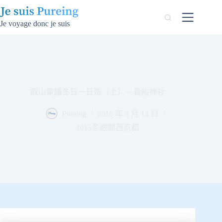
跳
至
Je voyage donc je suis
主
要
內
容
叡山電鐵冬日一日遊（上）－貴船神社
Pureing
2015 年 3 月 14 日
2015冬遊關西京都