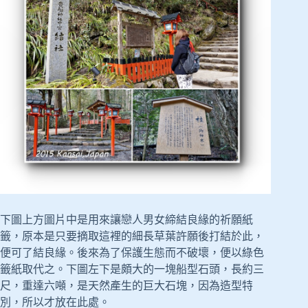
下圖上方圖片中是用來讓戀人男女締結良緣的祈願紙
籤，原本是只要摘取這裡的細長草葉許願後打結於此，
便可了結良緣。後來為了保護生態而不破壞，便以綠色
籤紙取代之。下圖左下是頗大的一塊船型石頭，長約三
尺，重達六噸，是天然產生的巨大石塊，因為造型特
別，所以才放在此處。