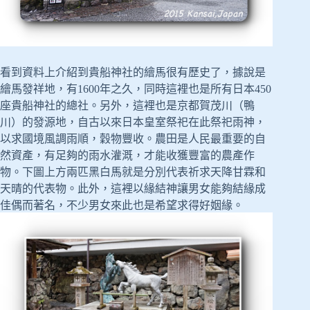
看到資料上介紹到貴船神社的繪馬很有歷史了，據說是
繪馬發祥地，有1600年之久，同時這裡也是所有日本450
座貴船神社的總社。另外，這裡也是京都賀茂川（鴨
川）的發源地，自古以來日本皇室祭祀在此祭祀雨神，
以求國境風調雨順，穀物豐收。農田是人民最重要的自
然資產，有足夠的雨水灌溉，才能收獲豐富的農產作
物。下圖上方兩匹黑白馬就是分別代表祈求天降甘霖和
天晴的代表物。此外，這裡以緣結神讓男女能夠結緣成
佳偶而著名，不少男女來此也是希望求得好姻緣。