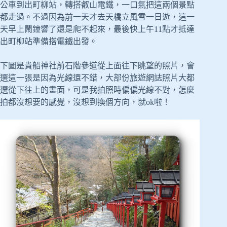
公車到出町柳站，轉搭叡山電鐵，一口氣把這兩個景點
都走過。不過因為前一天才去天橋立風雪一日遊，這一
天早上鬧鐘響了還是爬不起來，最後快上午11點才抵達
出町柳站準備搭電鐵出發。
下圖是貴船神社前石階參道從上面往下眺望的照片，會
選這一張是因為光線還不錯，大部份旅遊網誌照片大都
選從下往上的畫面，可是我拍照時偏偏光線不對，怎麼
拍都沒想要的感覺，沒想到換個方向，就ok啦！