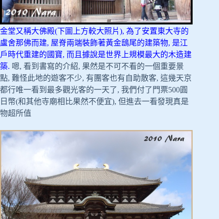
金堂又稱大佛殿(下圖上方較大照片), 為了安置東大寺的
盧舍那佛而建, 屋脊兩端裝飾著黃金鴟尾的建築物, 是江
戶時代重建的國寶, 而且據說是世界上規模最大的木造建
築.
嗯, 看到書寫的介紹, 果然是不可不看的一個重要景
點, 難怪此地的遊客不少, 有團客也有自助散客, 這幾天京
都行唯一看到最多觀光客的一天了, 我們付了門票500圓
日幣(和其他寺廟相比果然不便宜), 但進去一看發現真是
物超所值