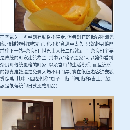
在空気ケーキ坐到有點捨不得走, 但看到它的顧客陸續光
臨, 蛋糕飲料都吃完了, 也不好意思坐太久, 只好起身離開
前往下一站–奈良町. 搭巴士大概二站就到了, 奈良町主要
是傳統的町家建築為主, 其中以”格子之家”可以讓你看到
奈良町傳統風格的町家, 以及當時的生活模樣, 而且這樣
的認真維護還是免費入場不用門票, 實在很值遊客進去觀
賞瞧瞧. 其中下圖左側為”厨子二階”的箱階梯(書上介紹,
該是很傳統的日式風格用品)