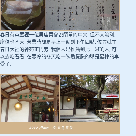
春日荷茶屋裡一位男店員會說簡單的中文, 但不大流利,
座位也不大, 營業時間是早上十點到下午四點, 位置就在
春日大社的神苑正門旁. 我個人是推薦到此一遊的人, 可
以去吃看看, 在寒冷的冬天吃一碗熱騰騰的粥是最棒的享
受了.