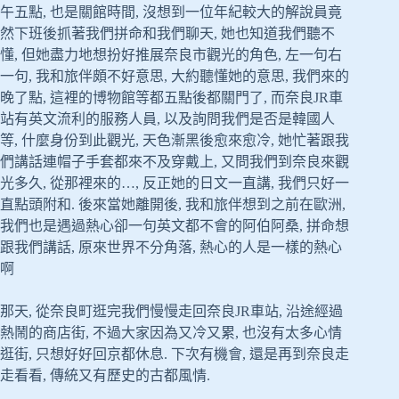
午五點, 也是關館時間, 沒想到一位年紀較大的解說員竟
然下班後抓著我們拼命和我們聊天, 她也知道我們聽不
懂, 但她盡力地想扮好推展奈良市觀光的角色, 左一句右
一句, 我和旅伴頗不好意思, 大約聽懂她的意思, 我們來的
晚了點, 這裡的博物館等都五點後都關門了, 而奈良JR車
站有英文流利的服務人員, 以及詢問我們是否是韓國人
等, 什麼身份到此觀光, 天色漸黑後愈來愈冷, 她忙著跟我
們講話連帽子手套都來不及穿戴上, 又問我們到奈良來觀
光多久, 從那裡來的…, 反正她的日文一直講, 我們只好一
直點頭附和. 後來當她離開後, 我和旅伴想到之前在歐洲,
我們也是遇過熱心卻一句英文都不會的阿伯阿桑, 拼命想
跟我們講話, 原來世界不分角落, 熱心的人是一樣的熱心
啊
那天, 從奈良町逛完我們慢慢走回奈良JR車站, 沿途經過
熱鬧的商店街, 不過大家因為又冷又累, 也沒有太多心情
逛街, 只想好好回京都休息. 下次有機會, 還是再到奈良走
走看看, 傳統又有歷史的古都風情.