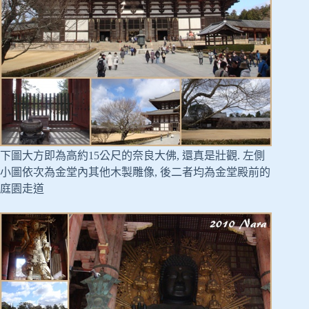
下圖大方即為高約15公尺的奈良大佛, 還真是壯觀. 左側
小圖依次為金堂內其他木製雕像, 後二者均為金堂殿前的
庭園走道