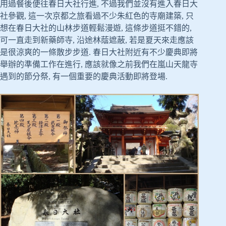
用過餐後便往春日大社行進, 不過我們並沒有進入春日大
社參觀, 這一次京都之旅看過不少朱紅色的寺廟建築, 只
想在春日大社的山林步道輕鬆漫遊, 這條步道挺不錯的,
可一直走到新藥師寺, 沿途林蔭遮蔽, 若是夏天來走應該
是很涼爽的一條散步步道. 春日大社附近有不少慶典即將
舉辦的準備工作在進行, 應該就像之前我們在嵐山天龍寺
遇到的節分祭, 有一個重要的慶典活動即將登場.