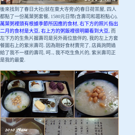
後來找到了春日大社(就在東大寺旁)的春日荷茶屋, 四人
都點了一份萬葉粥套餐, 1580元日幣(含壽司和葛粉點心),
萬葉粥裡頭有根據季節所因應的食材, 右下方的照片指出
二月的食材是大豆, 右上方的粥飯裡很明顯看到大豆,
而
左下方的生魚片握壽司是另外兩位旅伴的, 我的左上方套
餐圖右上的紫米壽司. 因為剛好食材賣完了, 店員詢問過
給了我不一樣的壽司, 呵.., 我不吃生魚片的, 紫米壽司正
是我的最愛.