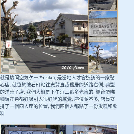
就是這間空気ケーキ(cake), 是當地人才會造訪的一家點
心店, 就位於破石町站往志賀直哉舊居的道路右側, 典型
的洋菓子店, 我們大概是下午近三點多光臨的, 櫃台蛋糕
種類花色都好吸引人很好吃的感覺. 座位並不多, 店員安
排了一個四人座的位置, 我們四個人都點了一份蛋糕和飲
料