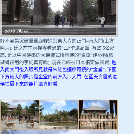
好不容易突破重重鹿群進到東大寺的正門–南大門(上方
照片), 比之前在南禪寺看過的”三門”還高聳, 有25.5公尺
高, 是以中國傳來的大佛樣式所興建的”貴重”建築物(旅
遊書裡用的字詞真有趣), 現在己經被日本指定做國寶.
進
入南大門後入眼所見就是朱紅色迴廊環繞的”金堂”, 下圖
下方較大的照片是金堂的前方入口大門. 在藍天白雲的氣
候拍攝下來的照片還真好看.