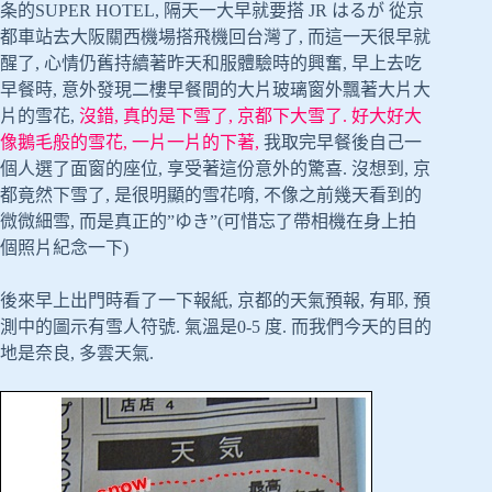
条的SUPER HOTEL, 隔天一大早就要搭 JR はるが 從京
都車站去大阪關西機場搭飛機回台灣了, 而這一天很早就
醒了, 心情仍舊持續著昨天和服體驗時的興奮, 早上去吃
早餐時, 意外發現二樓早餐間的大片玻璃窗外飄著大片大
片的雪花,
沒錯, 真的是下雪了, 京都下大雪了. 好大好大
像鵝毛般的雪花, 一片一片的下著,
我取完早餐後自己一
個人選了面窗的座位, 享受著這份意外的驚喜. 沒想到, 京
都竟然下雪了, 是很明顯的雪花唷, 不像之前幾天看到的
微微細雪, 而是真正的”ゆき”(可惜忘了帶相機在身上拍
個照片紀念一下)
後來早上出門時看了一下報紙, 京都的天氣預報, 有耶, 預
測中的圖示有雪人符號. 氣溫是0-5 度. 而我們今天的目的
地是奈良, 多雲天氣.