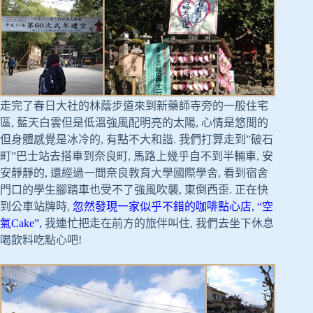
走完了春日大社的林蔭步道來到新藥師寺旁的一般住宅
區, 藍天白雲但是低溫強風配明亮的太陽, 心情是悠閒的
但身體感覺是冰冷的, 有點不大和諧. 我們打算走到”破石
町”巴士站去搭車到奈良町, 馬路上幾乎自不到半輛車, 安
安靜靜的, 還經過一間奈良教育大學國際學舍, 看到宿舍
門口的學生腳踏車也受不了強風吹襲, 東倒西歪. 正在快
到公車站牌時,
忽然發現一家似乎不錯的咖啡點心店, “空
氣Cake”,
我連忙把走在前方的旅伴叫住, 我們去坐下休息
喝飲料吃點心吧!