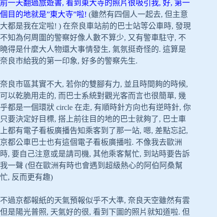
前一天翻過旅遊書, 看到東大寺的照片很吸引我, 好, 第一
個目的地就是”東大寺”啦!
(雖然有四個人一起去, 但主意
大都是我在定啦! ) 在奈良車站前的巴士站等公車時, 發現
不知為何周圍的警察好像人數不算少, 又有警車駐守, 不
曉得是什麼大人物還大事情發生, 氣氛挺奇怪的. 這算是
奈良市給我的第一印象, 好多的警察先生.
奈良市區其實不大, 若你的雙腳有力, 並且時間夠的時候,
可以乾脆用走的, 而巴士系統對觀光客而言也很簡單, 幾
乎都是一個環狀 circle 在走, 有順時針方向也有逆時針, 你
只要決定好目標, 搭上前往目的地的巴士就夠了, 巴士車
上都有電子看板廣播告知乘客到了那一站, 嗯, 差點忘記,
京都公車巴士也有這個電子看板廣播啦. 不像我去歐洲
時, 要自己注意或是請司機, 其他乘客幫忙, 到站時要告訴
我一聲 (但在歐洲有時也會遇到超級熱心的阿伯阿桑幫
忙, 反而更有趣)
不過京都報紙的天氣預報似乎不大準, 奈良天空雖然有雲
但是陽光普照, 天氣好的很, 看到下圖的照片就知道啦. 但