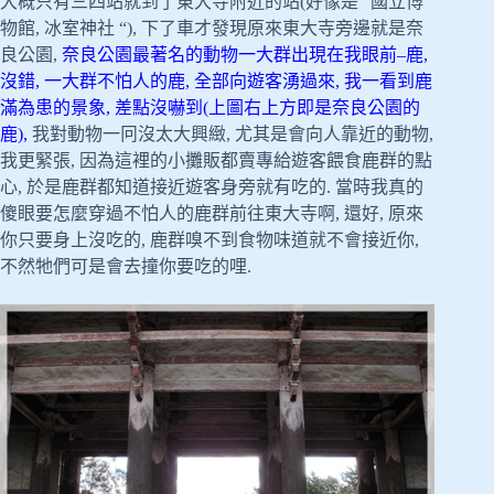
大概只有三四站就到了東大寺附近的站(好像是” 國立博
物館, 冰室神社 “), 下了車才發現原來東大寺旁邊就是奈
良公園,
奈良公園最著名的動物一大群出現在我眼前–鹿,
沒錯, 一大群不怕人的鹿, 全部向遊客湧過來, 我一看到鹿
滿為患的景象, 差點沒嚇到(上圖右上方即是奈良公園的
鹿),
我對動物一冋沒太大興緻, 尤其是會向人靠近的動物,
我更緊張, 因為這裡的小攤販都賣專給遊客餵食鹿群的點
心, 於是鹿群都知道接近遊客身旁就有吃的. 當時我真的
傻眼要怎麼穿過不怕人的鹿群前往東大寺啊, 還好, 原來
你只要身上沒吃的, 鹿群嗅不到食物味道就不會接近你,
不然牠們可是會去撞你要吃的哩.