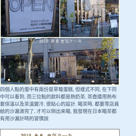
四個人點的蛋中有兩份是草莓蛋糕, 但樣式不同, 在下同
中可以看到, 而三位點的飲料都是熱奶茶, 茶壺還用熱布
套保溫以及茶溫變冷, 很貼心的設計. 喝茶時, 都要等店員
給的沙漏滴完了, 才可以倒出來喝, 我發現在日本喝茶都
有用沙漏計時的習慣說