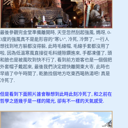
最後參觀完金堂準備離開時, 天空忽然刮起強風, 媽呀, 0-
3度的強風真不是能形容的”寒い”, 冷死, 冷弊了, 一行人
想找到地方躲都沒得躲, 此時毛線帽, 毛線手套都沒用了
啦, 因為低溫寒風直接從毛料縫隙鑽進來, 手都凍僵了, 頭
和臉也是被風吹到快不行了, 看到前方遊客也是一個個把
外套帽子戴起來, 最後我們決定趕快離開東大寺, 此時也
早過了中午時間了, 乾脆找個地方吃東西喝熱湯吧! 真是
冷死了.
但是看到下面照片誰會聯想到此時此刻冷死了, 和之前在
哲學之道幾乎是一樣的陽光, 卻有不一樣的天氣感受.