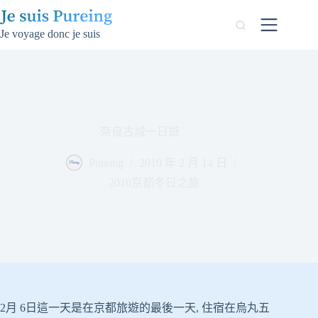
跳
至
Je voyage donc je suis
主
要
內
容
奈良古城一日遊
Pureing
2010 年 2 月 14 日
2010京都冬日之旅
2月 6日這一天是在京都旅遊的最後一天, 住宿在烏丸五