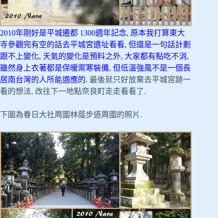
2010年剛好是平城遷都 1300週年記念, 原本我打算東大
寺參觀完有空的話去平城宮遺址看看, 但還是一句話計劃
跟不上變化, 天氣的變化是預料之外,
大家都有點吃不消,
雖然身上衣著都是保暖禦寒裝備, 但低溫強風不是一個長
居南台灣的人所能適應的.
最後就只好放棄去平城宫跡一
看的想法, 改往下一地點奈良町走走看看了.
下圖為春日大社周圍林蔭步道周圍的照片.