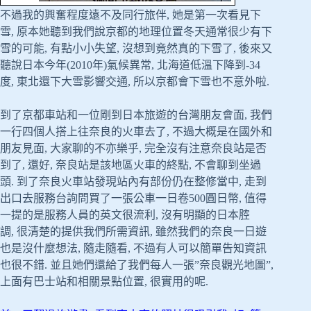
不過我的興奮程度遠不及同行旅伴, 她是第一次看見下
雪, 原本她聽到我們說京都的地理位置冬天通常很少有下
雪的可能, 有點小小失望, 沒想到竟然真的下雪了, 後來又
聽說日本今年(2010年)氣候異常, 北海道低溫下降到-34
度, 東北還下大雪影響交通, 所以京都會下雪也不意外啦.
到了京都車站和一位剛到日本旅遊的台灣朋友會面, 我們
一行四個人搭上往奈良的火車去了, 不過大概是在國外和
朋友見面, 大家聊的不亦樂乎, 完全沒有注意奈良站是否
到了, 還好, 奈良站是該地區火車的終點, 不會聊到坐過
頭. 到了奈良火車站發現站內有部份仍在整修當中, 走到
出口去服務台詢問買了一張公車一日卷500圓日幣, 值得
一提的是服務人員的英文很流利, 沒有明顯的日本腔
調, 很清楚的提供我們所需資訊, 雖然我們的奈良一日遊
也是沒什麼想法, 隨走隨看, 不過有人可以簡單告知資訊
也很不錯. 並且她們還給了我們每人一張”奈良觀光地圖”,
上面有巴士站和相關景點位置, 很實用的呢.