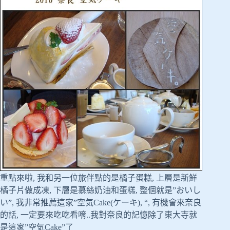
重點來啦, 我和另一位旅伴點的是橘子蛋糕, 上層是新鮮
橘子片做成凍, 下層是慕絲奶油和蛋糕, 整個就是”おいし
い”, 我非常推薦這家”空気Cake(ケーキ), “, 有機會來奈良
的話, 一定要來吃吃看唷..我對奈良的記憶除了東大寺就
是這家”空気Cake”了