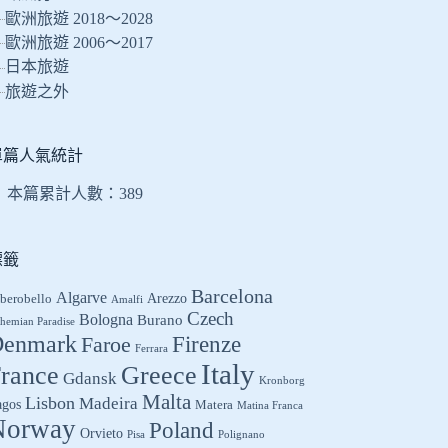
的
歐洲旅遊 2018～2028
結
歐洲旅遊 2006～2017
果
日本旅遊
旅遊之外
單篇人氣統計
本篇累計人數：
389
標籤
Barcelona
Algarve
Arezzo
berobello
Amalfi
Czech
Bologna
Burano
hemian Paradise
enmark
Firenze
Faroe
Ferrara
Italy
Greece
rance
Gdansk
Kronborg
Malta
Lisbon
Madeira
agos
Matera
Matina Franca
Norway
Poland
Orvieto
Pisa
Polignano