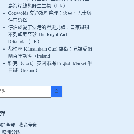
島海岸線與野生生物（UK）
Cotswolds 交通規劃整理：火車、巴士與
住宿選擇
停泊於愛丁堡港的歷史見證：皇家遊艇
不列顛尼亞號 The Royal Yacht
Britannia（UK）
都柏林 Kilmainham Gaol 監獄：見證愛爾
蘭百年動盪（Ireland）
科克（Cork）英國市場 English Market 半
日遊（Ireland）
找
不
到
符
選單
合
展開全部
|
收合全部
條
歐洲分區
件