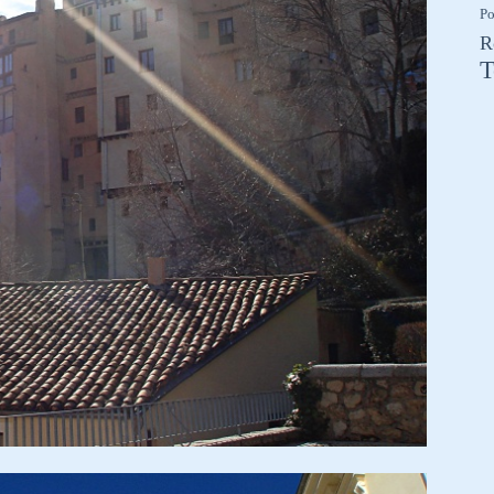
Po
R
T