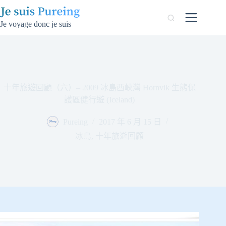
跳
至
Je voyage donc je suis
主
要
內
容
十年旅遊回顧（六）– 2009 冰島西峽灣 Hornvik 生態保
護區健行遊 (Iceland)
Pureing
2017 年 6 月 15 日
冰島
,
十年旅遊回顧