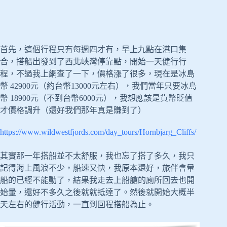
首先，這個行程只有每週四才有，早上九點在港口集
合，搭船出發到了西北峽灣停靠點，開始一天健行行
程，不過我上網查了一下，價格漲了很多，現在是冰島
幣 42900元（約台幣13000元左右），我們當年只要冰島
幣 18900元（不到台幣6000元），我想應該是貨幣貶值
才價格調升（還好我們那年真是賺到了）
https://www.wildwestfjords.com/day_tours/Hornbjarg_Cliffs/
其實那一年搭船並不太舒服，我也忘了搭了多久，我只
記得海上風浪不少，船速又快，我原本還好，旅伴會暈
船的已經不能動了，結果我走去上船艙的廁所回去也開
始暈，還好不多久之後就就抵達了。然後就開始大概半
天左右的健行活動，一直到回程搭船為止。