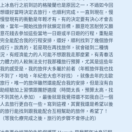
上冰島行之前到訪的格陵蘭也是原因之一，不過如今回
想還好當時決定去旅行，也順利完成。一直到現在，慢
慢發現有的衝動是年輕才有，有的決定要有決心才會去
做，當年一開始找旅伴就鎖定目標，願意吃苦耐勞又願
意花錢去參加這些當地一日遊或半日遊的行程，重點是
完全能配合我的行程安排，還好，順利找到了幾個旅伴
成行。說真的，若是現在再找旅伴，就會碰到二種情
況，有經濟能力的人可能不想跟我走那麼累，有青春活
力體力的人較無法支付我那種旅行預算，尤其是這些年
我的感受是，我的旅伴大多屬於前者（年輕旅伴我也找
不到了，哈哈，年紀愈大愈不好找），就像去年的北歐
旅行，唯一的旅伴雖然還能配合我的安排，但是沒有自
助經驗加上習慣跟團舒適度（時間太長，預算太高，找
不到其他人參加），最後就是我覺得還不如我自己一個
人去旅行更自在一些。寫到這裡，其實我還是希望以後
的旅行能找到跟我能配合互相幫助的旅伴，希望了！
（等我化療完成之後，旅行的步驟不會停止的）