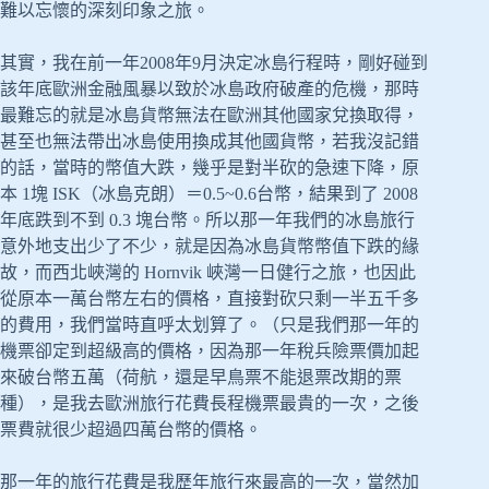
難以忘懷的深刻印象之旅。
其實，我在前一年2008年9月決定冰島行程時，剛好碰到
該年底歐洲金融風暴以致於冰島政府破產的危機，那時
最難忘的就是冰島貨幣無法在歐洲其他國家兌換取得，
甚至也無法帶出冰島使用換成其他國貨幣，若我沒記錯
的話，當時的幣值大跌，幾乎是對半砍的急速下降，原
本 1塊 ISK（冰島克朗）＝0.5~0.6台幣，結果到了 2008
年底跌到不到 0.3 塊台幣。所以那一年我們的冰島旅行
意外地支出少了不少，就是因為冰島貨幣幣值下跌的緣
故，而西北峽灣的 Hornvik 峽灣一日健行之旅，也因此
從原本一萬台幣左右的價格，直接對砍只剩一半五千多
的費用，我們當時直呼太划算了。（只是我們那一年的
機票卻定到超級高的價格，因為那一年稅兵險票價加起
來破台幣五萬（荷航，還是早鳥票不能退票改期的票
種），是我去歐洲旅行花費長程機票最貴的一次，之後
票費就很少超過四萬台幣的價格。
那一年的旅行花費是我歷年旅行來最高的一次，當然加