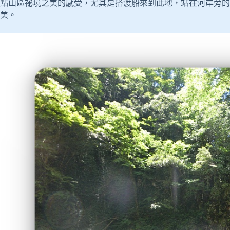
點山區祕境之美的感受，尤其是搭渡船來到此地，站在河岸旁的
美。