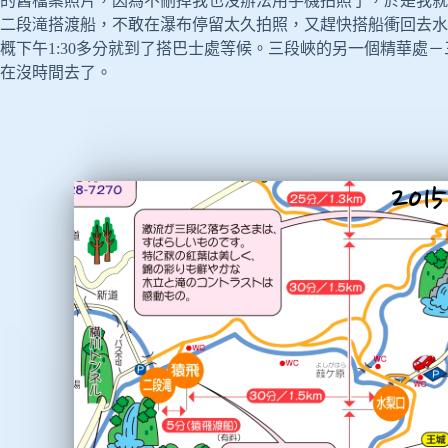
的舊檔案照片，因為不刪掉我也沒辦法用手機拍照了，於是我就
二段滝搭渡船，不敢在瀑布停留太久拍照，又趕快搭船衝回去水
概下午1:30多分就到了搭巴士處等候。三段峽的另一個精華處
在沒時間去了。