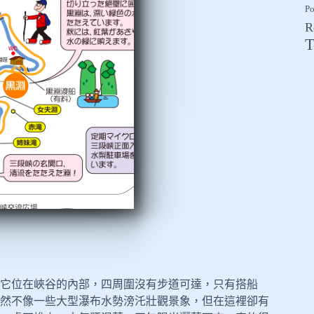
Po
R
T
它位在峽谷的內部，四周圍沒有步道可達，只有搭船
然不像一些大型瀑布水勢滂汑壯觀景象，但在這裡卻有