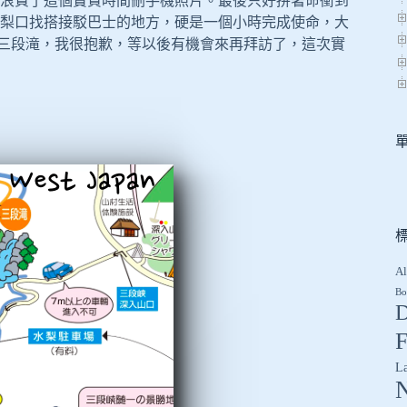
浪費了這個寶貴時間刪手機照片。最後只好拼著命衝到
梨口找搭接駁巴士的地方，硬是一個小時完成使命，大
－三段滝，我很抱歉，等以後有機會來再拜訪了，這次實
Al
Bo
D
F
L