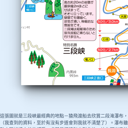
這張圖就是三段峽最經典的地點－猿飛渡船去欣賞二段滝瀑布，
（我查到的資料，至於有沒有步道會到我就不清楚了）。瀑布雖