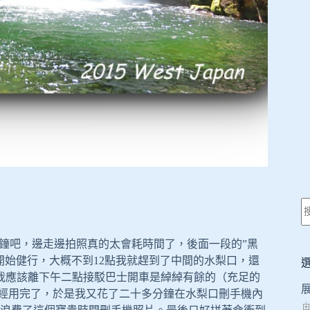
分鐘吧，邊走邊拍照真的太會耗時間了，後面一段的”黑
 開始健行，大概不到12點我就趕到了中間的水梨口，還
我應該離下午二點接駁巴士開車是綽綽有餘的（充足的
體己經用完了，於是我又花了二十多分鐘在水梨口刪手機內