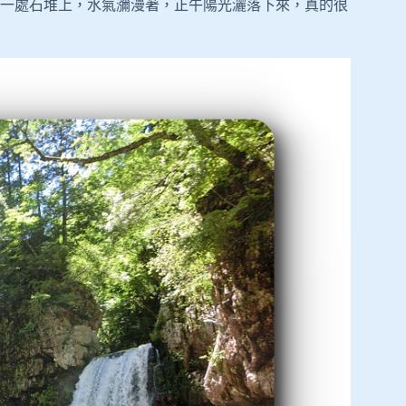
一處石堆上，水氣瀰漫著，正午陽光灑落下來，真的很