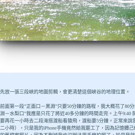
先放一張三段峽的地圖剪輯，會更清楚這個峽谷的地理位置。
前面第一段”正面口－黑淵”只要50分鐘的路程，我大概花了80
淵－水梨口”我應是只花了將近40多分鐘的時間走完。上午9:40
要再花一小時去二段滝搭渡船看猿飛，渡船要5分鐘。正常來說
二小時），只是我的iPhone手機竟然給我罷工了，因為記憶