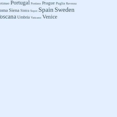
Portugal
Prague
rtimao
Puglia
Postiano
Ravenna
Spain
Sweden
oma
Siena
Sintra
Sopot
oscana
Venice
Umbria
Vaticano