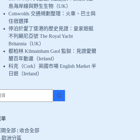
島海岸線與野生生物（UK）
Cotswolds 交通規劃整理：火車、巴士與
住宿選擇
停泊於愛丁堡港的歷史見證：皇家遊艇
不列顛尼亞號 The Royal Yacht
Britannia（UK）
都柏林 Kilmainham Gaol 監獄：見證愛爾
蘭百年動盪（Ireland）
科克（Cork）英國市場 English Market 半
日遊（Ireland）
找
不
到
符
選單
合
展開全部
|
收合全部
條
歐洲分區
件