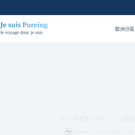
跳
至
主
要
歐洲分區
Je voyage donc je suis
內
容
夏日一遊廣島三段峽（下）－健行
Pureing
2015 年 8 月 21 日