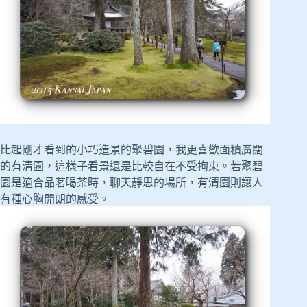
比起剛才看到的小巧造景的聚碧園，我更喜歡面積廣闊
的有清園，這樣子看景還是比較自在不受拘束。若聚碧
園是適合品茗喝茶時，聊天靜思的場所，有清園則讓人
有種心胸開朗的感受。