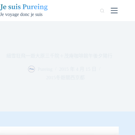
跳
至
Je voyage donc je suis
主
要
內
容
細雪狂飛一遊大原三千院＋茂庵咖啡館午後夕陽行
Pureing
2015 年 4 月 15 日
2015冬遊關西京都