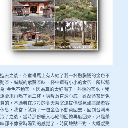
進去之後，茶室裡馬上有人給了我一杯熱騰騰的金色不
動茶，鹹鹹的紫蘇茶味，杯中還有小小的金萡，所以稱
為”金色不動茶”。因為真的太好喝了，熱熱的茶水，我
還要求再喝了第二杯，讓暖意直透心底，雖然熱茶是免
費的，不過看在冷冷的冬天茶室還提供暖氣熱座給遊客
休息，我當下就買了一包金色不動茶回去。回到台灣再
泡了之後，當時那份暖入心底的回憶再度回來，只是茶
味卻不像當時喝到的感覺了，時間地點不對，大概感受