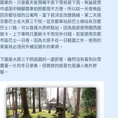
踏車的，只是看天氣預報不是下雪就是下雨，無論是雪
中或雨中騎腳踏車拍照都很不方便，所以前一天夜晚返
回京都住宿的公寓時，當下就決定改變路線，第二天搭
京都巴士去大原三千院。從京都車站前巴士總站有京都
巴士17路，可以直達大原終點站。因為我是使用關西週
遊卡，上下車時只要刷卡不用另外付錢，若是使用京都
市區巴士一日卷，因為大原不在一日範圍之外，使用的
乘客就必須另外補足額外的車資。
下圖是大原三千院庭園的一處即景，雖然沒有看到白雪
覆蓋一片的冬日景象，但微微的綠意也是讓人格外舒
服。