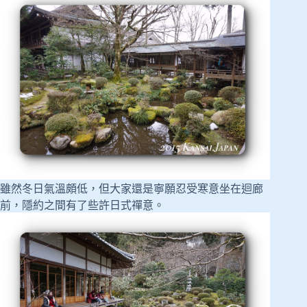
雖然冬日氣溫頗低，但大家還是寧願忍受寒意坐在迴廊
前，隱約之間有了些許日式禪意。