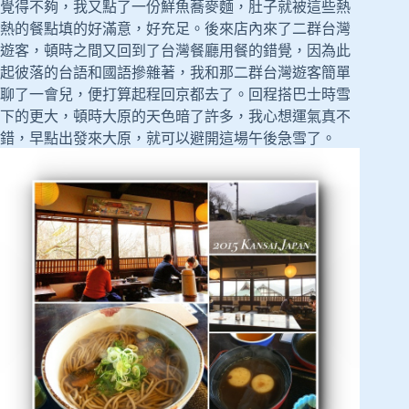
覺得不夠，我又點了一份鮮魚蕎麥麵，肚子就被這些熱
熱的餐點填的好滿意，好充足。後來店內來了二群台灣
遊客，頓時之間又回到了台灣餐廳用餐的錯覺，因為此
起彼落的台語和國語摻雜著，我和那二群台灣遊客簡單
聊了一會兒，便打算起程回京都去了。回程搭巴士時雪
下的更大，頓時大原的天色暗了許多，我心想運氣真不
錯，早點出發來大原，就可以避開這場午後急雪了。