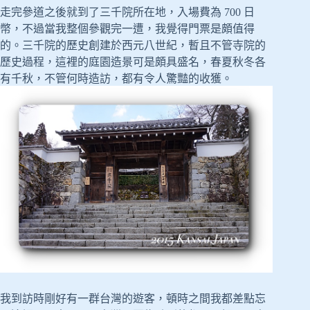
走完參道之後就到了三千院所在地，入場費為 700 日
幣，不過當我整個參觀完一遭，我覺得門票是頗值得
的。三千院的歷史創建於西元八世紀，暫且不管寺院的
歷史過程，這裡的庭園造景可是頗具盛名，春夏秋冬各
有千秋，不管何時造訪，都有令人驚豔的收獲。
我到訪時剛好有一群台灣的遊客，頓時之間我都差點忘