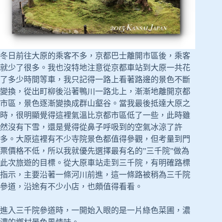
冬日前往大原的乘客不多，京都巴士離開市區後，乘客
就少了很多。我也沒特地注意從京都車站到大原一共花
了多少時間等車，我只記得一路上看著路邊的景色不斷
變換，從出町柳後沿著鴨川一路北上，漸漸地離開京都
市區，景色逐漸變換成群山壑谷。當我最後抵達大原之
時，很明顯覺得這裡氣溫比京都市區低了一些，此時雖
然沒有下雪，還是覺得從鼻子呼吸到的空氣冰涼了許
多。大原這裡有不少寺院景色都值得參觀，但考量到門
票價格不低，所以我就優先選擇最有名的”三千院”做為
此次旅遊的目標。從大原車站走到三千院，有明確路標
指示，主要沿著一條河川前進，這一條路被稍為三千院
參道，沿途有不少小店，也頗值得看看。
進入三千院參道時，一開始入眼的是一片綠色菜圃，濃