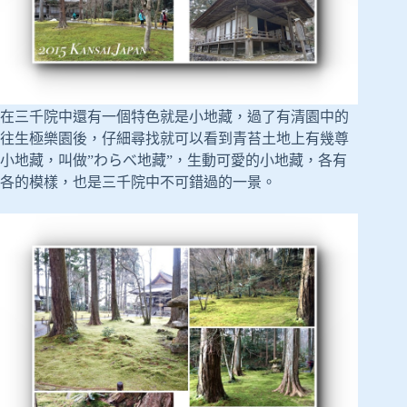
在三千院中還有一個特色就是小地藏，過了有清園中的
往生極樂園後，仔細尋找就可以看到青苔土地上有幾尊
小地藏，叫做”
わらべ
地藏”，生動可愛的小地藏，各有
各的模樣，
也是三千院中不可錯過的一景。