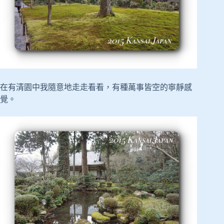
在有清園中我隨意地走走看看，有種萬事皆空的寧靜感
覺。