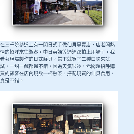
在三千院參道上有一間日式手做仙貝專賣店，店老闆熱
情的招呼來往遊客，中日英語等通通都拍上用場了，我
看著現場製作的日式鮮貝，當下就買了二種口味來試
試，一甜一鹹都還不錯，因為天氣很冷，老闆還招呼購
買的顧客在店內現飲一杯熱茶，搭配現買的仙貝食用，
真是不錯。