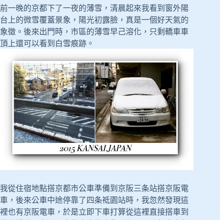
前一晚的京都下了一夜的薄雪，清晨起來我看到窗外陽
台上的微雪覆蓋景象，陽光初露臉，真是一個好天氣的
象徵。後來出門時，市區的薄雪早己溶化，只剩轎車車
頂上還可以看到白雪痕跡。
我從住宿地點搭京都市公車準備到京阪三条站搭京阪電
車，後來公車中途停靠了四条祗園站時，我忽然發現這
裡也有京阪電車，於是立即下車打算從這裡直接搭車到