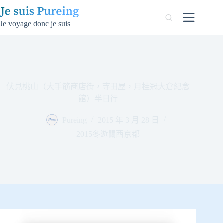
跳
至
Je voyage donc je suis
主
要
內
容
伏見桃山（大手筋商店街，寺田屋，月桂冠大倉紀念
館）半日行
Pureing
2015 年 3 月 28 日
2015冬遊關西京都