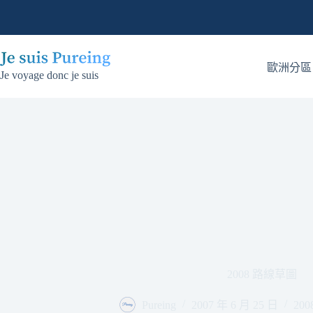
跳
至
主
要
歐洲分區
Je voyage donc je suis
內
容
2008 路線草圖
Pureing
2007 年 6 月 25 日
20