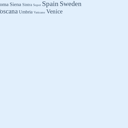
Spain
Sweden
oma
Siena
Sintra
Sopot
oscana
Venice
Umbria
Vaticano