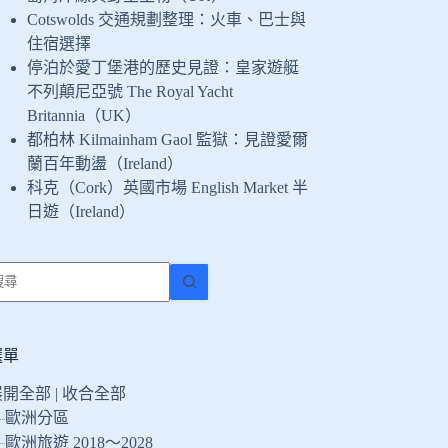
Cotswolds 交通規劃整理：火車、巴士與
住宿選擇
停泊於愛丁堡港的歷史見證：皇家遊艇
不列顛尼亞號 The Royal Yacht
Britannia（UK）
都柏林 Kilmainham Gaol 監獄：見證愛爾
蘭百年動盪（Ireland）
科克（Cork）英國市場 English Market 半
日遊（Ireland）
找
不
到
符
選單
合
展開全部
|
收合全部
條
歐洲分區
件
的
歐洲旅遊 2018～2028