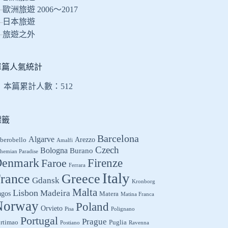
結
歐洲旅遊 2006～2017
果
日本旅遊
旅遊之外
單篇人氣統計
本篇累計人數：
512
標籤
Barcelona
Algarve
Arezzo
berobello
Amalfi
Czech
Bologna
Burano
hemian Paradise
enmark
Firenze
Faroe
Ferrara
Italy
Greece
rance
Gdansk
Kronborg
Malta
Lisbon
Madeira
agos
Matera
Matina Franca
Norway
Poland
Orvieto
Pisa
Polignano
Portugal
Prague
rtimao
Puglia
Postiano
Ravenna