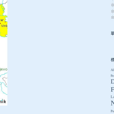
Al
Bo
D
F
L
Po