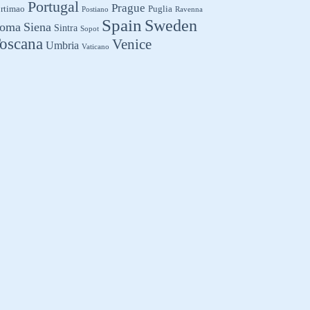
Portugal
Prague
rtimao
Puglia
Postiano
Ravenna
Spain
Sweden
oma
Siena
Sintra
Sopot
oscana
Venice
Umbria
Vaticano