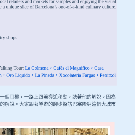
 local retailers and markets for samples and enjoying the visual
e a unique slice of Barcelona’s one-of-a-kind culinary culture.
stry shops
alking Tour:
La Colmena，Cafés el Magnifico，Casa
，Oro Liquido，La Pineda，Xocolateria Fargas，Petritxol
一個耳機，一路上跟著導遊移動，聽著他的解說。因為
的解說。大家跟著導遊的腳步探訪巴塞隆納這個大城市