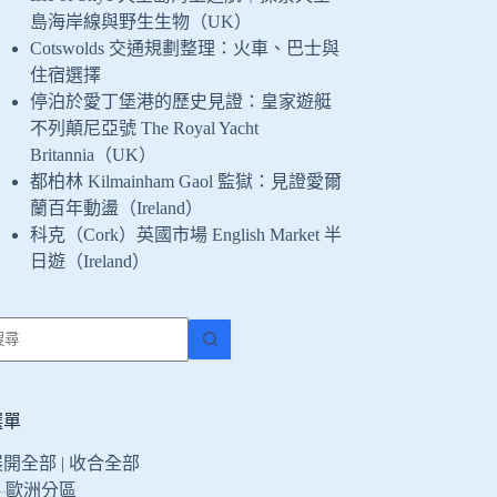
島海岸線與野生生物（UK）
Cotswolds 交通規劃整理：火車、巴士與
住宿選擇
停泊於愛丁堡港的歷史見證：皇家遊艇
不列顛尼亞號 The Royal Yacht
Britannia（UK）
都柏林 Kilmainham Gaol 監獄：見證愛爾
蘭百年動盪（Ireland）
科克（Cork）英國市場 English Market 半
日遊（Ireland）
找
不
到
符
選單
合
展開全部
|
收合全部
條
歐洲分區
件