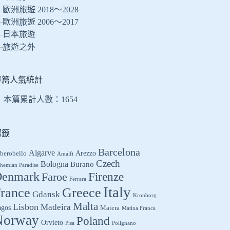
的
歐洲旅遊 2018～2028
結
歐洲旅遊 2006～2017
果
日本旅遊
旅遊之外
單篇人氣統計
本篇累計人數：
1654
標籤
Barcelona
Algarve
Arezzo
berobello
Amalfi
Czech
Bologna
Burano
hemian Paradise
enmark
Firenze
Faroe
Ferrara
Italy
Greece
rance
Gdansk
Kronborg
Malta
Lisbon
Madeira
agos
Matera
Matina Franca
Norway
Poland
Orvieto
Pisa
Polignano