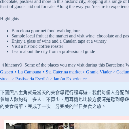
chocolate, pastries and more in this historic city, stopping at a range of
feast of goods laid out for sale. Along the way you’re sure to experienc
Highlights
Barcelona gourmet food walking tour
Sample local fruit at the market and visit wine, chocolate and pa
Enjoy a glass of wine and a Catalan tapa at a winery
Visit a historic coffee roaster
Learn about the city from a professional guide
《Itinerary》Some of the places you may visit during this Barcelona W
Gispert，La Campana，Sta Caterina market，Granja Viader，Caelum
street ，Pastisseria Escribà，Jamón Experience
下圖照片主角就是當天的美食導覽行程導遊，我們每個人分配到
參加人數約有十多人，不算少，用耳機也比較方便清楚聽到導遊
的美食精華，完成了一次十分完美的半日美食之旅。