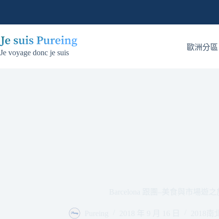
跳
至
主
要
歐洲分區
Je voyage donc je suis
內
容
Barcelona 跟團–美食與市場遊之
Pureing
2018 年 9 月 16 日
2018