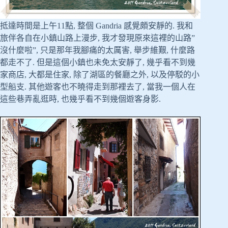
抵達時間是上午11點, 整個 Gandria 感覺頗安靜的. 我和
旅伴各自在小鎮山路上漫步, 我才發現原來這裡的山路”
沒什麼啦”, 只是那年我腳痛的太厲害, 舉步維艱, 什麼路
都走不了. 但是這個小鎮也未免太安靜了, 幾乎看不到幾
家商店, 大都是住家, 除了湖區的餐廳之外, 以及停駁的小
型船支. 其他遊客也不曉得走到那裡去了, 當我一個人在
這些巷弄亂逛時, 也幾乎看不到幾個遊客身影.