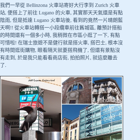
我們一早從 Bellinzona 火車站寄好大行李到 Zurich 火車
站, 便搭上了前往 Lugano 的火車, 其實那天天氣還是有點
陰雨, 但是抵達 Lugano 火車站後, 看到的竟然一片晴朗藍
天啊!! 從火車站轉搭一小段纜車前往舊城區, 離預計搭船
的時間還有一個多小時, 我稍微在市區小逛了一下, 有點
可惜啦! 在瑞士旅遊不是健行就是搭火車, 搭巴士, 根本沒
有時間逛街購物, 眼看隔天就要搭飛機了, 但還有景點沒
有走到, 於是我只能看看商店街, 拍拍照片, 就這麼離去
了.