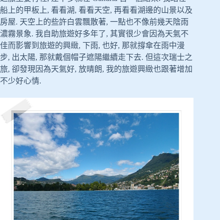
船上的甲板上, 看看湖, 看看天空, 再看看湖邊的山景以及
房屋. 天空上的些許白雲飄散著, 一點也不像前幾天陰雨
濃霧景象. 我自助旅遊好多年了, 其實很少會因為天氣不
佳而影響到旅遊的興緻, 下雨, 也好, 那就撐傘在雨中漫
步, 出太陽, 那就戴個帽子遮陽繼續走下去. 但這次瑞士之
旅, 卻發現因為天氣好, 放晴朗, 我的旅遊興緻也跟著增加
不少好心情.