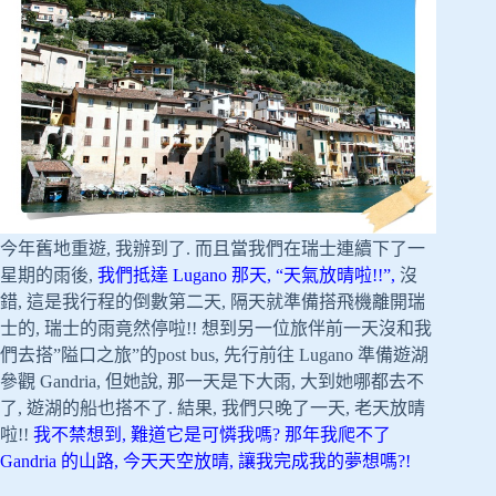
今年舊地重遊, 我辦到了. 而且當我們在瑞士連續下了一
星期的雨後,
我們抵達 Lugano 那天, “天氣放晴啦!!”,
沒
錯, 這是我行程的倒數第二天, 隔天就準備搭飛機離開瑞
士的, 瑞士的雨竟然停啦!! 想到另一位旅伴前一天沒和我
們去搭”隘口之旅”的post bus, 先行前往 Lugano 準備遊湖
參觀 Gandria, 但她說, 那一天是下大雨, 大到她哪都去不
了, 遊湖的船也搭不了. 結果, 我們只晚了一天, 老天放晴
啦!!
我不禁想到, 難道它是可憐我嗎? 那年我爬不了
Gandria 的山路, 今天天空放晴, 讓我完成我的夢想嗎?!