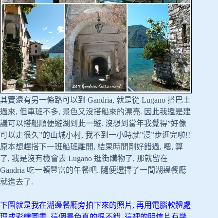
其實還有另一條路可以到 Gandria, 就是從 Lugano 搭巴士
過來, 但車班不多, 景色又沒搭船來的漂亮. 因此我還是建
議可以搭船順便遊湖到此一遊. 沒想到當年我覺得”好像
可以走很久”的山城小村, 我不到一小時就”漫”步逛完啦!!
原本想趕搭下一班船班離開, 結果時間剛好錯過, 嗯, 算
了, 我是沒有機會去 Lugano 逛街購物了, 那就留在
Gandria 吃一頓豐富的午餐吧. 隨便選擇了一間湖邊餐廳
就進去了.
下圖就是我在湖邊餐廳旁拍下來的照片, 再用電腦軟體處
理成彩繪圖畫, 這個景色真的很不錯, 這裡的明信片有幾