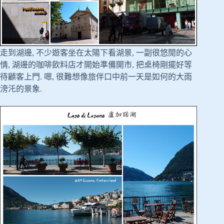
走到湖邊, 不少遊客坐在太陽下看湖景, 一副很悠閒的心
情, 湖邊的咖啡飲料店才開始準備開市, 把桌椅剛擺好等
待顧客上門. 嗯, 很難想像旅伴口中前一天是如何的大雨
滂汑的景象.