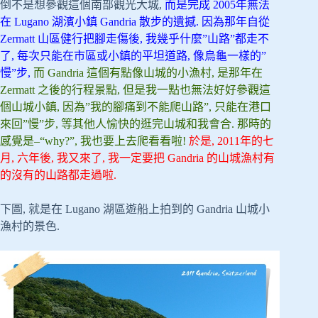
倒不是想參觀這個南部觀光大城,
而是完成 2005年無法
在 Lugano 湖濱小鎮 Gandria 散步的遺撼. 因為那年自從
Zermatt 山區健行把腳走傷後, 我幾乎什麼”山路”都走不
了, 每次只能在市區或小鎮的平坦道路, 像烏龜一樣的”
慢”步,
而 Gandria 這個有點像山城的小漁村, 是那年在
Zermatt 之後的行程景點, 但是我一點也無法好好參觀這
個山城小鎮, 因為”我的腳痛到不能爬山路”, 只能在港口
來回”慢”步, 等其他人愉快的逛完山城和我會合. 那時的
感覺是–“why?”, 我也要上去爬看看啦!
於是, 2011年的七
月, 六年後, 我又來了, 我一定要把 Gandria 的山城漁村有
的沒有的山路都走過啦.
下圖, 就是在 Lugano 湖區遊船上拍到的 Gandria 山城小
漁村的景色.