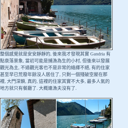
整個感覺就是安安靜靜的, 後來我才發現其實 Gandria 有
點衰落景象, 當初可能是捕漁為生的小村, 但後來以發展
觀光為主, 不過觀光客也不是非常的絡繹不絕, 有的住家
甚至早已荒廢年餘沒人居住了, 只剩一個殘破空屋在那
裡, 大門深鎖, 真的, 這裡的住家其實不大多, 最多人氣的
地方就只有餐廳了. 大概連漁夫沒有了.