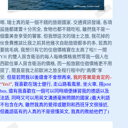
嗯, 瑞士真的是一個不錯的旅遊國家. 交通資訊發達, 各項
設施都建置十分完全, 食物也都不錯吃啦, 雖然我不是一
個重美食享受的饕客, 但我想這次的瑞士之旅, 我花掉的
伙食費應該比我之前其他幾次自助旅遊都多的多, 若真的
要挑毛病, 我想只有它的住宿價格實在太高了啦!! 一間
YH 的雙人房含衛浴的每人每晚價格竟然等我一個人在
西歐住單人房含衛浴的價格, 而一般旅館住宿價格更不用
提了, 簡直是我之前歐洲之旅全程行程中的”高價”享
受.
但是若問我以後還會不會想再來,
我的答案是肯定的–
“Yes!”,
我喜歡在瑞士健行, 走山路看風景, 坐火車, 搭post
bus, 還有我喜歡在一個可以同時順便練習我的德語以及
法語, 同時又可以用英文溝通毫無問題的國家.(義大利語
不包含在內, 雖然我真的覺得或聽到和西班牙文很接近,
但義語區有的人真的不是很懂英文, 我真的敗給他們了)