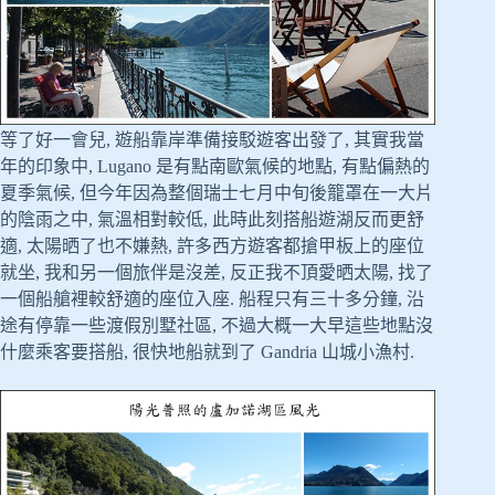
等了好一會兒, 遊船靠岸準備接駁遊客出發了, 其實我當
年的印象中, Lugano 是有點南歐氣候的地點, 有點偏熱的
夏季氣候, 但今年因為整個瑞士七月中旬後籠罩在一大片
的陰雨之中, 氣溫相對較低, 此時此刻搭船遊湖反而更舒
適, 太陽晒了也不嫌熱, 許多西方遊客都搶甲板上的座位
就坐, 我和另一個旅伴是沒差, 反正我不頂愛晒太陽, 找了
一個船艙裡較舒適的座位入座. 船程只有三十多分鐘, 沿
途有停靠一些渡假別墅社區, 不過大概一大早這些地點沒
什麼乘客要搭船, 很快地船就到了 Gandria 山城小漁村.