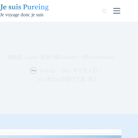
跳
至
Je voyage donc je suis
主
要
內
容
義語區 Lugano 湖濱小鎮 Gandria 一遊(Switzerland)
Pureing
2011 年 8 月 4 日
2011瑞士火車健行之旅
,
瑞士