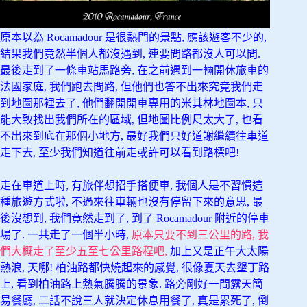
原本以為 Rocamadour 是很熱門的景點, 應該遊客不少的,
結果我們竟然半個人都沒遇到, 連要問路都沒人可以問.
最後走到了一條車站馬路旁, 在之前遇到一輛開休旅車的
法國家庭, 我們跑去問路, 但他們也答不出來究竟我們走
到地圖那裡去了, 他們翻開開車專用的米其林地圖本, 只
能大致找出我們所在的區域, 但地圖比例尺太大了, 也看
不出來到底在那個小地方, 最好我們只好道謝繼續往車道
走下去, 至少我們知道往前走或許可以看到路標吧!
走在車道上時, 有旅伴想招手搭便車, 我個人是不習慣這
種旅遊方式啦, 不過來往車輛也沒有停留下來的意思, 最
後沒想到, 我們竟然走到了, 到了 Rocamadour 附近的停車
場了. 一共走了一個半小時,
原本只要不到三公里的路, 我
們大概走了至少五至七公里路程吧,
加上又是正午大太陽
熱浪, 天哪! 柏油路都快燒起來的感覺, 很像夏天去墾丁路
上, 看到柏油路上熱氣騰騰的景象. 路旁剛好一間露天簡
易餐廳, 二話不說三人就決定休息用餐了, 真是累死了, 倒