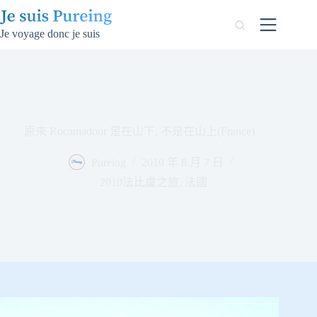
跳
至
Je voyage donc je suis
主
要
內
容
原來 Rocamadour 是在山下, 不是在山上(France)
Pureing
2010 年 8 月 7 日
2010法比盧之旅
,
法國