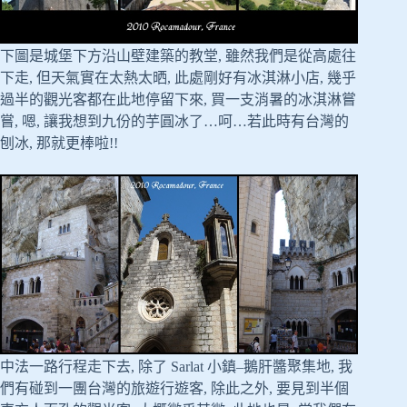
下圖是城堡下方沿山壁建築的教堂, 雖然我們是從高處往
下走, 但天氣實在太熱太晒, 此處剛好有冰淇淋小店, 幾乎
過半的觀光客都在此地停留下來, 買一支消暑的冰淇淋嘗
嘗, 嗯, 讓我想到九份的芋圓冰了…呵…若此時有台灣的
刨冰, 那就更棒啦!!
中法一路行程走下去, 除了 Sarlat 小鎮–鵝肝醬聚集地, 我
們有碰到一團台灣的旅遊行遊客, 除此之外, 要見到半個