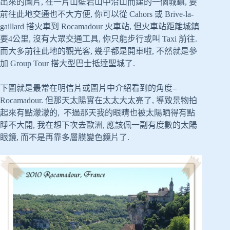
出來的圖片, 在一片山壁岩山中沿山而建的一個城鎮, 要
前往此地交通也不大方便, 你可以從 Cahors 或 Brive-la-
gaillard 搭火車到 Rocamadour 火車站, 但火車站距離城鎮
要4公里, 沒有大眾交通工具, 你只能步行或叫 Taxi 前往.
而大多前往此地的觀光客, 幾乎都是開車啦, 不然就是參
加 Group Tour 搭大型巴士抵達聖城了.
下圖就是最常在明信片或圖片中介紹看到的角度–
Rocamadour. 但那天太陽實在太太大太亮了, 導致景物拍
起來有點濛濛的, 不過那天我的眼睛也被太陽晒得有點
睜不大開, 我在想下次去歐洲, 應該佩一副有度數的太陽
眼鏡, 而不是再靠多層膜變色鏡片了.