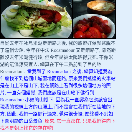
自從去年在冰島米湖走錯路之後, 我的旅遊好像就逃脫不
了這個命運. 今年在中法 Rocamadour 又走錯路了, 雖然距
離沒去年米湖健行遠, 但今年是被太陽晒得要死, 不像米
湖的氣溫涼爽宜人, 總算在下午二點前到了目的地–
Rocamadour.
當我到了 Rocamadour 之後, 總算知道我為
什麼找不到這個山城聖地而迷路, 原來我們抵達的火車站
是在山上不是山下, 我在網路上看到很多這個地方的照
片, 一直有個錯覺, 我們應該是在山底下健行到
Rocamadour 小鎮的山腳下, 因為我一直認為它應該會出
現我的視線上方的山腰上, 而不是會在我們所在陸地的下
方. 因此, 我們一路健行過來, 覺得很奇怪, 始終看不到如
下圖明顯的山岳景色.
原來, 它一直都在, 只是我們得向下
找不是朝上找它的存在啦!