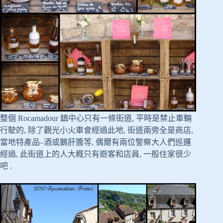
整個 Rocamadour 鎮中心只有一條街道, 平時是禁止車輛
行駛的, 除了觀光小火車會經過此地, 街道兩旁全是商店,
當地特產品–酒或鵝肝醬等, 偶爾有兩位警察大人們巡邏
經過, 此街道上的人大概只有遊客和店員, 一般住家很少
吧 .