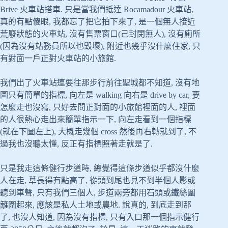
Brive 火車站搭車. 只是當我們抵達 Rocamadour 火車站,
真的有點傻眼, 我都忘了把它拍下來了, 是一個無人接近
荒廢狀態的火車站, 沒有售票窗口(己封閉無人), 沒有廁所
(因為沒有站務員所以也毀壞), 附近也幾乎沒什麼住家, 只
有對面一戶正對火車站的小旅館.
我們出了火車站連要往那步行前往聖城都不知道, 沒有地
圖只有簡單的指標, 向左是 walking 向右是 drive by car, 要
怎麼走也沒寫, 只好去問正對面的小旅館裡面的人, 裡面
的人很熱心走出來簡單指示一下, 向左走看到一個指標
(就在下圖左上), 大概走幾個 cross 然後再右轉就到了, 不
過我也沒聽太懂, 反正有指標照著走就是了.
只是我走這條健行步道時, 總覺得這條步道似乎都沒什麼
人在走, 草長得有點高了, 從頭到尾也見不到半個人影或
聽到車聲, 只有我們三個人, 步道兩旁都用石頭或鐵絲圍
籬圍起來, 應該是私人土地或農地. 說真的, 到底走到那
了, 也沒人知道, 因為沒有指標, 只有入口那一個指示健行