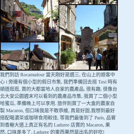
我們到訪 Rocamadour 當天剛好是週三, 在山上的遊客中
心 i 旁邊有個小型的假日市集, 我們準備回去搭 Taxi 時有
順道逛逛, 賣的大都當地人自家的農產品, 很有趣, 很像台
北大安公園週末可以看到的農產品市集, 我買了二個小型
哈蜜瓜, 準備晚上可以享用. 旅伴則買了一大盒的農家自
製 Macaron, 但口味我是不敢恭維, 真是好甜,我想到最好
搭配喝濃茶或咖啡食用較佳, 等我們最後到了 Paris, 品嘗
到香榭大道上真正有名的 Laduree 店賣的 Macaron, 果
然, 口味差多了, Laduree 的東西果然是出名的好吃!