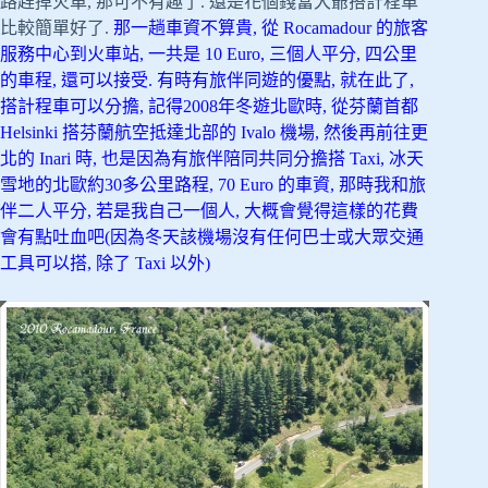
路趕掉火車, 那可不有趣了. 還是花個錢當大爺搭計程車
比較簡單好了.
那一趟車資不算貴, 從 Rocamadour 的旅客
服務中心到火車站, 一共是 10 Euro, 三個人平分, 四公里
的車程, 還可以接受. 有時有旅伴同遊的優點, 就在此了,
搭計程車可以分擔, 記得2008年冬遊北歐時, 從芬蘭首都
Helsinki 搭芬蘭航空抵達北部的 Ivalo 機場, 然後再前往更
北的 Inari 時, 也是因為有旅伴陪同共同分擔搭 Taxi, 冰天
雪地的北歐約30多公里路程, 70 Euro 的車資, 那時我和旅
伴二人平分, 若是我自己一個人, 大概會覺得這樣的花費
會有點吐血吧(因為冬天該機場沒有任何巴士或大眾交通
工具可以搭, 除了 Taxi 以外)