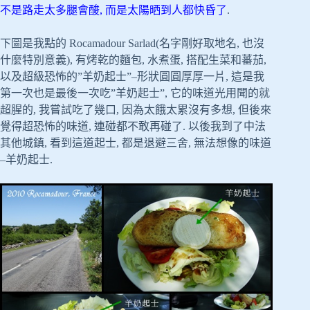
不是路走太多腿會酸, 而是太陽晒到人都快昏了
.
下圖是我點的 Rocamadour Sarlad(名字剛好取地名, 也沒
什麼特別意義), 有烤乾的麵包, 水煮蛋, 搭配生菜和蕃茄,
以及超級恐怖的”羊奶起士”–形狀圓圓厚厚一片, 這是我
第一次也是最後一次吃”羊奶起士”, 它的味道光用聞的就
超腥的, 我嘗試吃了幾口, 因為太餓太累沒有多想, 但後來
覺得超恐怖的味道, 連碰都不敢再碰了. 以後我到了中法
其他城鎮, 看到這道起士, 都是退避三舍, 無法想像的味道
–羊奶起士.