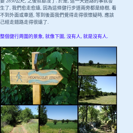
要 2850公尺, 之後就都沒了. 於是, 這一天迷路的事就發
生了, 我們愈走愈遠, 因為這條健行步道兩旁都是綠樹, 看
不到外面或車道, 等到後面我們覺得走得很懷疑時, 應該
己經走錯路走得很遠了.
整個健行周圍的景象, 就像下圖, 沒有人, 就是沒有人.