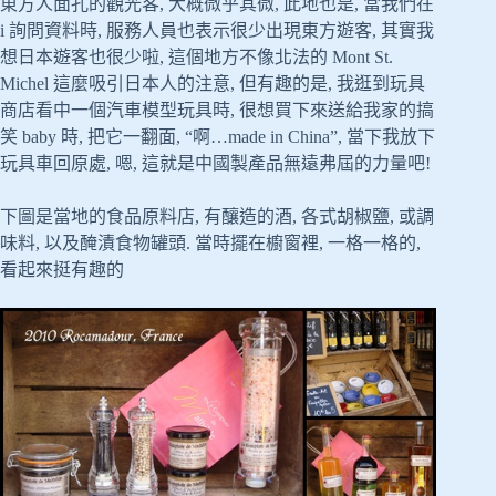
東方人面孔的觀光客, 大概微乎其微, 此地也是, 當我們在
i 詢問資料時, 服務人員也表示很少出現東方遊客, 其實我
想日本遊客也很少啦, 這個地方不像北法的 Mont St.
Michel 這麼吸引日本人的注意, 但有趣的是, 我逛到玩具
商店看中一個汽車模型玩具時, 很想買下來送給我家的搞
笑 baby 時, 把它一翻面, “啊…made in China”, 當下我放下
玩具車回原處, 嗯, 這就是中國製產品無遠弗屆的力量吧!
下圖是當地的食品原料店, 有釀造的酒, 各式胡椒鹽, 或調
味料, 以及醃漬食物罐頭. 當時擺在櫥窗裡, 一格一格的,
看起來挺有趣的