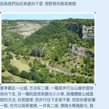
因為我們站在高處向下望, 視野真的極其遼闊.
要參觀此一山城, 方法有二種, 一種是步行沿山邊步道徐
徐向下走, 另一種則是搭乘觀光小火車, 兩種體驗山城風
貌的方法, 任君選擇. 而步行往下走是不累, 但若你要偷懶
一點, 也可以搭乘電梯, 一共有二座, 價錢大概幾歐元, 我