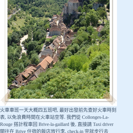
火車車班一天大概四五班吧, 最好出發前先查好火車時刻
表, 以免浪費時間在火車站空等. 我們從 Collonges-La-
Rouge 搭計程車回 Brive-la-gaillard 後, 直接請 Taxi driver
開往在 Brive 住宿的飯店放行李, check-in 完就步行去