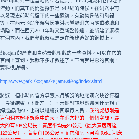
1689年時有一位當地的學者提到了 Reka 河流和它的地下
流動，而真正的開發探索是19世紀的時候。在洞穴中可
以發現史前時代留下的一些遺跡，有動物骨骸和陶器
等。在西元1963年時曾因為洪水導致洞穴內嚴重破壞和
塌陷，而在西元2011年時又重新整修過，並新建了鋼橋
在洞穴內，我們參觀時就是走在新建造好的鋼橋上。
Škocjan 的歷史和自然景觀相觀的一些資料，可以在它的
官網上查到，我就不多加敘述了。下面就是它的官網，
資料很詳細。
http://www.park-skocjanske-jame.si/eng/index.shtml
將近二個小時的官方導覽人員解說的地底洞穴峽谷行程
一最後結束（下圖左一），若你對該地點還有什麼想了
解或認識的，也可以繼續詢問導覽人員，
我的感想則是
這個洞穴超乎想像中的大，在洞穴裡的一個個空間，最
大的有308公尺長，寬度平均是89公尺（最大寬度可達
123公尺），高度有106公尺。而它和底下河流 Reka 河床