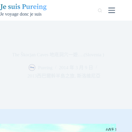
跳
至
Je voyage donc je suis
主
要
內
容
The Škocjan Caves 地底洞穴一遊….(Slovenia )
Pureing
2014 年 3 月 9 日
2013西巴爾幹半島之旅
,
斯洛維尼亞