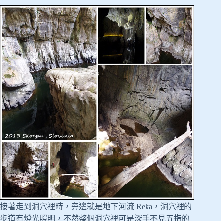
接著走到洞穴裡時，旁邊就是地下河流 Reka，洞穴裡的
步道有燈光照明，不然整個洞穴裡可是深手不見五指的