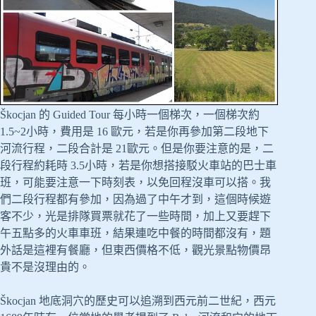
Škocjan 的 Guided Tour 每小時一個梯次，一個梯次約
1.5~2小時，費用是 16 歐元，若是你再參加第二段地下
河流行程，二段合計是 21歐元。但是你要注意的是，二
段行程約耗時 3.5小時，若是你想搭接駁火車站的巴士車
班，可能要注意一下時刻表，以免回程沒車可以搭。我
們二段行程都有參加，因為過了中午才到，這個時候遊
客不少，光是排隊買票就花了一些時間，加上又要趕下
午五點多的火車車班，結果連吃中餐的時間都沒有，題
外話是這裡有餐廳，但東西價格不低，觀光景點物價昂
貴不是沒理由的。
Škocjan 地底洞穴的歷史可以追溯到西元前二世紀，西元