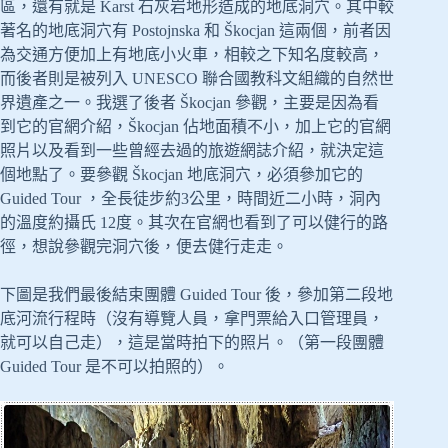
區，還有就是 Karst 石灰岩地形造成的地底洞穴。其中較
著名的地底洞穴有 Postojnska 和 Škocjan 這兩個，前者因
為交通方便加上有地底小火車，相較之下知名度較高，
而後者則是被列入 UNESCO 聯合國教科文組織的自然世
界遺產之一。我選了後者 Škocjan 參觀，主要是因為看
到它的官網介紹，Škocjan 佔地面積不小，加上它的官網
照片以及看到一些曾經去過的旅遊網誌介紹，就決定這
個地點了。要參觀 Škocjan 地底洞穴，必須參加它的
Guided Tour ，全長徒步約3公里，時間近二小時，洞內
的溫度約攝氏 12度。其次在官網也看到了可以健行的路
徑，想說參觀完洞穴後，便去健行走走。
下圖是我們最後結束團體 Guided Tour 後，參加第二段地
底河流行程時（沒有導覽人員，拿門票給入口管理員，
就可以自己走），這是當時拍下的照片。（第一段團體
Guided Tour 是不可以拍照的）。