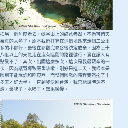
換另一個角度看去，峽谷山上的綠意盎然，不過可惜天
氣真的太熱了，原本我們打算在這個地區來走個二公里
多的小健行，最後在參觀完峽谷後決定放棄，因為三十
八度以上的天氣走在沒有遮蔭的路徑健行，實在讓人有
點受不了。其次，出國這麼多次，這次是我最艱辛的一
次，因為感冒導致嚴重咳嗽，剛好是這二天，我根本是
咳到不能說話和吃東西，而整個咳嗽的時程竟然拖了十
多天才好大半，一直到我快回台灣，我只能說時運不
濟，藥吃了，水喝了，效果緩慢。