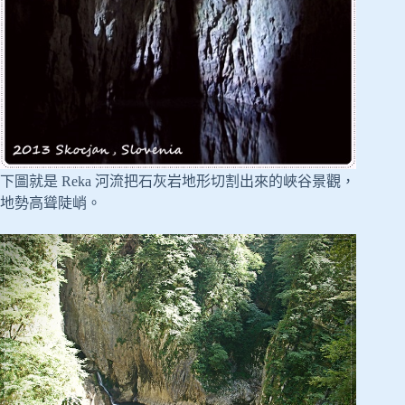
下圖就是 Reka 河流把石灰岩地形切割出來的峽谷景觀，
地勢高聳陡峭。